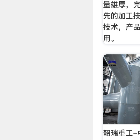
量雄厚，
先的加工
技术，产
用。
韶瑞重工-