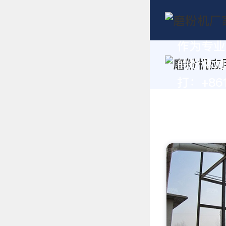
作为专业
的粉体加
打：+861