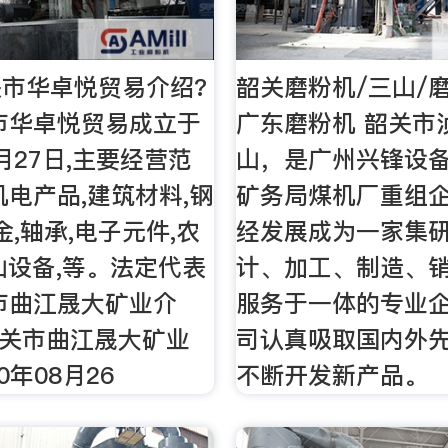
市华卓悦贸易介绍?
韶关磨粉机/三山/
市华卓悦贸易成立于
广东磨粉机 韶关市
7月27日,主要经营范
山，是广州兴锋设
机电产品,建筑材料,钢
矿务局煤机厂重组
金,轴承,电子元件,农
经发展成为一家集
山设备,等。法定代表
计、加工、制造、
市曲江晟大矿业介
服务于一体的专业企
韶关市曲江晟大矿业
司认真吸取国内外
0年08月26
不断开发新产品。