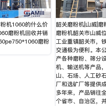
粉机1060的什么价
韶关磨粉机|山威|磨
060磨粉机回收并销
磨粉机韶关市山威
0pe750*1060磨粉
工业重镇韶关市，
。
交通极为便利。本
产各种磨粉、筛分
机、输送机等产品
山、石场、人工砂
厂和选矿厂等提供
多年来，产品销往
个省市、自治区，