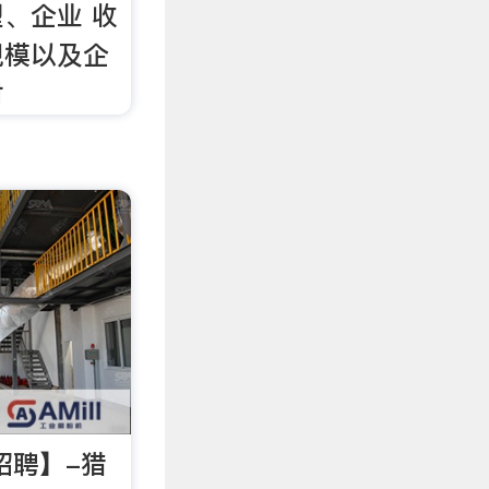
、企业 收
规模以及企
对
招聘】-猎