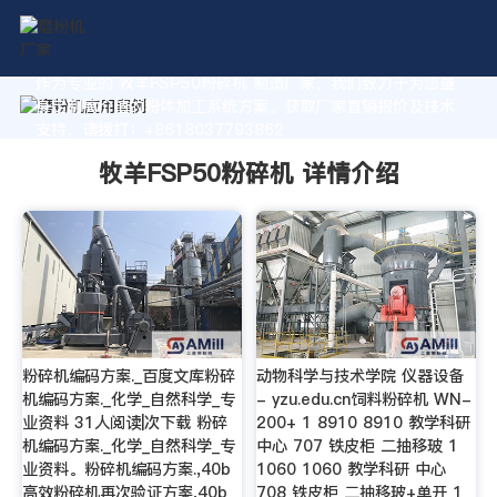
作为专业的 牧羊FSP50粉碎机 制造厂家，我们致力于为您量
身定制高价值的粉体加工系统方案。获取厂家直销报价及技术
支持，请拨打：+8618037793862
牧羊FSP50粉碎机 详情介绍
粉碎机编码方案._百度文库粉碎
动物科学与技术学院 仪器设备
机编码方案._化学_自然科学_专
- yzu.edu.cn饲料粉碎机 WN-
业资料 31人阅读|次下载 粉碎
200+ 1 8910 8910 教学科研
机编码方案._化学_自然科学_专
中心 707 铁皮柜 二抽移玻 1
业资料。粉碎机编码方案.,40b
1060 1060 教学科研 中心
高效粉碎机再次验证方案,40b
708 铁皮柜 二抽移玻+单开 1