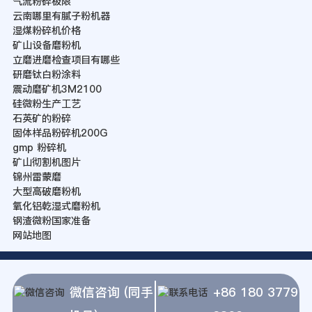
气流粉碎极限
云南哪里有腻子粉机器
湿煤粉碎机价格
矿山设备磨粉机
立磨进磨检查项目有哪些
研磨钛白粉涂料
震动磨矿机3M2100
硅微粉生产工艺
石英矿的粉碎
固体样品粉碎机200G
gmp 粉碎机
矿山彻割机图片
锦州雷蒙磨
大型高破磨粉机
氧化铝乾湿式磨粉机
钢渣微粉国家准备
网站地图
微信咨询 (同手
+86 180 3779