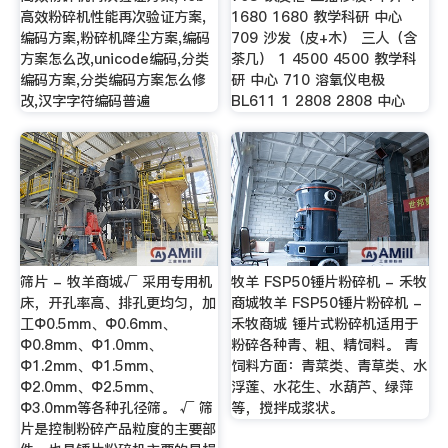
高效粉碎机性能再次验证方案,
1680 1680 教学科研 中心
编码方案,粉碎机降尘方案,编码
709 沙发（皮+木） 三人（含
方案怎么改,unicode编码,分类
茶几） 1 4500 4500 教学科
编码方案,分类编码方案怎么修
研 中心 710 溶氧仪电极
改,汉字字符编码普遍
BL611 1 2808 2808 中心
筛片 - 牧羊商城√ 采用专用机
牧羊 FSP50锤片粉碎机 - 禾牧
床，开孔率高、排孔更均匀，加
商城牧羊 FSP50锤片粉碎机 -
工Ф0.5mm、Ф0.6mm、
禾牧商城 锤片式粉碎机适用于
Ф0.8mm、Ф1.0mm、
粉碎各种青、粗、精饲料。 青
Ф1.2mm、Ф1.5mm、
饲料方面：青菜类、青草类、水
Ф2.0mm、Ф2.5mm、
浮莲、水花生、水葫芦、绿萍
Ф3.0mm等各种孔径筛。 √ 筛
等，搅拌成浆状。
片是控制粉碎产品粒度的主要部