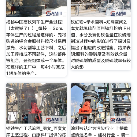
揭秘中国高铁列车生产全过程！
铁红粉-学术百科-知网空间2.
（太震撼了！）_焊接 - Sohu
本文就脱硫剂原料铁红粉的 PH
车体生产的过程是这样的：先将
值、水分及氧化铁含量在脱硫剂
购进的铝合金原材料按尺寸采用
制造过程中的影响进行了探讨及
激光、水切割等工艺下料，之后
提出了相应的改进措施。结果表
加工焊接成不同部件，这些部件
明:原料的酸碱度及有效铁含量
被组合，最终组焊成一个车体。
对脱硫剂的成型及脱硫效率有较
在这样的工厂中，每4小时完成
大的影
1辆车体的生产。
钢铁生产工艺流程_图文_百度文
涂料被认定为污染行业 上榜重
库工艺过程：由原料厂提供的炼
点清退名单 - 建材行业 - 装一