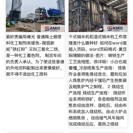
紫砂煲骗局曝光 普通陶土做原
干式铜米机和湿式铜米机工作原
料化工制剂来增色-搜狐新
理是什么哪种好·如何在word里
闻“铁红粉” 又叫三氧化二铁，
插入页码，word页码格式·黄豆
是一种化工着色剂。 制泥车间
焖猪脚的做法·图片：钢铁生产
的负责人承认，为了使这些普通
工艺流程图，很详细！小白也能
的外地泥料配制出来更像紫砂，
看懂_冷却炼焦生产流程： 炼焦
就不得不添加化工原料
作业是将焦煤经混合，磨粉后加
入炼焦炉内经干馏后产生热焦碳
及粗焦炉气之制程。 2 烧结生
产流程 烧结生产流程： 烧结作
业系将粉铁矿，各类助熔剂及细
焦炭经由混拌、造粒后，经由布
料系统加入烧结机，由点火炉点
燃细焦炭 ，经由抽气风车抽风
完成烧结反应，高热之烧结