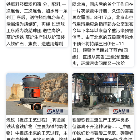
铁原料经磨粉和筛 分，配料,一
网北京，国庆后的首个工作日在
次混合，二次混合，加水等一系
一片灰蒙蒙中开启，久违的雾霾
列工 序后，送往烧结机台车点
再次露面。8日17点，北京市空
活燃烧为烧结矿，再经 过造球
气重污染应急指挥部办公室发布
工序成为烧结球团,送往高炉。
今年下半年以来首个重污染预警
高炉炼铁 高炉生产时从炉顶装
信号。由于北京的五级重污染水
入铁矿石、焦炭、造渣用熔剂
平预计将持续三日(9日-11
日)，预警信号跳过了蓝色(四
级)，直接从黄色(三级)预警起
步，环境污染问题又一次给
炼铁（提炼工艺过程）_将金属
磷酸铁锂主流生产工艺种类多，
铁从含铁矿物（主要为铁的氧化
但都离不开这种设备……_中国
物）中提炼出来的工艺过程，主
①铁红粉与磷酸二氢氨、碳酸锂
要有高炉法，直接还原法，熔融
分散、研磨 ②喷雾干燥 ③高温