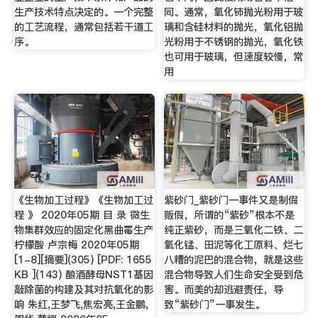
生产技术特点决定的。一个完整
同。通常，氧化铈抛光粉用于玻
的工艺流程，通常包括若干道工
璃和含硅材料的抛光，氧化铝抛
序。
光粉用于不锈钢的抛光，氧化铁
也可用于玻璃，但速度较慢，常
用
《生物加工过程》《生物加工过
紫砂门_紫砂门一事件又是制假
程 》 2020年05期 目 录 微生
贩假，所谓的“紫砂”根本不是
物集群效应的固定化黑曲霉生产
纯正紫砂，而是三氧化二铁、二
柠檬酸 卢宗梅 2020年05期
氧化锰、田泥等化工原料、烂七
[1-8][摘要](305) [PDF: 1655
八糟的泥巴的混合物，就是这些
KB ](143) 酿酒酵母NST1基因
混合物导致人们生命安全受到危
敲除菌的构建及其对抗氧化的影
害。而美的却逃避责任，导
响 朱红,王梦飞,焦宏亮,王金鹏,
致“紫砂门”一事发生。