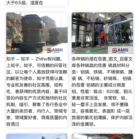
大于6.5级，湿度在
知乎 - 知乎 - Zhihu有问题，
各种锅的潜在危害_图文_百度文
上知乎。知乎，可信赖的问答社
库各种锅具的危害 锅具材料分
区，以让每个人高效获得可信赖
类：铝锅、铁锅、不锈钢锅、搪
的解答为使命。知乎凭借认真、
瓷 锅、不粘锅、砂锅等。 铝锅
专业和友善的社区氛围，结构
的危害 铝锅的主要成分就是
化、易获得的优质内容，基于问
铝，性能：熔点：630度，鋁元
答的内容生产方式和独特的社区
素是非常活泼， 非常软、轻，
机制，吸引、聚集了各行各业中
轻一磨手上会发黑，很不要稳
大量的亲历者、内行人、领域专
定，容易氧化，表面形 成一层
家、领域爱好者，将高质量的内
致密的氧化铝薄膜，保护内部活
容透过
泼的金属铝。