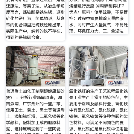
还原法，等离子法。从冶金学角
烧结进行反应 ④粉碎制得LFP
度而言，炼铁即是铁生锈、逐步
优点：原料：使用硫酸，不易管
矿化的逆行为，简单的说，从含
控；过程中需要排除大量的废
铁的化合物里把纯铁还原出来。
水，同时产生大量氨气，不易处
实际生产中，纯粹的铁不存在，
理，环保压力大。三、全湿法
得到的是铁碳合金。
普通陶土加化工制剂即健康紫砂
氧化铁红的生产工艺流程氧化铁
煲？ - 分析行业新闻原来，湖
是工业生产上常用的染色剂，主
南溆浦、广东潮州的一些厂家，
要用于涂料及颜料行业。氧化铁
使用田土、黄土、黑土等普通陶
中有氧化铁红、氧化铁绿、氧化
土，添加铁红粉、二氧化锰等化
铁棕、氧化铁黄等多种色彩的染
学颜料，配制加工成内胆原料
色材料，可满足不同颜色的要
泥。这种原料泥到了一些陶瓷
求。氧化铁红是氧化铁中使用量