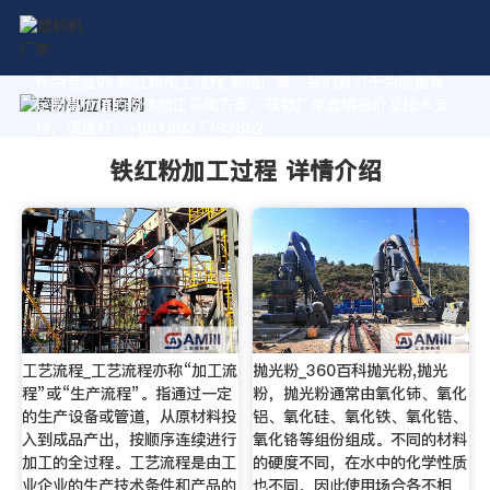
作为专业的 铁红粉加工过程 制造厂家，我们致力于为您量身
定制高价值的粉体加工系统方案。获取厂家直销报价及技术支
持，请拨打：+8618037793862
铁红粉加工过程 详情介绍
工艺流程_工艺流程亦称“加工流
抛光粉_360百科抛光粉,抛光
程”或“生产流程”。指通过一定
粉，抛光粉通常由氧化铈、氧化
的生产设备或管道，从原材料投
铝、氧化硅、氧化铁、氧化锆、
入到成品产出，按顺序连续进行
氧化铬等组份组成。不同的材料
加工的全过程。工艺流程是由工
的硬度不同，在水中的化学性质
业企业的生产技术条件和产品的
也不同，因此使用场合各不相