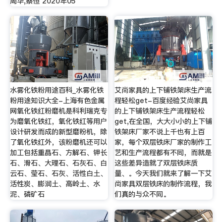
周华,蔡恒 2020年05
水雾化铁粉用途百科_水雾化铁
艾尚家具的上下铺铁架床生产流
粉用途知识大全-上海有色金属
程轻松get-百度经验艾尚家具
网氧化铁红粉磨机是科利瑞克专
的上下铺铁架床生产流程轻松
为磨氧化铁红，氧化铁红等用户
get,在全国，大大小小的上下铺
设计研发而成的新型磨粉机，除
铁架床厂家不说上千也有上百
了氧化铁红外，该粉磨机还可以
家，每个双层铁床厂家的制作工
加工包括重晶石、方解石、钾长
艺和生产流程都有不同，而就是
石、滑石、大理石、石灰石、白
这些差异造就了双层铁床质
云石、莹石、石灰、活性白土、
量、。今天我们就来了解一下艾
活性炭、膨润土、高岭土、水
尚家具双层铁床的制作流程，我
泥、磷矿石
们真的与众不同。