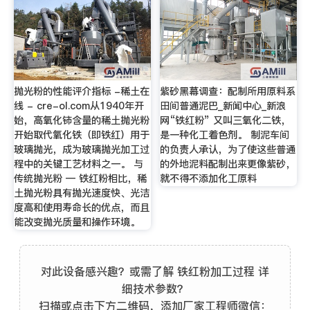
抛光粉的性能评介指标 -稀土在
紫砂黑幕调查：配制所用原料系
线 - cre-ol.com从1940年开
田间普通泥巴_新闻中心_新浪
始，高氧化铈含量的稀土抛光粉
网“铁红粉” 又叫三氧化二铁，
开始取代氧化铁（即铁红）用于
是一种化工着色剂。 制泥车间
玻璃抛光，成为玻璃抛光加工过
的负责人承认，为了使这些普通
程中的关键工艺材料之一。 与
的外地泥料配制出来更像紫砂，
传统抛光粉 — 铁红粉相比，稀
就不得不添加化工原料
土抛光粉具有抛光速度快、光洁
度高和使用寿命长的优点，而且
能改变抛光质量和操作环境。
对此设备感兴趣？或需了解 铁红粉加工过程 详
细技术参数？
扫描或点击下方二维码，添加厂家工程师微信：