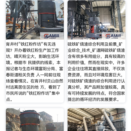
宵井村“铁红粉作坊”有无违
硫铁矿烧渣综合利用及前景_矿
规？开办着铁红粉生产加工作
业综合_技术_矿道网硫铁矿烧渣
坊，晴天粉尘大，影响生活环
含有很多有用组分，具有较高的
境。根据市 民提供的线索，本
利用价值，然而在现实中，许多
报记者与生态环境富阳分局、富
企业往往将其直接排放，不仅浪
春街道相关负责 人一同前往现
费资源，而且对环境危害巨大，
场查看情况。在宵井村贝山自然
对硫铁矿烧渣的综合利用进行认
村远离居住区的地 方，看到了
真分析，其产品附加值较高，具
市民所说的“铁红粉作坊”集中
有可持续发展的特点，符合国家
点。
提出的循环经济的发展要求。