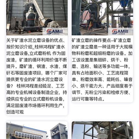
关于矿渣水泥立磨设备的优点、
矿渣立磨的操作要点-矿渣立磨
报价知识介绍_桂林鸿程矿渣水
的矿渣立磨是一种适用于大规模
泥立磨设备,立式磨粉机 作为固
物料粉磨和超细粉磨的设备。加
废渣，矿渣的循环利用价值不断
工该设置是集细碎、烘干、粉
提升。磨矿渣、钢渣、水渣、煤
磨、选粉、输送等多功能一体，
矸石等固废渣项目，哪个厂家可
具有占地面积小、工艺流程简
提供更专业的矿渣水泥立磨设
单、粉磨效率高、能耗低、噪音
备？ 桂林鸿程是经验足、工艺
小、烘干能力大、产品细度易于
高的专业机械设备制造企业，持
调节、无粉尘污染和检修方便、
续供应专业的立式磨粉机设备，
运行可靠等特点。
满足固废渣市场循环利用生产，
创造可观