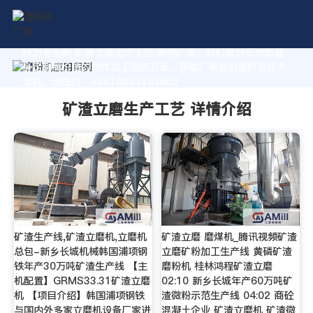
作为专业的 矿渣立磨生产工艺 制造厂家，我们致力于为您量
身定制高价值的粉体加工系统方案。获取厂家直销报价及技术
支持，请拨打：+8618037793862
矿渣立磨生产工艺 详情介绍
矿渣生产线,矿渣立磨机,立磨机
矿渣立磨 磨煤机_腾讯视频矿渣
总包-新乡长城机械韩国浦项钢
立磨矿粉加工生产线 黄磷矿渣
铁年产30万吨矿渣生产线 【主
磨粉机 桂林鸿程矿渣立磨
机配置】GRMS33.31矿渣立磨
02:10 新乡长城年产60万吨矿
机 【项目介绍】韩国浦项钢铁
渣微粉示范生产线 04:02 商砼
与国内外多家立磨机设备厂家进
混凝土企业 矿渣立磨机 矿渣微