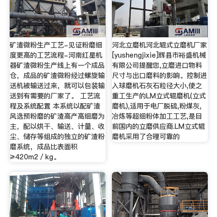
矿渣微粉生产工艺-见证粉磨细
河北立磨机河北辊式立磨机厂家
度更高的工艺流程-河南红星机
[yushengjixie]辉县市裕盛机械
器矿渣微粉生产线上有一个成品
有限公司提醒您,立磨进口物料
仓，成品的矿渣微粉经过螺旋输
尺寸与出口磨料的影响。控制进
送机被输送过来，就可以包装输
入球磨机石灰石粒径大小,使之
送到有需要的厂家了。 工艺流
重工生产的LM立式辊磨机(立式
程及系统配置 本系统以配矿渣
磨机),适用于电厂脱硫,粉煤灰,
风选预粉磨的矿渣高产高细磨为
冶炼等超细粉体加工工艺,是目
主，配以烘干、输送、计量、收
前国内的立磨供应商.LM立式辊
尘、储存等组成的独立的矿渣粉
磨机采用了合理可靠的
磨系统，成品比表面积
≥420m2／kg。