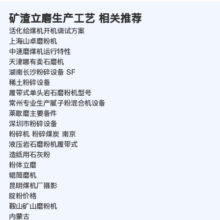
矿渣立磨生产工艺 相关推荐
活化给煤机开机调试方案
上海山卓磨粉机
中速磨煤机运行特性
天津哪有卖石磨机
湖南长沙粉碎设备 SF
稀土粉碎设备
履带式单头岩石磨粉机型号
常州专业生产膩子粉混合机设备
莱歇磨主要备件
深圳市粉碎设备
粉碎机 粉碎煤炭 南京
液压岩石磨粉机履带式
造纸用石灰粉
粉体立磨
辊筒磨机
昆明煤机厂摄影
腚粉价格
鞍山矿山磨粉机
内蒙古