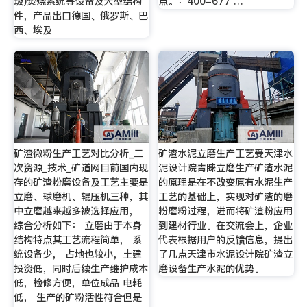
圾)焚烧系统等设备及大型结构
点。：400-677 …
件，产品出口德国、俄罗斯、巴
西、埃及
矿渣微粉生产工艺对比分析_二
矿渣水泥立磨生产工艺受天津水
次资源_技术_矿道网目前国内现
泥设计院青睐立磨生产矿渣水泥
存的矿渣粉磨设备及工艺主要是
的原理是在不改变原有水泥生产
立磨、球磨机、辊压机三种，其
工艺的基础上，实现对矿渣的磨
中立磨越来越多被选择应用，
粉磨粉过程，进而将矿渣粉应用
综合分析如下： 立磨由于本身
到建材行业。在交流会上，企业
结构特点其工艺流程简单， 系
代表根据用户的反馈信息，提出
统设备少， 占地也较小，土建
了几点天津市水泥设计院矿渣立
投资低，同时后续生产维护成本
磨设备生产水泥的优势。
低，检修方便，单位成品 电耗
低， 生产的矿粉活性符合但是