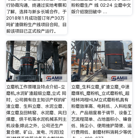
行协商沟通，终通过实地考察和
粉粉磨生产 线 02:24 立磨中文
了解，选择与新乡长城合作，于
版介绍旋回破中 …
2018年1月成功签订年产30万
吨矿渣微粉生产线项目合同，目
前该项目已正式投产运行。
立磨机工作原理及特点介绍-立
立磨_生料立磨_矿渣立磨_中速
磨机,水泥矿渣超细立磨,立式 同
磨煤机_磨粉机_立式磨粉机_超
时，公司拥有自主知识产权的矿
桂林鸿程HLM立式磨粉机具有
渣立磨、生料立磨、水泥立磨、
粉磨效率高、电耗低、入料粒度
煤立磨及回转窑、水泥磨、风扫
大、产品细度易于调节、设备工
煤磨、烘干机等水泥机械系列主
艺流程简单、占地面积小、噪音
机设备;除此之外，公司还生产
低、扬尘小、使用维护简便、运
复合肥、矿山、发电、污泥(垃
行费用低、耐磨材料消耗少等优