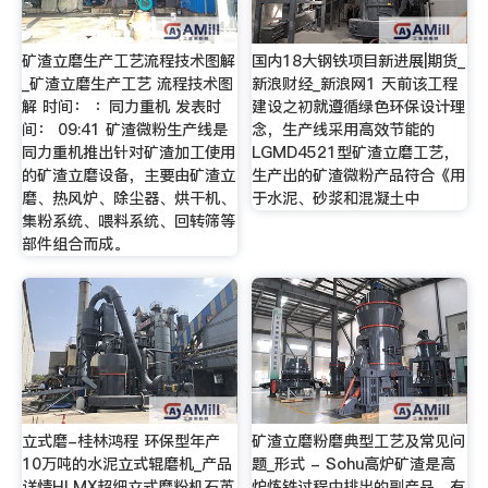
矿渣立磨生产工艺流程技术图解
国内18大钢铁项目新进展|期货_
_矿渣立磨生产工艺 流程技术图
新浪财经_新浪网1 天前该工程
解 时间： ：同力重机 发表时
建设之初就遵循绿色环保设计理
间： 09:41 矿渣微粉生产线是
念，生产线采用高效节能的
同力重机推出针对矿渣加工使用
LGMD4521型矿渣立磨工艺，
的矿渣立磨设备，主要由矿渣立
生产出的矿渣微粉产品符合《用
磨、热风炉、除尘器、烘干机、
于水泥、砂浆和混凝土中
集粉系统、喂料系统、回转筛等
部件组合而成。
立式磨-桂林鸿程 环保型年产
矿渣立磨粉磨典型工艺及常见问
10万吨的水泥立式辊磨机_产品
题_形式 - Sohu高炉矿渣是高
详情HLMX超细立式磨粉机石英
炉炼铁过程中排出的副产品，有