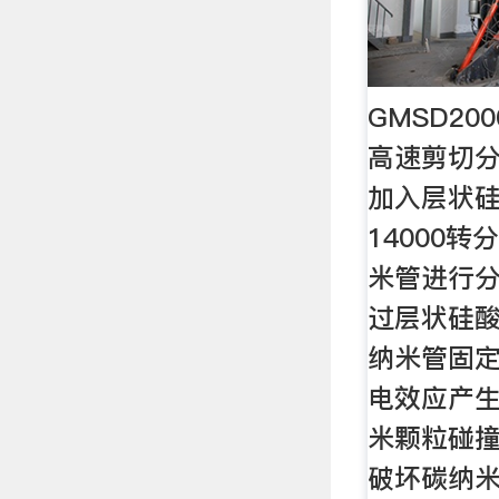
GMSD20
高速剪切分
加入层状
14000
米管进行
过层状硅
纳米管固
电效应产
米颗粒碰
破坏碳纳