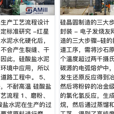
泥生产工艺流程设计
硅晶圆制造的三大步骤
定标准研究 -红星
封装 - 电子发烧
盐水泥水化硬化后，
造的三大步骤-硅的
，不会产生裂缝、干
道工序，需将沙石
。因此，硅酸盐水泥
个温度超过两千摄
的环境中应用，所以
碳源的电弧熔炉中
道路工程中。 5、
发生还原反应得到
，不耐高温 硅酸盐
然后将粉碎的冶金
艺流程 1、磨粉、
的氯化氢反应，生
酸盐水泥在生产的过
烷，然后通过蒸馏
先要将原料进行磨
工艺，得到了高纯