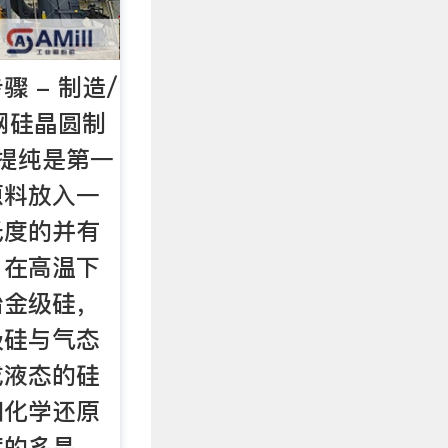
 - 制造/
友网硅晶圆制
提纯是第一
原料放入一
氏度的并有
，在高温下
冶金级硅，
级硅与气态
成液态的硅
和化学还原
度的多晶