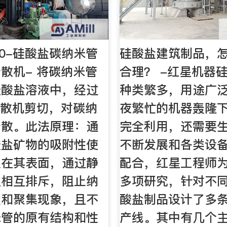
00-硅酸盐碳纳米管
硅酸盐建筑制品，
散机- 将碳纳米管
合理？ -红星机器
硅酸盐溶液中，经过
种类繁多，用途广
转分散机剪切，对碳纳
夜繁忙的机器轰隆
分散。此法原理：通
完全利用，还需要
酸盐矿物的吸附性使
不断发展和各类设
定在其表面，通过静
配合，红星工程师
生相互排斥，阻止纳
多项研究，针对不
撞和聚集现象，且不
酸盐制品设计了多
米管的原有结构和性
产线。其中有几个