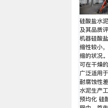
硅酸盐水
及其品质评
机器硅酸
缩性较小
缩的状况
可在干燥
广泛适用于
耐腐蚀性差
水泥生产工
预均化 硅
程中，首