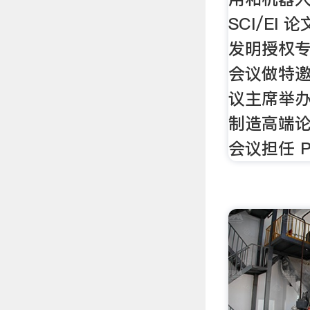
SCI/EI 
发明授权专
会议做特邀
议主席举
制造高端论坛
会议担任 Pr