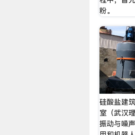
粉。
硅酸盐建
室（武汉
振动与噪
用和机器