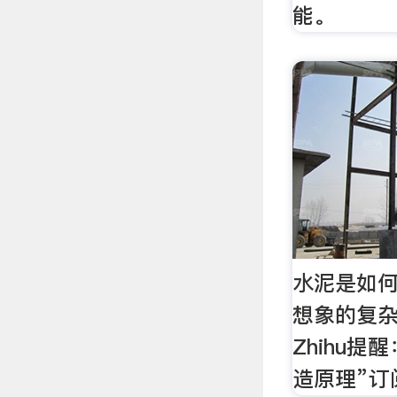
能。
水泥是如
想象的复杂多
Zhihu
造原理”订