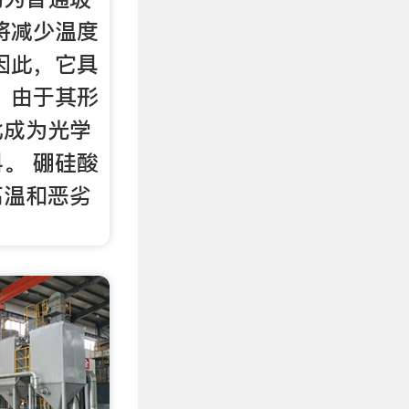
将减少温度
因此，它具
 由于其形
此成为光学
。 硼硅酸
高温和恶劣