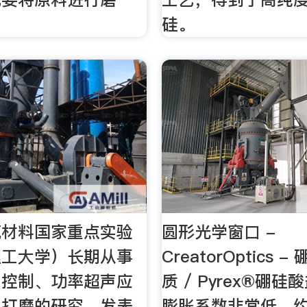
硅。
筑材料国家重点实验
圆形光学窗口 -
理工大学）长期从事
CreatorOptics 
声控制、功率超声应
质 / Pyrex®硼
人打磨的研究。发表
膨胀系数非常低，