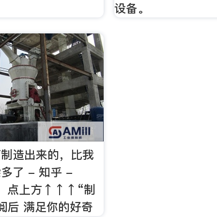
设备。
何制造出来的，比我
了 - 知乎 -
提醒：点上方↑↑↑“制
阅后 满足你的好奇