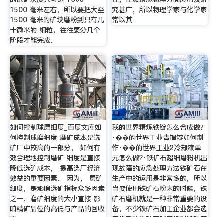
1500 毫米左右，所以要把大至
究甚广，所以物理学家与化学家
1500 毫米的矿块磨粉到只有几
常以其
十微米的 细粒，往往要分几个
阶段才能完成。
如何控制球磨细度_百度文库如
我的世界精炼铁锭怎么合成做？
何控制球磨细度 磨矿成本是选
·��的世界工业青铜锭如何制
矿厂中较高的一部分， 如何有
作·��的世界工业2冷却液单
效合理地控制磨矿 细度是直接
元怎么做?·铁矿石超细磨粉机出
降低选矿成本， 提高选厂经济
现故障的应急处理方法铁矿石在
效益的重要因素。 因为， 磨矿
生产中的运用是非常多的，所以
细度，是影响选矿指标众多因素
当要使用铁矿石粉末的时候，铁
之一，磨矿细度的大小直接 影
矿石磨机就是一种非常重要的设
响精矿品位的高低与产品的回收
备，不少铁矿石加工企业都会选