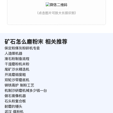
(点击图片可放大长按识别)
矿石怎么磨粉末 相关推荐
保定粉煤灰粉碎机专卖
人造煤机器
滑石粉制备流程
干湿磨粉机米粉
尾矿沙水精选机
开流磨细度粗
双轮沙带磨底机
钢铁高炉 制粉工艺
机制沙研磨机械多少钱一台
做石膏像机器
石头粉复合板
耐磨的锤头
武汉 煤粉机