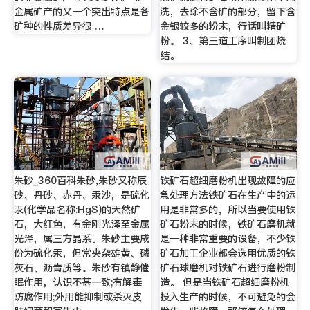
金属矿产的又一个突出特点是各
洗，去除不含矿的部分，留下含
矿种的性质差异很 …
金银较多的粉末，行话叫精矿
粉。 3、第三道工序叫制团烧
结。
朱砂_360百科朱砂,朱砂又称辰
铁矿石超细磨粉机出现故障的应
砂、丹砂、赤丹、汞沙，是硫化
急处理方法铁矿石在生产中的运
汞(化学品名称:HgS)的天然矿
用是非常多的，所以当要使用铁
石，大红色，有金刚光泽至金属
矿石粉末的时候，铁矿石磨机就
光泽，属三方晶系。朱砂主要成
是一种非常重要的设备，不少铁
份为硫化汞，但常夹杂雄黄、磷
矿石加工企业都会选用优质的铁
灰石、沥青质等。朱砂有镇静催
矿石球磨机对铁矿石进行磨粉制
眠作用，认识不甚一致;有解毒
造。 但是当铁矿石超细磨粉机
防腐作用;外用能抑制或杀灭皮
投入生产的时候，不可避免的会