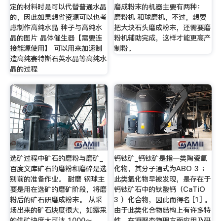
定的材料时是可以代替普通水晶
磨成粉末的机器主要有两种：
的，因此如果想省资源可以也考
磨粉机 和球磨机，不过，想要
虑制作高纯水晶 种子与高纯水
把大块石头磨成粉末，还需要磨
晶的图片 晶体催生器【需要连
粉机辅助完成，这样才能更高产
接能源使用】 可以用来加速制
制粉。
造高纯赛特斯石英水晶等高纯水
晶的过程
选矿过程中矿石的磨粉与磨矿_
钙钛矿_钙钛矿是指一类陶瓷氧
百度文库矿石的磨粉和磨碎是选
化物，其分子通式为ABO 3 ；
别前的准备作业。 耐磨 钢球主
此类氧化物早被发现，是存在于
要是用在选矿的磨矿阶段，将磨
钙钛矿石中的钛酸钙（CaTiO
粉后的矿石研磨成粉末。 从采
3 ）化合物，因此而得名 [1] 。
场出来的矿石块度很大，如露采
由于此类化合物结构上有许多特
的供矿块度大可达 1000～
性，在凝聚态物理方面应用及研