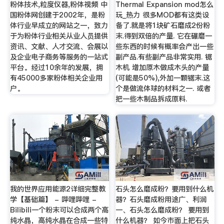
粉体技术,粒度仪器,粉体视频 中
Thermal Expansion mod怎么
国粉体网创建于2002年，是粉
玩_热力 很多MOD都有这类设
体行业早成立的网站之一，致力
备了.就是将1块矿石磨成2份粉
于为粉体行业相关从业人员提供
末.得到双倍的产量. 它在碾磨一
资讯、文献、人才交流、会展以
些东西的时候有概率会产出一些
及企业电子商务等服务的一站式
副产品.有些副产品非常实用. 锯
平台。经过10余年的发展，拥
木机 增加原木做成木头的产量
有45000多家粉体相关企业用
(可能是50%),外加一颗锯末.这
户。
个是做流体球的材料之一. 或者
把一些木制品拆成原料.
我的世界应用能源2详细完整教
石头怎么磨成粉？要用到什么机
学【基础篇】 - 哔哩哔哩 -
器？石头磨成粉用途广、利润
Bilibili一个粉末可以合成两个高
一、石头怎么磨成粉？ 要用到
纯水晶，高纯水晶在合成一些特
什么机器？ 如今市面上把石头