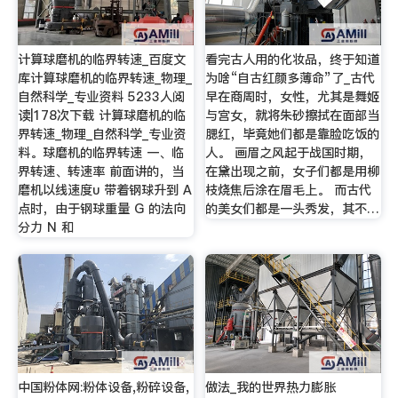
计算球磨机的临界转速_百度文
看完古人用的化妆品，终于知道
库计算球磨机的临界转速_物理_
为啥“自古红颜多薄命”了_古代
自然科学_专业资料 5233人阅
早在商周时，女性，尤其是舞姬
读|178次下载 计算球磨机的临
与宫女，就将朱砂擦拭在面部当
界转速_物理_自然科学_专业资
腮红，毕竟她们都是靠脸吃饭的
料。球磨机的临界转速 一、临
人。 画眉之风起于战国时期，
界转速、转速率 前面讲的，当
在黛出现之前，女子们都是用柳
磨机以线速度υ 带着钢球升到 A
枝烧焦后涂在眉毛上。 而古代
点时，由于钢球重量 G 的法向
的美女们都是一头秀发，其不…
分力 N 和
中国粉体网:粉体设备,粉碎设备,
做法_我的世界热力膨胀