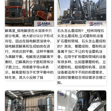
解离度_弱电解质在水溶液中只
石头怎么磨成粉？_桂林鸿程石
部分电离，绝大部分以分子形式
头怎么磨成粉,立式磨粉机设备
存在，因此在弱电解质溶液中，
矿石磨粉领域，石头怎么磨成粉
弱电解质解离和生成始终在进
的？其实，要磨成粉，磨粉机设
行，并终达到平衡，这种平衡称
备属于当仁不让的专业磨机设
为离解平衡。电解质达到解离平
备。应用于矿粉磨粉领域的设备
衡时，已解离的分子数和原有分
有很多种，比如雷蒙磨粉机、立
子数之比。用希腊字母α来表
式磨粉机、超细磨粉机等，这些
示。解离度相当于化学平衡中的
设备都适用于不同的粉磨需求，
转化率，其大小反映了弱
选择时需要结合项目需求合理订
购。