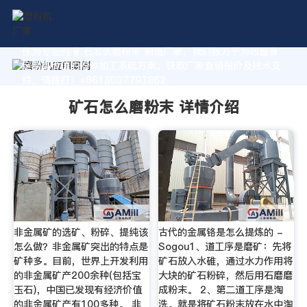
作为专业的 矿石怎么磨粉末 制造厂家，我们致力于为您量身
定制高价值的粉体加工系统方案。获取厂家直销报价及技术支
持，请拨打：+8618037793862
矿石怎么磨粉末 详情介绍
非金属矿的选矿、粉碎、提纯该
古代的金属铬是怎么提炼的 -
怎么做？非金属矿突出的特点是
Sogou1、道工序是磨矿：先将
矿种多。目前，世界上开发利用
矿石放入水碓，通过水力作用将
的非金属矿产200余种(包括宝
大块的矿石粉碎，然后用石磨磨
玉石)，中国已发现有经济价值
成粉末。 2、第二道工序是淘
的非金属矿产有100多种。 非
洗。就是将矿石粉末放在水中淘