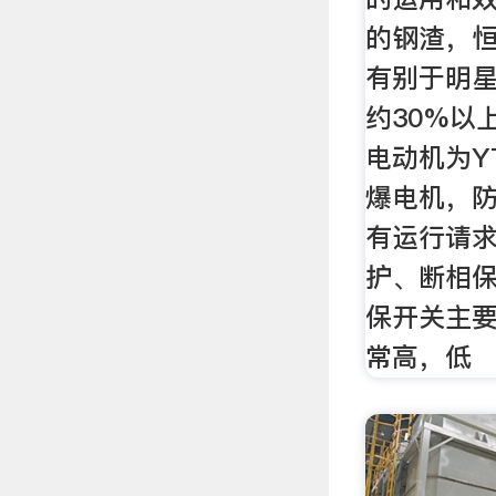
的钢渣，
有别于明
约30%以
电动机为Y
爆电机，防
有运行请
护、断相
保开关主
常高，低