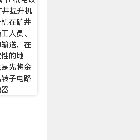
在矿井提升机
升机在矿井
施工人员、
的输送，在
定性的地
法是先将金
机转子电路
触器