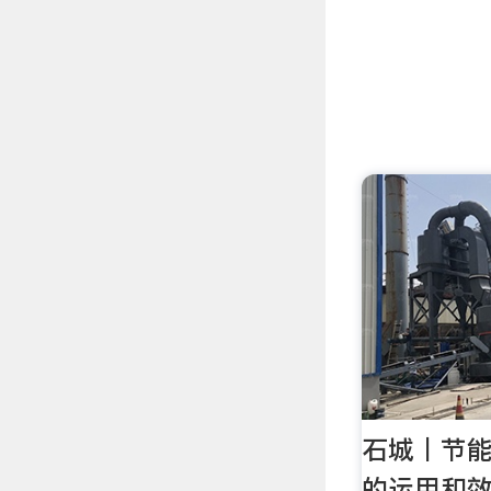
石城丨节
的运用和