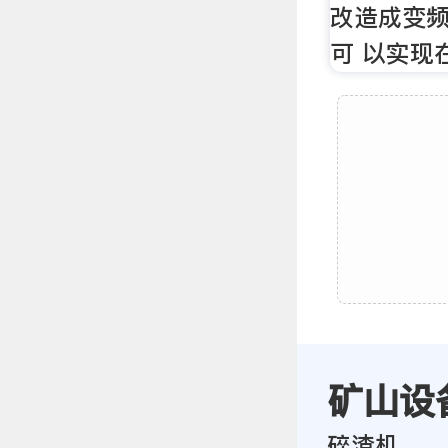
改造成变
可 以实现
矿山设
碎渣机