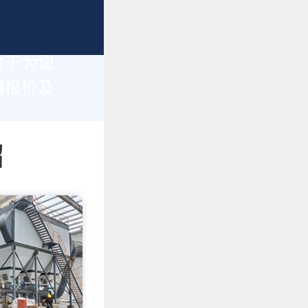
力于为您
销报价及
绍