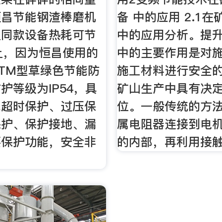
恒昌节能钢渣棒磨机
备 中的应用 2.1
星同款设备热耗可节
中的应用分析。提
上，因为恒昌使用的
中的主要作用是对
TM型草绿色节能防
施工材料进行安全
护等级为IP54，具
矿山生产中具有决
求超时保护、过压保
位。一般传统的方
保护、保护接地、漏
属电阻器连接到电
要保护功能，安全非
的内部，再利用接