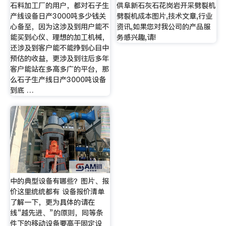
石料加工厂的用户，都对石子生
供阜新石灰石花岗岩开采劈裂机
产线设备日产3000吨多少钱关
劈裂机成本图片,技术文章,行业
心备至，因为这涉及到用户能不
资讯,如果您对我公司的产品服
能买到心仪、理想的加工机械，
务感兴趣,请!
还涉及到客户能不能挣到心目中
预估的收益，更涉及到往后多年
客户能站在多高多广的平台，那
么石子生产线日产3000吨设备
到底 …
中的典型设备有哪些？图片、报
价这里统统都有 设备报价清单
了解一下，更为具体的请在
线“越先进、”的原则，同等条
件下的移动设备要高于固定设