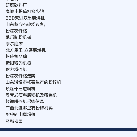
研磨砂料厂
高岭土粉碎机多少钱
BBD双进双出磨煤机
山东鹅卵石砂粉设备厂
粉煤灰价格
地瓜制粉机械
摩尔磨床
北方重工 立磨磨煤机
粉碎机品牌
造细粉的机器
耐力粉碎机
粉煤灰价格走势
山东淄博市杨寨生产的粉碎机
烧煤干石磨粉机
履带式石料磨粉机及筛选机
超微粉碎机采购信息
广西北流那里有粉碎机买
华中矿山磨粉机
网站地图