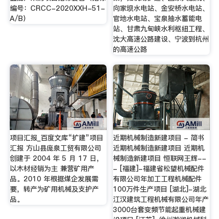
编号：CRCC-2020XXH-51-
向家坝水电站、金安桥水电站、
A/B）
官地水电站、宝泉抽水蓄能电
站、甘肃九甸峡水利枢纽工程、
沈大高速公路建设、宁波到杭州
的高速公路
项目汇报_百度文库“扩建”项目
近期机械制造新建项目 - 简书
汇报 方山县庞泉工贸有限公司
近期机械制造新建项目 近期机
创建于 2004 年 5 月 17 日，
械制造新建项目 恒联网王辉--
以木材经销为主 兼营矿用产
- [福建]-福建省松望机械配件
品。2010 年根据煤企发展需
有限公司年加工工程机械配件
要，转产为矿用机械及支护产
100万件生产项目 [湖北]-湖北
品。
江汉建筑工程机械有限公司年产
3000台套变频节能起重机械建