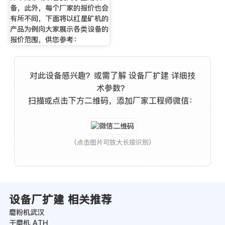
备，此外，每个厂家的报价也会
有所不同，下面将以红星矿机的
产品为例向大家展示各类设备的
报价范围，供您参考：
对此设备感兴趣？或需了解 设备厂扩建 详细技
术参数？
扫描或点击下方二维码，添加厂家工程师微信：
(点击图片可放大长按识别)
设备厂扩建 相关推荐
磨粉机武汉
干磨机 ATH