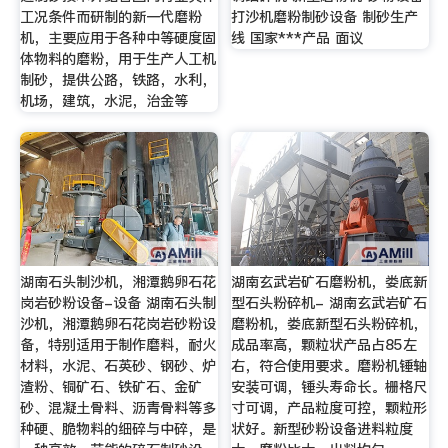
工况条件而研制的新一代磨粉
打沙机磨粉制砂设备 制砂生产
机，主要应用于各种中等硬度固
线 国家***产品 面议
体物料的磨粉，用于生产人工机
制砂，提供公路，铁路，水利，
机场，建筑，水泥，治金等
湖南石头制沙机，湘潭鹅卵石花
湖南玄武岩矿石磨粉机，娄底新
岗岩砂粉设备-设备 湖南石头制
型石头粉碎机- 湖南玄武岩矿石
沙机，湘潭鹅卵石花岗岩砂粉设
磨粉机，娄底新型石头粉碎机，
备，特别适用于制作磨料，耐火
成品率高，颗粒状产品占85左
材料，水泥、石英砂、钢砂、炉
右，符合使用要求。磨粉机锤轴
渣粉、铜矿石、铁矿石、金矿
安装可调，锤头寿命长。栅格尺
砂、混凝土骨料、沥青骨料等多
寸可调，产品粒度可控，颗粒形
种硬、脆物料的细碎与中碎，是
状好。新型砂粉设备进料粒度