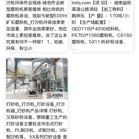
沙机环保作业现场 绿色作业新
lmlq.com【项 目】：湖南益阳
型磨粉机更受推崇 相比传统的
高速公路项目 【加工物料】：
磨粉机来说，现如今新型500th
鹅卵石 【产 量】：170吨/小
矿石磨粉机_打沙机环保效果更
时 【生产线配置】：
加显著，其作业效果更好。而在
GED1100*4200给料机、
市场上更加受推崇。说了这么多
PE750*1060磨粉机、CS160
究竟有何不一样呢？ 1、低碳、
磨粉机、5X1145砂粉设备、
环保、粉尘小
…
打砂机_打沙机_打砂设备_打沙
机器_打砂机产品详情 打砂机，
又称砂粉设备。黎明重工生产的
打砂设备主要包含冲击式打砂
机、PL制沙机、式制沙机、VSI
制沙机等。 5X系列打砂设备 是