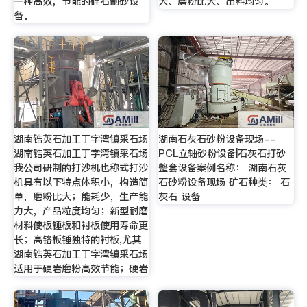
一种高效，节能的碎石制砂设
大、磨粉比大、出料均匀。
备。
湖南锆英石加工丁字湾镇采石场
湖南石灰石砂粉设备现场--
湖南锆英石加工丁字湾镇采石场
PCL立轴砂粉设备|石灰石打砂
我公司研制的打沙机也称式打沙
整套设备案例名称： 湖南石灰
机具有以下特点体积小，构造简
石砂粉设备现场 矿石种类： 石
单，磨粉比大；能耗少，生产能
灰石 设备
力大，产品粒度均匀；新型耐磨
材料使板锤板和衬板使用寿命更
长；高铬板锤独特的衬板,尤其
湖南锆英石加工丁字湾镇采石场
适用于硬岩磨粉高效节能；硬岩