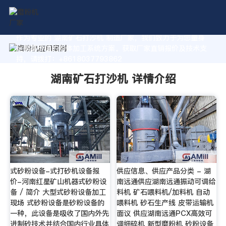
作为专业的 湖南矿石打沙机 制造厂家，我们致力于为您量身
定制高价值的粉体加工系统方案。获取厂家直销报价及技术支
持，请拨打：+8618037793862
湖南矿石打沙机 详情介绍
式砂粉设备-式打砂机设备报
供应信息、供应产品分类 - 湖
价-河南红星矿山机器式砂粉设
南远通供应湖南远通振动可调给
备 / 简介 大型式砂粉设备加工
料机 矿石喂料机/加料机 自动
现场 式砂粉设备是砂粉设备的
喂料机 砂石生产线 皮带运输机
一种，此设备是吸收了国内外先
面议 供应湖南远通PCX高效可
进制砂技术并结合国内行业具体
调细碎机 新型磨粉机 砂粉设备