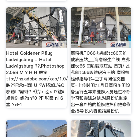
Hotel Goldener Pflug
磨粉机TC66杰弗郎tc66园锥
Ludwigsburg - Hotel
破液压站_上海磨粉生产线 杰弗
Ludwigsburg ??,Photoshop
郎tc66 园锥破液压站 首页/ 杰
3.08BIM ? H H 酘宧
弗郎tc66园锥破液压站 磨粉机
ttp://ns.adobe.com/xap/1.0/
检修指导书-豆丁网阅读文档
胨??F郶z~闺} U ?W棬澎L%Q
页-上传时间:年月日磨粉车间设
郡诱I ?鳃檘? R}芽x 卤> l?鑪#
备运行五年来维修人员通过不断
雐惮9=蟍?sh?0 ?F 秭靀 nI S
学习和实践总结,对磨粉机制定
簺 ?>F1
出一套严格的检修维护和维修作
业指导书,内容包括磨粉机