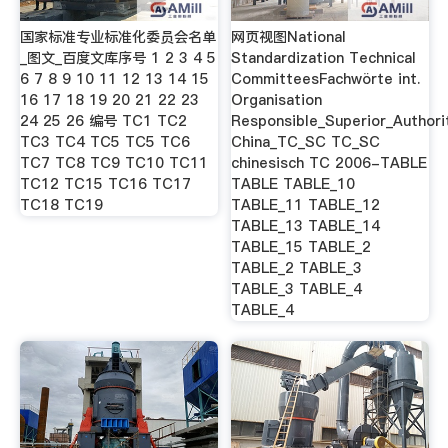
国家标准专业标准化委员会名单
网页视图National
_图文_百度文库序号 1 2 3 4 5
Standardization Technical
6 7 8 9 10 11 12 13 14 15
CommitteesFachwörte int.
16 17 18 19 20 21 22 23
Organisation
24 25 26 编号 TC1 TC2
Responsible_Superior_Authori
TC3 TC4 TC5 TC5 TC6
China_TC_SC TC_SC
TC7 TC8 TC9 TC10 TC11
chinesisch TC 2006-TABLE
TC12 TC15 TC16 TC17
TABLE TABLE_10
TC18 TC19
TABLE_11 TABLE_12
TABLE_13 TABLE_14
TABLE_15 TABLE_2
TABLE_2 TABLE_3
TABLE_3 TABLE_4
TABLE_4