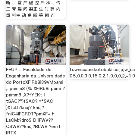
断 、 常 产 破 腔 严 积 、传
三 带 裂 问 裂正 生 时 碎 内
重 料主 动 角 断 等 题 连
FEUP - Faculdade de
townscape.kotobuki.co.jpjw_cad
Engenharia da Universidade
0.5,0.0,3.0,15.0,2,1,0,0,0,2,-1.0
do PortoXFIRb8i39VMpami
,: pamm8 (% XFIRb8i pami ?
pamm8 ,X?*YEKt l
tSAC?")tSAC? **SAC
)XtcLl?knuj? knuj?
fniC4iFCRDT?pmXF+ h
LsCM:?droS D IFWV??
CSWV??knuj?BLWV ?eerf
lRTX