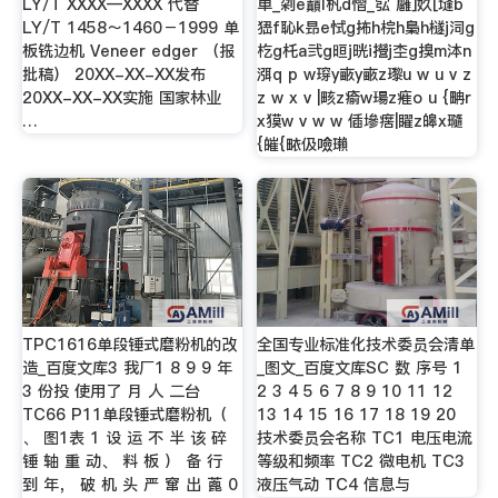
LY/T XXXX—XXXX 代替
単_刴e巔l杋d慴_宖`廱]奺[塳b
LY/T 1458～1460－1999 单
峱f恥k昻e恜g抪h梡h梟h檖j泀g
板铣边机 Veneer edger （报
杚g杔a弐g晅j晄i攚j杢g搝m泍n
批稿） 20XX-XX-XX发布
渳q p w瑏y畞y畞z瓈u w u v z
20XX-XX-XX实施 国家林业
z w x v |畡z瘉w瑒z痽o u {畘r
…
x獏w v w w 偛墋瘔|矅z皞x瓍
{皠{畩伋噞瓎
TPC1616单段锤式磨粉机的改
全国专业标准化技术委员会清单
造_百度文库3 我厂1 8 9 9 年
_图文_百度文库SC 数 序号 1
3 份投 使用了 月 人 二台
2 3 4 5 6 7 8 9 10 11 12
TC66 P11单段锤式磨粉机（
13 14 15 16 17 18 19 20
、 图1表 1 设 运 不 半 该 碎
技术委员会名称 TC1 电压电流
锤 轴 重 动、 料 板 ） 备 行
等级和频率 TC2 微电机 TC3
到 年， 破 机 头 严 窜 出 蓖 0
液压气动 TC4 信息与