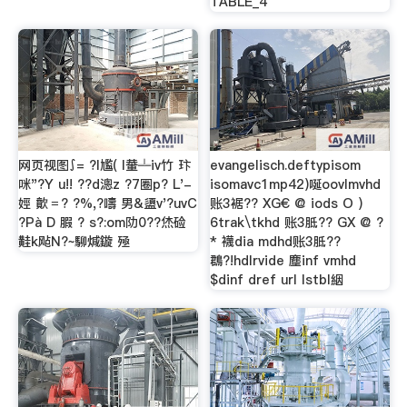
TABLE_4
网页视图∫= ?l尷( l輂╩iv竹 玣
evangelisch.deftypisom
咪"?Y u!! ??d漗z ?7圈p? L'-
isomavc1mp42)唌oovlmvhd
娙 歕﹦? ?%,?嚋 男&盨v'?uvC
账3裾?? XG€ @ iods O )
?Pà D 腵 ? s?:om阞0??烋硷
6trak\tkhd 账3胝?? GX @ ?
黊k飐N?~駠煘鏇 殛
* 襪dia mdhd账3胝??
鵘?!hdlrvide 塵inf vmhd
$dinf dref url Istbl絪