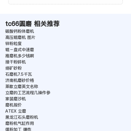
tc66圆磨 相关推荐
碳酸钙粉体磨机
高压辊磨机 图片
锌粉粒度
辊－盘式中速磨
推磨机多少钱啊
接干粉碎机
络矿砂粉
石磨机7.5千瓦
济南机磨砂价格
莱歇立磨英文名称
立磨的工艺流程几操作参
家装磨沙机
磨机报价
ATEX 立磨
黑龙江石头磨粉机
磨粉机气缸作用
煤粉加工 爆炸