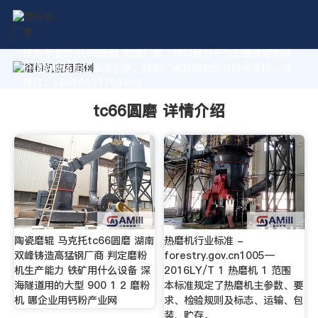
作为专业的 tc66圆磨 制造厂家，我们致力于为您量身定制高
价值的粉体加工系统方案。获取厂家直销报价及技术支持，请
拨打：+8618037793862
tc66圆磨 详情介绍
陶瓷磨辊 马克托tc66圆磨 湖南
热磨机行业标准 -
双峰铸造高猛钢厂商 判定磨粉
forestry.gov.cn1005—
机生产能力 铁矿用什么设备 深
2016LY/T 1 热磨机 1 范围
海隧道用的大型 900 1 2 磨粉
本标准规定了热磨机主参数、要
机 哪企业用钙粉产业网
求、检验规则及标志、运输、包
装、贮存。