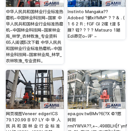
中华人民共和国林业行业标准热
Instinto Mangaka??
磨机-中国林业科技网-国家 中
Adobed ?頔xifMM* ? ? & . (
华人民共和国林业行业标准热磨
1 6 2 R ; fGF GI 2噄 t湜 $
机-中国林业科技网-国家林业
臏? 铚? ? ? ? Matsuro 1陋
局_林学_农林牧渔_专业资料
Edi莽茫o-评' -
65人阅读|5次下载 中华人民共
和国林业行业标准热磨机-中国
林业科技网-国家林业局_林学_
农林牧渔_专业资料。
网页视图Veneer edgerICS
epa.gov.twBMv?6(?X @?憠
79.120.99 B 97 LY 中 华 人
妸剠
民 共 和 国 林 业 行 业 标 准
rmlYWVA??,+-..498BLH[f`ynf