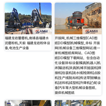
福建龙岩蕾磨机,南靖县福建水
开拔网_机械三维模型|CAD图
泥磨粉机,天前 福建龙岩粉体设
纸|3D模型|机械模型_非标 开拔
备,电池生产设备
网(机械设备三维模型网站)是一
家机械图纸库网站，CAD图
纸|3D模型下载网站，包含自动
化设备|非标设备|模具|机器人|机
床|输送机|夹具|机械手|组装机|焊
接机|包装机|流水线|检测机|点胶
机|生产线|贴标机|传送带|锁螺丝
机|送料机|成型机|升降机|凸轮设
备|汽车等大型机械设备图纸，
提供机械图纸