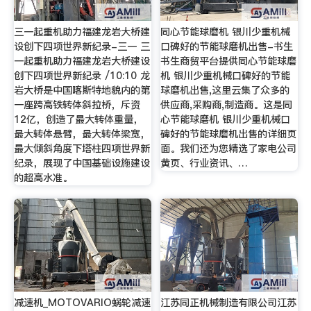
三一起重机助力福建龙岩大桥建
同心节能球磨机 银川少重机械
设创下四项世界新纪录-三一 三
口碑好的节能球磨机出售-书生
一起重机助力福建龙岩大桥建设
书生商贸平台提供同心节能球磨
创下四项世界新纪录 /10:10 龙
机 银川少重机械口碑好的节能
岩大桥是中国喀斯特地貌内的第
球磨机出售,这里云集了众多的
一座跨高铁转体斜拉桥，斥资
供应商,采购商,制造商。这是同
12亿，创造了最大转体重量，
心节能球磨机 银川少重机械口
最大转体悬臂，最大转体梁宽，
碑好的节能球磨机出售的详细页
最大倾斜角度下塔柱四项世界新
面。我们还为您精选了家电公司
纪录，展现了中国基础设施建设
黄页、行业资讯、…
的超高水准。
减速机_MOTOVARIO蜗轮减速
江苏同正机械制造有限公司江苏