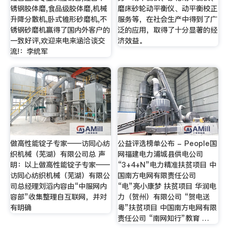
锈钢胶体磨,食品级胶体磨,机械
磨床砂轮动平衡仪、动平衡校正
升降分散机,卧式锥形砂磨机,不
服务等，在社会生产中得到了广
锈钢砂磨机赢得了国内外客户的
泛的应用，取得了十分显著的经
一致好评,欢迎来电来涵洽谈交
济效益。
流!：李统军
做高性能锭子专家——访同心纺
公益评选榜单公布 - People国
织机械（芜湖）有限公司总 声
网福建电力浦城县供电公司
明：以上做高性能锭子专家——
“3+4+N”电力精准扶贫项目 中
访同心纺织机械（芜湖）有限公
国南方电网有限责任公司
司总经理刘滔内容由“中服网内
“电”亮小康梦 扶贫项目 华润电
容部”收集整理自互联网，并对
力（贺州）有限公司 “贺电送
有明确
粤”扶贫项目 中国南方电网有限
责任公司 “南网知行”教育 …