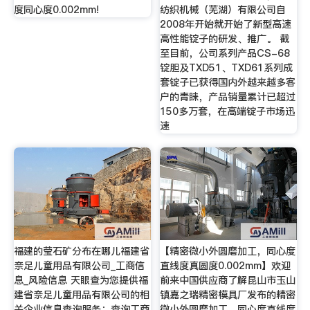
度同心度0.002mm!
纺织机械（芜湖）有限公司自
2008年开始就开始了新型高速
高性能锭子的研发、推广。 截
至目前，公司系列产品CS-68
锭胆及TXD51、TXD61系列成
套锭子已获得国内外越来越多客
户的青睐，产品销量累计已超过
150多万套，在高端锭子市场迅
速
福建的莹石矿分布在哪儿福建省
【精密微小外圆磨加工，同心度
奈足儿童用品有限公司_工商信
直线度真圆度0.002mm】欢迎
息_风险信息 天眼查为您提供福
前来中国供应商了解昆山市玉山
建省奈足儿童用品有限公司的相
镇嘉之瑞精密模具厂发布的精密
关企业信息查询服务：查询工商
微小外圆磨加工，同心度直线度