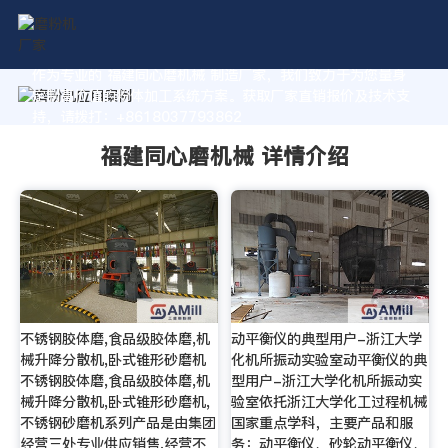
作为专业的 福建同心磨机械 制造厂家，我们致力于为您量身
定制高价值的粉体加工系统方案。获取厂家直销报价及技术支
持，请拨打：+8618037793862
福建同心磨机械 详情介绍
不锈钢胶体磨,食品级胶体磨,机
动平衡仪的典型用户-浙江大学
械升降分散机,卧式锥形砂磨机
化机所振动实验室动平衡仪的典
不锈钢胶体磨,食品级胶体磨,机
型用户-浙江大学化机所振动实
械升降分散机,卧式锥形砂磨机,
验室依托浙江大学化工过程机械
不锈钢砂磨机系列产品是由集团
国家重点学科，主要产品和服
经营三处专业供应销售,经营不
务：动平衡仪、砂轮动平衡仪、