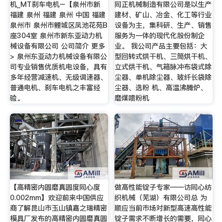
机_MT刹车电机–【泉州市新
同正机械制造有限公司是以生产
福建 泉州 福建 泉州 中国 福建
建材、矿山、冶金、化工等行业
泉州市 泉州市鲤城区凤池花苑B
设备为主，集科研、生产、销售
座304室 泉州市新东亚动力机
服务为一体的现代化股份制企
械设备有限公司 公司简介 更多
业。 我公司产品主要包括：大
> 泉州东亚动力机械设备有限公
型回转式烘干机、三筒烘干机、
司专业销售优质机电设备，具有
立式烘干机、气箱脉冲布袋式除
多年经营减速机、无级调速器、
尘器、单机除尘器、玻纤长袋除
普通电机、刹车电机之丰富经
尘器、选粉 机、高温沸腾炉、
验。
磨煤喷粉机
【高精密内圆磨真圆度同心度
做高性能锭子专家——访同心纺
0.002mm】欢迎前来中国供应
织机械（芜湖）有限公司总 为
商了解昆山市玉山镇嘉之瑞精密
顺应当前市场对新型高速高性能
模具厂发布的高精密内圆磨真圆
锭子需求不断增长的需要，同心