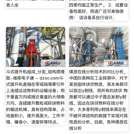
老人坐
四季均能正常生产。 2．成套设
备性能好、用途广且可单独使
用： 该设备系自行设计，
斗式提升机组成_分类_结构原理
煤质在线分析技术的对比分析_
图-维库电子通 - dzsc.com斗
中国仪表网在工业探测中，对于
式提升机是指在带或链等牵引件
某些固体块状物质，其本身就可
上连续运送物料的运输设备。用
以放出γ射线，而所有的块状 物
于垂直方向或接近垂直的大倾角
质都可以通过中子轰击发射γ射
方向，连续提升散粒或碎块物料
线。因此在块状物料在线分析
的输送机械。具有结构简单，占
中，大多是利用γ射线来满足在
地面积小，提升高度大，工作平
不破坏其结构的前提下实现对其
稳、噪音小、速度快等特点。
性质的分析。目前，各种煤质在
线分析