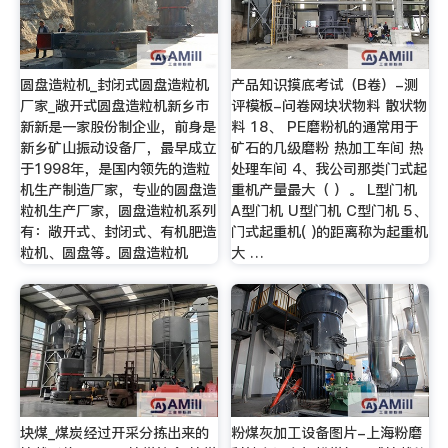
圆盘造粒机_封闭式圆盘造粒机
产品知识摸底考试（B卷）-测
厂家_敞开式圆盘造粒机新乡市
评模板-问卷网块状物料 散状物
新新是一家股份制企业，前身是
料 18、 PE磨粉机的通常用于
新乡矿山振动设备厂，最早成立
矿石的几级磨粉 热加工车间 热
于1998年，是国内领先的造粒
处理车间 4、我公司那类门式起
机生产制造厂家，专业的圆盘造
重机产量最大（ ）。 L型门机
粒机生产厂家，圆盘造粒机系列
A型门机 U型门机 C型门机 5、
有：敞开式、封闭式、有机肥造
门式起重机( )的距离称为起重机
粒机、圆盘等。圆盘造粒机
大 …
块煤_煤炭经过开采分拣出来的
粉煤灰加工设备图片-上海粉磨