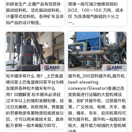
的研发生产,主要产品有双质体
原煤一般可减少燃煤排放的
振动给料机、活化振动给料机、
SO2，100～150 万吨，成本
计量带式给料机，各种矿车及非
仅 为洗涤烟气脱硫的十分之
标产品的设计制造。
一。
松木锯末有什么 用？_土巴兔装
提升机_360百科提升机,提升机
修问答土巴兔装修问答平台为网
(well elevating
友提供各种松木锯末有什么
conveyor/Elevator)是通过改
用？问题解答.松木锯末必须经
变势能进行运输的大型机械设
过半年以上的堆积发酵处理。经
备，如矿井提升机、过坝提升机
过日光暴晒。风吹雨淋。将里面
等。广义地说，电梯、天车、卷
的芳香物质有害物质彻底挥发以
扬、稳车、吊车、启闭机等均可
后。才可以用来栽培木耳。具体
称为提升机。提升机一般指功率
配方参照一般木屑配方即可。
较大、提升能力较强的大型机械
设备。