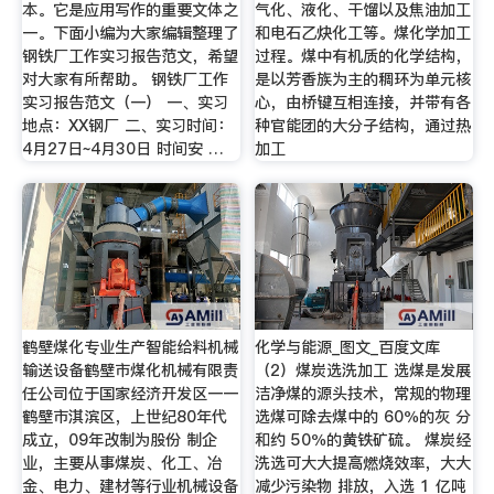
本。它是应用写作的重要文体之
气化、液化、干馏以及焦油加工
一。下面小编为大家编辑整理了
和电石乙炔化工等。煤化学加工
钢铁厂工作实习报告范文，希望
过程。煤中有机质的化学结构，
对大家有所帮助。 钢铁厂工作
是以芳香族为主的稠环为单元核
实习报告范文（一） 一、实习
心，由桥键互相连接，并带有各
地点：XX钢厂 二、实习时间：
种官能团的大分子结构，通过热
4月27日~4月30日 时间安 …
加工
鹤壁煤化专业生产智能给料机械
化学与能源_图文_百度文库
输送设备鹤壁市煤化机械有限责
（2）煤炭选洗加工 选煤是发展
任公司位于国家经济开发区一一
洁净煤的源头技术，常规的物理
鹤壁市淇滨区，上世纪80年代
选煤可除去煤中的 60％的灰 分
成立，09年改制为股份 制企
和约 50％的黄铁矿硫。 煤炭经
业，主要从事煤炭、化工、冶
洗选可大大提高燃烧效率，大大
金、电力、建材等行业机械设备
减少污染物 排放，入选 1 亿吨