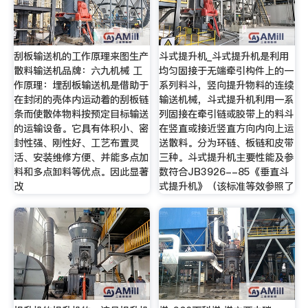
刮板输送机的工作原理来图生产
斗式提升机_斗式提升机是利用
散料输送机品牌：六九机械 工
均匀固接于无端牵引构件上的一
作原理：埋刮板输送机是借助于
系列料斗，竖向提升物料的连续
在封闭的壳体内运动着的刮板链
输送机械，斗式提升机利用一系
条而使散体物料按预定目标输送
列固接在牵引链或胶带上的料斗
的运输设备。它具有体积小、密
在竖直或接近竖直方向内向上运
封性强、刚性好、工艺布置灵
送散料。分为环链、板链和皮带
活、安装维修方便、并能多点加
三种。斗式提升机主要性能及参
料和多点卸料等优点。因此显著
数符合JB3926--85《垂直斗
改
式提升机》（该标准等效参照了