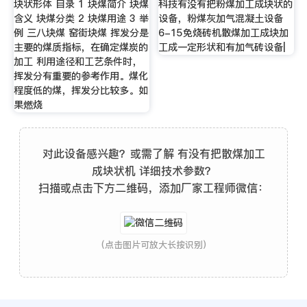
块状形体 目录 1 块煤简介 块煤
科技有没有把粉煤加工成块状的
含义 块煤分类 2 块煤用途 3 举
设备，粉煤灰加气混凝土设备
例 三八块煤 窑街块煤 挥发分是
6-15免烧砖机散煤加工成块加
主要的煤质指标，在确定煤炭的
工成一定形状和有加气砖设备|
加工 利用途径和工艺条件时，
挥发分有重要的参考作用。煤化
程度低的煤，挥发分比较多。如
果燃烧
对此设备感兴趣？或需了解 有没有把散煤加工
成块状机 详细技术参数？
扫描或点击下方二维码，添加厂家工程师微信：
(点击图片可放大长按识别)