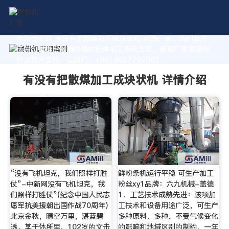
作为专业的 有没有把散煤加工成块状机 制造厂家，我们致力
于为您量身定制高价值的粉体加工系统方案。获取厂家直销报
价及技术支持，请拨打：+8618037793862
有没有把散煤加工成块状机 详情介绍
“没有飞机坦克，我们照样打胜
鲜粉条机运行平稳 可生产加工
仗”-中新网没有飞机坦克，我
粉丝xy1品牌：六九机械-盖德
们照样打胜仗”(纪念中国人民志
1．工艺技术成熟先进：该项加
愿军抗美援朝出国作战70周年)
工技术和设备用途广泛，可生产
北京金秋，晴空万里，湛蓝碧
多种原料、多种。不受气候变化
透。某干休所里，102岁的文击
的影响和地域区别的制约，一年