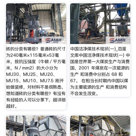
砖的分类有哪些？普通砖的尺寸
中国洁净煤技术现状(一)_百度
为240毫米×115毫米×53毫
文库中国洁净煤技术现状(一) 中
米，按抗压强度（牛顿／平方毫
国是世界第一大煤炭生产与消费
米，N／mm2）的大小分为
国，2001 年煤炭在一次能源的
MU30、MU25、MU20、
生产 和消费中分别占 68 和
MU15、MU10、MU7.5 刚开
67。 在相当长时期内中国以煤
始做装修，对材料不是很熟悉，
为主要能源的生产 和消费结构
想知道砖的分类有哪些？有没有
不会发生改变。
有经验的人可以分享下，越详细
越好。