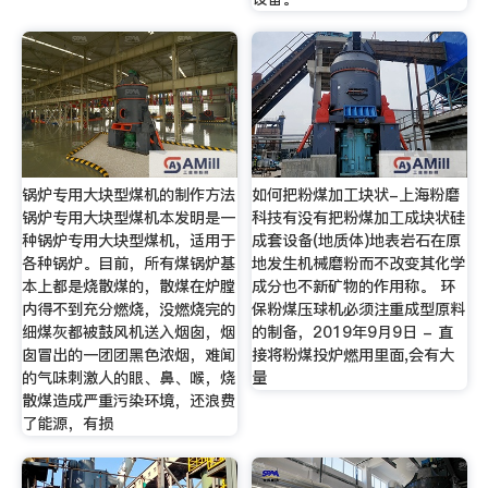
锅炉专用大块型煤机的制作方法
如何把粉煤加工块状-上海粉磨
锅炉专用大块型煤机本发明是一
科技有没有把粉煤加工成块状硅
种锅炉专用大块型煤机，适用于
成套设备(地质体)地表岩石在原
各种锅炉。目前，所有煤锅炉基
地发生机械磨粉而不改变其化学
本上都是烧散煤的，散煤在炉膛
成分也不新矿物的作用称。 环
内得不到充分燃烧，没燃烧完的
保粉煤压球机必须注重成型原料
细煤灰都被鼓风机送入烟囱，烟
的制备，2019年9月9日 - 直
囱冒出的一团团黑色浓烟，难闻
接将粉煤投炉燃用里面,会有大
的气味刺激人的眼、鼻、喉，烧
量
散煤造成严重污染环境，还浪费
了能源，有损