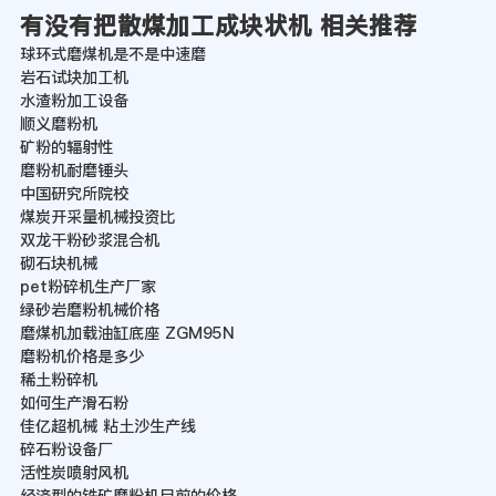
有没有把散煤加工成块状机 相关推荐
球环式磨煤机是不是中速磨
岩石试块加工机
水渣粉加工设备
顺义磨粉机
矿粉的辐射性
磨粉机耐磨锤头
中国研究所院校
煤炭开采量机械投资比
双龙干粉砂浆混合机
砌石块机械
pet粉碎机生产厂家
绿砂岩磨粉机械价格
磨煤机加载油缸底座 ZGM95N
磨粉机价格是多少
稀土粉碎机
如何生产滑石粉
佳亿超机械 粘土沙生产线
碎石粉设备厂
活性炭喷射风机