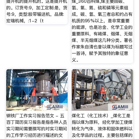
提升机的提升机的。这是提升机
煤_360百科煤,煤主要由碳、
的。订货号:9，加工定制:是，货
氢、氧、氮、硫和磷等元素组
号:9，类型:胶带输送机，品牌:
成，碳、氢、氧三者总和约占有
宏瑞机械，:1-2（t
机质的95%以上，是非常重要
的能源，也是冶金、化学工业的
重要原料，有褐煤、烟煤、无烟
煤、半无烟煤这几种分类。著名
作家朱自清也曾以煤为标题写过
一首诗，赋予其独特的象征意
义。
钢铁厂工作实习报告范文 - 五
煤化工（化工技术）_煤化工是
百丁简历实习报告是指各种人员
指以煤为原料，经化学加工使煤
实习期间需要撰写的对实习期间
转化为气体、液体和固体燃料以
的工作学习经历进行描述的文
及化学品的过程。主要包括煤的