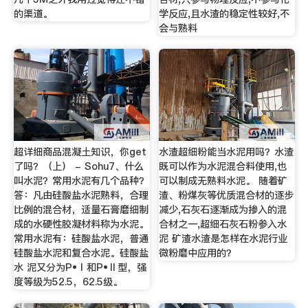
的渠道。
学反应,且水渣的稳定性较好,不
会与熟料
超详细商品混凝土知识，你get
水渣超细粉能当水泥用吗？水渣
了吗？（上） - Sohu7、什么
既可以作为水泥混合料使用,也
叫水泥？常用水泥有几个品种？
可以制成无熟料水泥。 随着矿
答：凡由硅酸盐水泥熟料，合理
渣、粉煤灰等优质混合材的逐步
比例的混合材，适量石膏磨细制
减少,石灰石逐渐成为掺入的混
成的水硬性胶凝材料称为水泥。
合材之一,超细石灰石粉参入水
常用水泥有：硅酸盐水泥，普通
泥 矿渣水渣是怎样在水泥行业
硅酸盐水泥和复合水泥。硅酸盐
微粉磨中应用的？
水 泥又分为P•Ⅰ和P•Ⅱ型，强
度等级为52.5，62.5级。