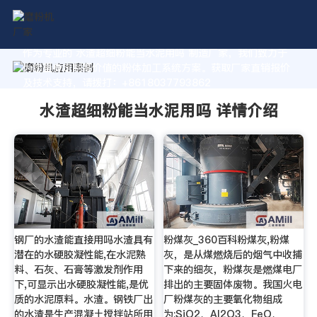
作为专业的 水渣超细粉能当水泥用吗 制造厂家，我们致力于
为您量身定制高价值的粉体加工系统方案。获取厂家直销报价
及技术支持，请拨打：+8618037793862
水渣超细粉能当水泥用吗 详情介绍
钢厂的水渣能直接用吗水渣具有
粉煤灰_360百科粉煤灰,粉煤
潜在的水硬胶凝性能,在水泥熟
灰，是从煤燃烧后的烟气中收捕
料、石灰、石膏等激发剂作用
下来的细灰，粉煤灰是燃煤电厂
下,可显示出水硬胶凝性能,是优
排出的主要固体废物。我国火电
质的水泥原料。水渣。钢铁厂出
厂粉煤灰的主要氧化物组成
的水渣是生产混凝土搅拌站所用
为:SiO2、Al2O3、FeO、