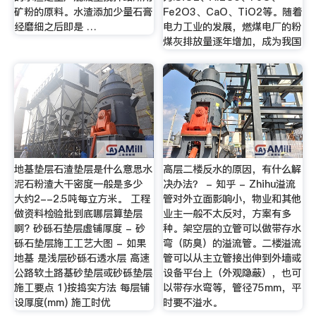
矿粉的原料。水渣添加少量石膏
Fe2O3、CaO、TiO2等。随着
经磨细之后即是 …
电力工业的发展，燃煤电厂的粉
煤灰排放量逐年增加，成为我国
地基垫层石渣垫层是什么意思水
高层二楼反水的原因，有什么解
泥石粉渣大干密度一般是多少
决办法？ - 知乎 - Zhihu溢流
大约2--2.5吨每立方米。 工程
管对外立面影响小，物业和其他
做资料检验批到底哪层算垫层
业主一般不太反对，方案有多
啊? 砂砾石垫层虚铺厚度 - 砂
种。架空层的立管可以做带存水
砾石垫层施工工艺大图 - 如果
弯（防臭）的溢流管。二楼溢流
地基 是浅层砂砾石透水层 高速
管可以从主立管接出伸到外墙或
公路软土路基砂垫层或砂砾垫层
设备平台上（外观隐蔽），也可
施工要点 1)按捣实方法 每层铺
以带存水弯等，管径75mm，平
设厚度(mm) 施工时优
时要不溢水。