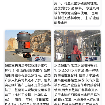
用下，可显示出水硬胶凝性能，
是优质的水泥 原料。 水渣既可
以作为水泥混合料使用， 也可
以制成无熟料水泥。 ① 矿渣硅
酸盐水泥
超便宜的清洁神器超细纤维布_
水渣超细粉能当水泥用吗答案:
抹布_什么值得买购买推荐 虽然
1. 水渣又叫水淬矿渣,是一种很
超细纤维布有那么多优点，虽然
好的活性混合料. 但由于水渣硬
许多人其实对其还不了解，但其
度高且易磨性差,目前,仅有少量
实超细纤维布已经不是什么黑科
被水泥生产企业当作水泥掺合料
技了，甚至可以说毕竟应用很普
使用,而大多数钢厂都将水更多
遍了（比如干发帽、比如洗车
关于水渣超细粉能当水泥用吗的
布），而且。 不过，还是推荐
问题>>答案: 水渣是做水泥的混
几个3M之外我用过觉得还不错
合材,只参与物理反应,不参与化