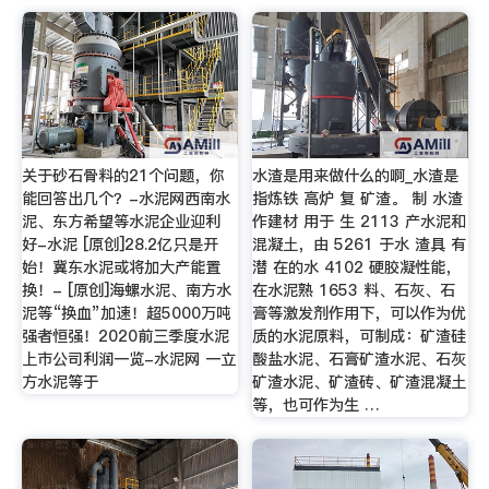
关于砂石骨料的21个问题，你
水渣是用来做什么的啊_水渣是
能回答出几个？-水泥网西南水
指炼铁 高炉 复 矿渣。 制 水渣
泥、东方希望等水泥企业迎利
作建材 用于 生 2113 产水泥和
好-水泥 [原创]28.2亿只是开
混凝土，由 5261 于水 渣具 有
始！冀东水泥或将加大产能置
潜 在的水 4102 硬胶凝性能，
换！- [原创]海螺水泥、南方水
在水泥熟 1653 料、石灰、石
泥等“换血”加速！超5000万吨
膏等激发剂作用下，可以作为优
强者恒强！2020前三季度水泥
质的水泥原料，可制成：矿渣硅
上市公司利润一览-水泥网 一立
酸盐水泥、石膏矿渣水泥、石灰
方水泥等于
矿渣水泥、矿渣砖、矿渣混凝土
等，也可作为生 …