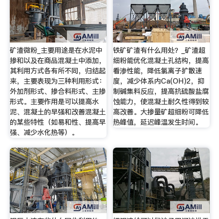
矿渣微粉_主要用途是在水泥中
铁矿矿渣有什么用处？_矿渣超
掺和以及在商品混凝土中添加，
细粉能优化混凝土孔结构，提高
其利用方式各有所不同，归结起
看渗性能，降低氯离子扩散速
来，主要表现为三种利用形式：
度，减少体系内Ca(OH)2，抑
外加剂形式、掺合料形式、主掺
制碱集料反应，提高抗硫酸盐腐
形式。主要作用是可以提高水
蚀能力，使混凝土耐久性得到较
泥、混凝土的早强和改善混凝土
高改善。大掺量矿超细粉可降低
的某些特性（如易和性、提高早
热峰值，延迟峰温发生时间。
强、减少水化热等）。