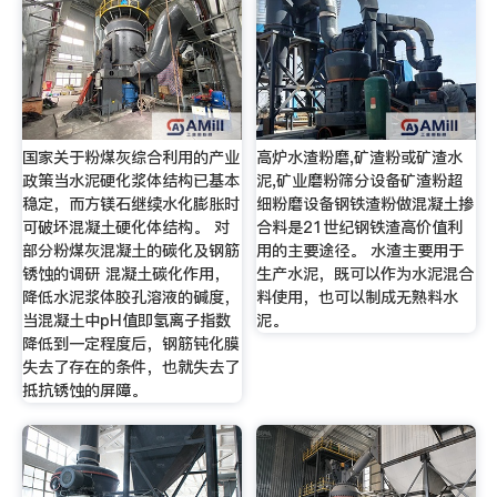
国家关于粉煤灰综合利用的产业
高炉水渣粉磨,矿渣粉或矿渣水
政策当水泥硬化浆体结构已基本
泥,矿业磨粉筛分设备矿渣粉超
稳定，而方镁石继续水化膨胀时
细粉磨设备钢铁渣粉做混凝土掺
可破坏混凝土硬化体结构。 对
合料是21世纪钢铁渣高价值利
部分粉煤灰混凝土的碳化及钢筋
用的主要途径。 水渣主要用于
锈蚀的调研 混凝土碳化作用，
生产水泥，既可以作为水泥混合
降低水泥浆体胶孔溶液的碱度，
料使用，也可以制成无熟料水
当混凝土中pH值即氢离子指数
泥。
降低到一定程度后，钢筋钝化膜
失去了存在的条件，也就失去了
抵抗锈蚀的屏障。