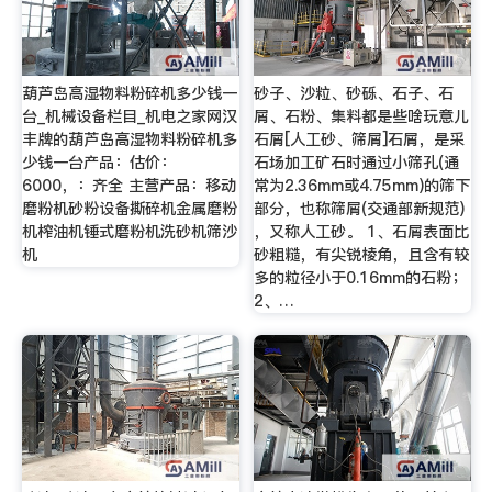
葫芦岛高湿物料粉碎机多少钱一
砂子、沙粒、砂砾、石子、石
台_机械设备栏目_机电之家网汉
屑、石粉、集料都是些啥玩意儿
丰牌的葫芦岛高湿物料粉碎机多
石屑[人工砂、筛屑]石屑，是采
少钱一台产品：估价：
石场加工矿石时通过小筛孔(通
6000，：齐全 主营产品：移动
常为2.36mm或4.75mm)的筛下
磨粉机砂粉设备撕碎机金属磨粉
部分，也称筛屑(交通部新规范)
机榨油机锤式磨粉机洗砂机筛沙
，又称人工砂。 1、石屑表面比
机
砂粗糙，有尖锐棱角，且含有较
多的粒径小于0.16mm的石粉；
2、…