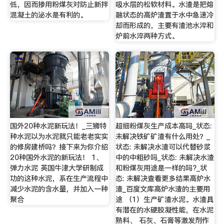
低，因而掺用粉煤灰对防止新拌
吸水层的松软材料。水渣是把熔
混凝土的泌水是有利的。
融状态的高炉渣置于水中急速冷
却而形成的，主要有渣池水淬和
炉前水淬两种方式。
国外20种水泥新玩法！_三狮特
超细粉煤灰生产成本高吗_状态:
种水泥以为水泥就只能老老实实
未解决铁矿矿渣有什么用处？_
的修房建桥吗？接下来为你介绍
状态: 未解决水渣可以代替砂浆
20种国外水泥的新玩法！ 1、
中的中粗砂吗_状态: 未解决水渣
弹力水泥 英国牛津大学研制成
和粉煤灰用途是一样的吗?_状
功的这种水泥，系在生产流程中
态: 未解决查看更多结果高炉水
减少水泥的含水量，并加入一种
渣_百度文库高炉水渣的主要用
聚合
途 （1）生产矿渣水泥。水渣具
有潜在的水硬胶凝性能，在水泥
熟料、 石灰、石膏等激发剂作