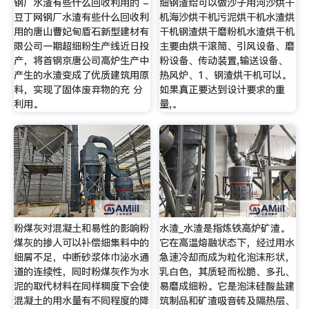
钢厂水渣有些什么回收利用的 -
细钢渣给可以做沙子用河沙烘干
豆丁网钢厂水渣有些什么回收利
机海沙烘干机污泥烘干机水渣烘
用的唐山曹妃甸盾石新型建材有
干机钢渣烘干磨粉机水渣烘干机
限公司一期超细粉生产线近日投
主要由烘干滚筒、引风设备、磨
产，将首钢京唐公司高炉生产中
粉设备、传动装置,输送设备、
产生的水渣变成了优质建筑用原
热风炉、1、钢渣烘干机可以。
料，实现了固体废弃物的充 分
如果真正要达到设计要求的重
利用。
量,。
粉煤灰对混凝土和易性的影响粉
水渣_水渣是指炼铁高炉矿渣。
煤灰的掺人可以补偿细集料中的
它在高温熔融状态下，经过用水
细屑不足，中断砂浆体巾泌水通
急速冷却而成为粒化泡沫形状，
道的连续性，同时粉煤灰作为水
乳白色，其质轻而松脆、多孔、
泥的取代材料在同样稠度下会使
易磨成细粉。它是泡沫硅酸盐建
混凝土的用水量有不同程度的降
筑制品和矿渣吸音砖及隔热层、