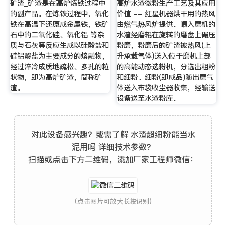
矿渣_矿渣是在高炉炼铁过程中
高炉水渣微粉生产工艺及其应用
的副产品。在炼铁过程中，氧化
价值 -- 红星机器烘干用的热风
铁在高温下还原成金属铁，铁矿
由燃气热风炉提供。喂入磨机的
石中的二氧化硅、氧化铝 等杂
水渣经磨辊在旋转的磨盘上碾压
质与石灰等反应生成以硅酸盐和
粉磨，粉磨后的矿渣被热风(上
硅铝酸盐为主要成分的熔融物，
升承载气体)送入位于磨机上部
经过淬冷成质地疏松、多孔的粒
的高能动态选粉机，分选出粗粉
状物，即为高炉矿渣，简称矿
和细粉。细粉(即成品)随出磨气
渣。
体送入布袋收尘器收集，经输送
设备送至水渣粉库。
对此设备感兴趣？或需了解 水渣超细粉能当水
泥用吗 详细技术参数？
扫描或点击下方二维码，添加厂家工程师微信：
(点击图片可放大长按识别)