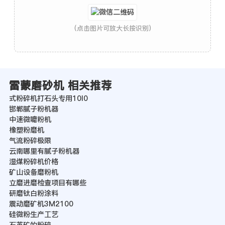
(点击图片可放大长按识别)
雷蒙磨砂机 相关推荐
式粉碎机打石头专用10l0
邯郸腻子粉机器
中速微嚰粉机
橡塑粉磨机
气流粉碎极限
云南哪里有腻子粉机器
湿煤粉碎机价格
矿山设备磨粉机
立磨进磨检查项目有哪些
研磨钛白粉涂料
震动磨矿机3M2100
硅微粉生产工艺
石英矿的粉碎