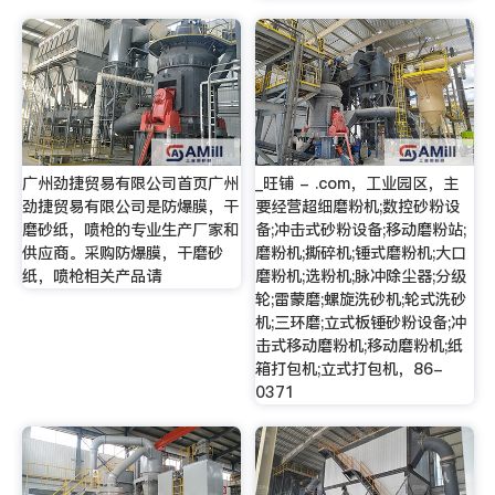
广州劲捷贸易有限公司首页广州
_旺铺 - .com，工业园区，主
劲捷贸易有限公司是防爆膜，干
要经营超细磨粉机;数控砂粉设
磨砂纸，喷枪的专业生产厂家和
备;冲击式砂粉设备;移动磨粉站;
供应商。采购防爆膜，干磨砂
磨粉机;撕碎机;锤式磨粉机;大口
纸，喷枪相关产品请
磨粉机;选粉机;脉冲除尘器;分级
轮;雷蒙磨;螺旋洗砂机;轮式洗砂
机;三环磨;立式板锤砂粉设备;冲
击式移动磨粉机;移动磨粉机;纸
箱打包机;立式打包机，86-
0371