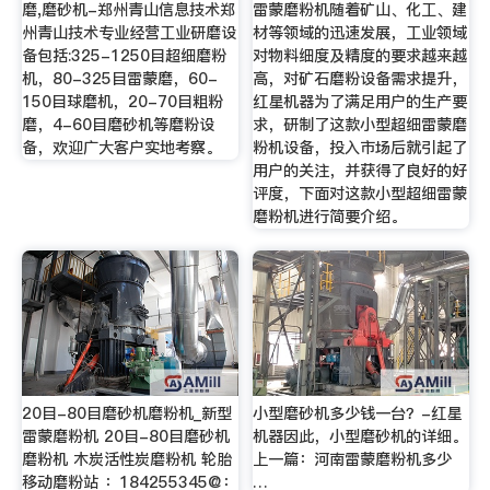
磨,磨砂机-郑州青山信息技术郑
雷蒙磨粉机随着矿山、化工、建
州青山技术专业经营工业研磨设
材等领域的迅速发展，工业领域
备包括:325-1250目超细磨粉
对物料细度及精度的要求越来越
机，80-325目雷蒙磨，60-
高，对矿石磨粉设备需求提升，
150目球磨机，20-70目粗粉
红星机器为了满足用户的生产要
磨，4-60目磨砂机等磨粉设
求，研制了这款小型超细雷蒙磨
备，欢迎广大客户实地考察。
粉机设备，投入市场后就引起了
用户的关注，并获得了良好的好
评度，下面对这款小型超细雷蒙
磨粉机进行简要介绍。
20目-80目磨砂机磨粉机_新型
小型磨砂机多少钱一台？-红星
雷蒙磨粉机 20目-80目磨砂机
机器因此，小型磨砂机的详细。
磨粉机 木炭活性炭磨粉机 轮胎
上一篇：河南雷蒙磨粉机多少
移动磨粉站 ：184255345@：
…