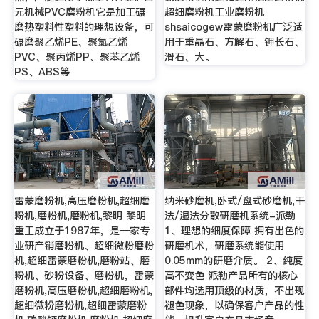
元机械PVC磨粉机它是加工碾
超细磨粉机工业磨粉机
磨热塑料性塑料的理想设备，可
shsaicogew雷蒙磨粉机广泛适
碾磨聚乙烯PE、聚氯乙烯
用于重晶石、方解石、钾长石、
PVC、聚丙烯PP、聚苯乙烯
滑石、大。
PS、ABS等
雷蒙磨粉机,高压磨粉机,超细磨
纳米砂磨机,卧式/盘式砂磨机,干
粉机,磨粉机,磨粉机,黎明 黎明
法/湿法分散研磨机系统-派勒
重工成立于1987年，是一家专
1、理想的细度保障 拥有出色的
业研产销磨粉机、超细微粉磨粉
研磨机术，研磨系统能使用
机,超细雷蒙磨粉机,磨粉站、磨
0.05mm的研磨介质。 2、纯度
粉机、砂粉设备、磨粉机，雷蒙
高不变色 派勒产品所有的核心
磨粉机,高压磨粉机,超细磨粉机,
部件均选用顶级的材质，不出现
超细微粉磨粉机,超细雷蒙磨粉
褪色现象，以确保客户产品的性