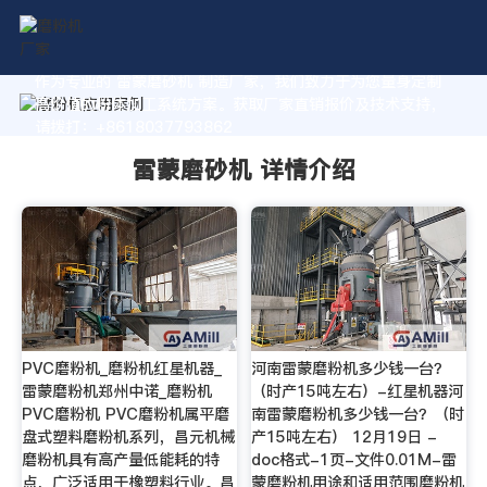
作为专业的 雷蒙磨砂机 制造厂家，我们致力于为您量身定制
高价值的粉体加工系统方案。获取厂家直销报价及技术支持，
请拨打：+8618037793862
雷蒙磨砂机 详情介绍
PVC磨粉机_磨粉机红星机器_
河南雷蒙磨粉机多少钱一台？
雷蒙磨粉机郑州中诺_磨粉机
（时产15吨左右）-红星机器河
PVC磨粉机 PVC磨粉机属平磨
南雷蒙磨粉机多少钱一台？（时
盘式塑料磨粉机系列，昌元机械
产15吨左右） 12月19日 -
磨粉机具有高产量低能耗的特
doc格式-1页-文件0.01M-雷
点，广泛适用于橡塑料行业。昌
蒙磨粉机用途和适用范围磨粉机