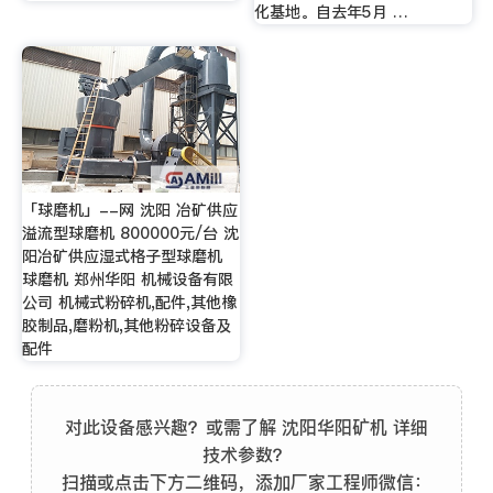
化基地。自去年5月 …
「球磨机」--网 沈阳 冶矿供应
溢流型球磨机 800000元/台 沈
阳冶矿供应湿式格子型球磨机
球磨机 郑州华阳 机械设备有限
公司 机械式粉碎机,配件,其他橡
胶制品,磨粉机,其他粉碎设备及
配件
对此设备感兴趣？或需了解 沈阳华阳矿机 详细
技术参数？
扫描或点击下方二维码，添加厂家工程师微信：