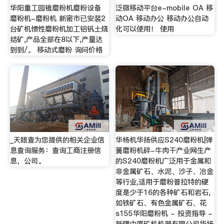
华阳重工园锥磨粉机磨粉设备
泛微移动平台e-mobile OA 移
磨粉机-磨粉机 新密市已安装2
动OA 移动办公 移动办公自动
台矿机惯性磨粉机加工铝钒土烧
化可以使用！ 使用
结矿,产品全部在8以下,产量达
到到/。 移动式磨粉 询问价格
_天眼查为您提供的相关企业信
华杨机华扬供应S240磨粉机|弹
息查询服务：查询工商注册信
簧磨粉机碎-牛肉干产业网生产
息，公司。
的S240磨粉机广泛用于金属和
非金属矿石、水泥、沙子、冶金
等行业,适用于磨粉普拉特的硬
度是少于16的各种矿石和岩石,
如铁矿石、有色金属矿石、花
s155华阳磨粉机 - 投资指导 -