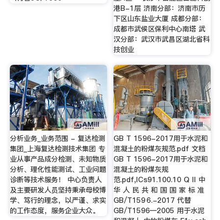
港B-1层 济南分部：济南市历
下区山东盐业大厦 成都分部：
成都市武侯区保利中心南塔 武
汉分部：武汉市武昌区湖北省科
技创业
分析业务_业务范围 - 复达检测
GB T 1596-2017用于水泥和
集团_上海复达检测技术集团 专
混凝土的粉煤灰规范.pdf 文档
业从事产品成分检测、未知物质
GB T 1596-2017用于水泥和
分析、理化性能测试、工业问题
混凝土的粉煤灰规
诊断等技术服务！ 中心负责人
范.pdf,ICs91.100.10 Q ll 中
及主要研发人员坚持秉承母校博
华 人 民 共 和 国 国 家 标 准
学、笃行的理念，以严谨、求实
GB/T159⒍-2017 代替
的工作态度，服务企业大众。
GB/T1596—2005 用于水泥