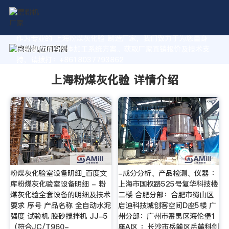
作为专业的 上海粉煤灰化验 制造厂家，我们致力于为您量身
定制高价值的粉体加工系统方案。获取厂家直销报价及技术支
持，请拨打：+8618037793862
上海粉煤灰化验 详情介绍
粉煤灰化验室设备明细_百度文
-成分分析、产品检测、仪器 ：
库粉煤灰化验室设备明细 - 粉
上海市国权路525号复华科技楼
煤灰化验全套设备的明细及技术
二楼 合肥分部：合肥市蜀山区
要求 序号 产品名称 全自动水泥
启迪科技城创客空间D座5楼 广
强度 试验机 胶砂搅拌机 JJ-5
州分部：广州市番禺区海伦堡1
（符合JC/T960-
座A区 ：长沙市岳麓区岳麓科创