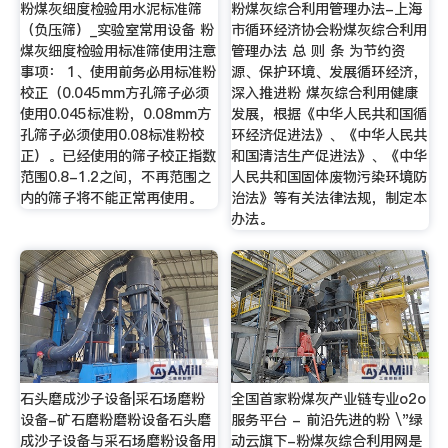
粉煤灰细度检验用水泥标准筛
粉煤灰综合利用管理办法-上海
（负压筛）_实验室常用设备 粉
市循环经济协会粉煤灰综合利用
煤灰细度检验用标准筛使用注意
管理办法 总 则 条 为节约资
事项： 1、使用前务必用标准粉
源、保护环境、发展循环经济，
校正（0.045mm方孔筛子必须
深入推进粉 煤灰综合利用健康
使用0.045标准粉，0.08mm方
发展，根据《中华人民共和国循
孔筛子必须使用0.08标准粉校
环经济促进法》、《中华人民共
正）。已经使用的筛子校正指数
和国清洁生产促进法》、《中华
范围0.8-1.2之间，不再范围之
人民共和国固体废物污染环境防
内的筛子将不能正常再使用。
治法》等有关法律法规，制定本
办法。
石头磨成沙子设备|采石场磨粉
全国首家粉煤灰产业链专业o2o
设备-矿石磨粉磨粉设备石头磨
服务平台 - 前沿先进的粉 \"绿
成沙子设备与采石场磨粉设备用
动云旗下-粉煤灰综合利用网是