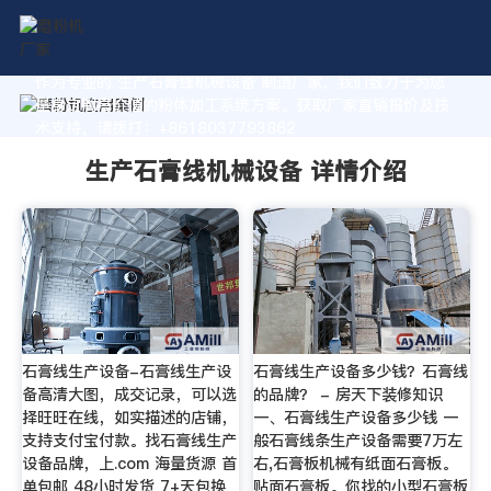
作为专业的 生产石膏线机械设备 制造厂家，我们致力于为您
量身定制高价值的粉体加工系统方案。获取厂家直销报价及技
术支持，请拨打：+8618037793862
生产石膏线机械设备 详情介绍
石膏线生产设备-石膏线生产设
石膏线生产设备多少钱？石膏线
备高清大图，成交记录，可以选
的品牌？ - 房天下装修知识
择旺旺在线，如实描述的店铺，
一、石膏线生产设备多少钱 一
支持支付宝付款。找石膏线生产
般石膏线条生产设备需要7万左
设备品牌，上.com 海量货源 首
右,石膏板机械有纸面石膏板。
单包邮 48小时发货 7+天包换
贴面石膏板。你找的小型石膏板