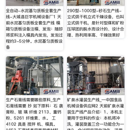
全自动-水泥基匀质板全套生产
290型-1000型-砂石生产线-
线-大城县巨宇机械设备厂1 天
立式烘干机立式干燥设备，也叫
前水泥基匀质板全套生产线 模
立式烘干机，是针对型煤和矿粉
箱匀质板设备注模、发泡：随即
压球团的脱水而设计的、设计合
将浆料注入模具内发泡，发泡过
理、热利用率高、干燥效果好
程约3-5分钟。水泥基匀质板设
备
生产石膏线需要哪些原料_生产
矿泉水灌装生产线_—中国食品
石膏线需要 抄 如下原料：石 袭
机械设备供应网2 天前矿泉水灌
膏粉、玻 璃 纤维 2113、重钙
装生产线产品介绍：1、本机主
粉、5261 纤维素、水。 工
要用于饮料的作业：本机将冲
4102 具是 搅拌 机、模具。
洗，灌装旋盖三合一功能合为一