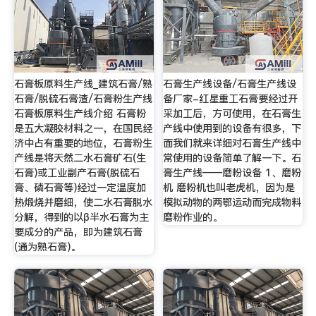
石膏板原料生产线_建筑石膏/熟
石膏生产线设备/石膏生产线设
石膏/脱硫石膏渣/石膏粉生产线
备厂家-红星重工石膏要经过开
石膏板原料生产线介绍 石膏粉
采加工后，方可使用，在石膏生
是五大凝胶材料之一，在国民经
产线中使用到的设备有很多，下
济中占有重要的地位，石膏粉生
面我们就来详细对石膏生产线中
产线是将天然二水石膏矿石(生
常使用的设备简单了解一下。石
石膏)或工业副产石膏(脱硫石
膏生产线——磨粉设备 1、磨粉
膏、磷石膏等)经过一定温度加
机 磨粉机也叫老虎机，因为是
热煅烧并磨细，使二水石膏脱水
模拟动物的两鄂运动而完成物料
分解，得到的以β半水石膏为主
磨粉作业的。
要成分的产品，即为建筑石膏
(通为熟石膏)。