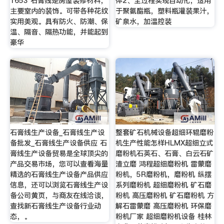
1653 石膏线是房屋装修材料，
体2、全过程实现自动化，适用
主要室内的装饰。可带各种花纹
于聚氨酯瓶，塑料瓶灌装果汁，
实用美观。具有防火、防潮、保
矿泉水，加温控装
温、隔音、隔热功能，并能起到
豪华
石膏线生产设备_石膏线生产设
整套矿石机械设备超细环辊磨粉
备批发_石膏线生产设备供应 石
机生产性能怎样HLMX超细立式
膏线生产设备贸易是全球顶尖的
磨粉机石英石、石膏、白云石矿
产品交易市场，您可以查看海量
渣立磨 鸿程超细磨粉机 雷蒙磨
精选的石膏线生产设备产品供应
粉机，5R磨粉机，磨粉机 纵摆
信息，还可以浏览石膏线生产设
系列磨粉机 超细磨粉机 矿石磨
备公司黄页，与商友在线洽谈，
粉机 高压磨粉机 矿石磨粉机 方
查找新石膏线生产设备行业动
解石雷蒙磨 高压磨粉机 环保磨
态，。
粉机厂家 超细磨粉机设备 桂林