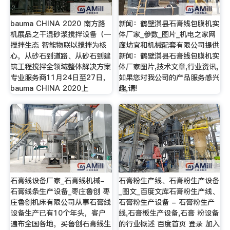
bauma CHINA 2020 南方路
新闻：鹤壁淇县石膏线包膜机实
机展品之干混砂浆搅拌设备（一
体厂家_参数_图片_机电之家网
搅拌生态 智能物联以搅拌为核
廊坊宜和机械配套有限公司提供
心，从砂石到道路、从砂石到建
新闻：鹤壁淇县石膏线包膜机实
筑工程搅拌全领域整体解决方案
体厂家图片,技术文章,行业资讯,
专业服务商11月24日至27日，
如果您对我公司的产品服务感兴
bauma CHINA 2020上
趣,请!
石膏线设备厂家_石膏线机械-
石膏粉生产线、石膏粉生产设备
石膏线条生产设备_枣庄鲁创 枣
_图文_百度文库石膏粉生产线、
庄鲁创机床有限公司从事石膏线
石膏粉生产设备 - 石膏粉生产
设备生产已有10个年头，客户
线,石膏板生产设备,石膏 粉设备
遍布全国各地，买鲁创石膏线生
的行业概述 百度首页 登录 加入