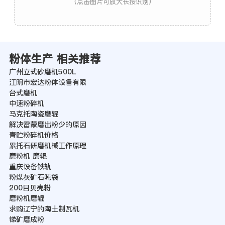
(点击图片可放大长按识别)
粉体生产 相关推荐
广州立式砂磨机500L
江阴市宏达粉体设备有限
台式磨机
中速粉碎机
马克托陶瓷磨辊
解决雷蒙磨出粉少的原因
青贮粉碎机价格
累托石研磨机械工作原理
磨粉机 磨辊
重庆设备铁轨
粉煤灰矿石吨袋
200目贝壳粉
磨粉机磨辊
求购辽宁的陶土制瓦机
锑矿磨成粉