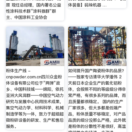
原 现任总经理，国内著名公益
体装备】码垛机器 …
性涂料技术群“涂料狼群”群
主、中国涂料工业协会
粉体生产线 -
如何提升国产陶瓷粉体的品质？
cnpowder.com.cn四川众金粉
——独家专访清华大学潘伟 2
体设备有限公司位于“两弹”故
天前日本企业生产的氧化铝粉
乡、中国科技城——绵阳，依托
体，会按照不同的等级细分得非
亚洲大风洞群——中国空气动力
常严格，有很多系列的品牌，而
研究与发展中心民用技术成果，
且质量都很稳定。 国内的生产
集空气动力学、材料科学、机械
厂家很多，但大多都是低端产
制造学等为一体，致力于超细超
品，粉体质量不够稳定，对产品
微粉碎设备的研发、生产和售后
品质的细分没那么严格，此外就
服务。
是粉体的分散性不是很好，高温