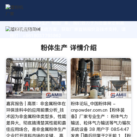
作为专业的 粉体生产 制造厂家，我们致力于为您量身定制高
价值的粉体加工系统方案。获取厂家直销报价及技术支持，请
拨打：+8618037793862
粉体生产 详情介绍
嘉宾报告 | 高原：非金属粉体在
粉体论坛_中国粉体网 -
环保涂料中的应用前景分析_技
cnpowder.com.cn【粉体装
术因为非金属粉体类型多，性能
备】厂家专业生产 ：粉体气力
差异大，彻底搞清楚其性能和最
输送、粒体气力输送等气力输灰
佳应用场合，是非金属粉体生产
系统设备 38 用户于 08:54:47
企业打开涂料市场的关键。 高
发表 []最后回复于2天前 1 【粉