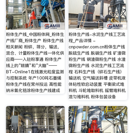
粉体生产线_中国粉体网_粉体生
粉体生产线-水泥生产线工艺流
产线厂商_粉体生产 粉体生产线
程_产品详情 -
相关新闻 粉碎，筛分，输送，
cnpowder.com.cn粉体生产线
混合、计量粉体生产线一体化供
脱硫生产线 脱硝生产线 矿渣微
应商——入驻粉享通 粉体生产
粉生产线 钢渣微粉生产线 水渣
线上的“眼睛”和“大脑”——
微粉生产线 水泥生产线工艺流
BT-Online1在线激光粒度监测
程 石料生产线（碎石生产线）
与控制系统 年产100吨石墨烯
输送机 空气输送斜槽 皮带机液
粉体生产线在常州投运 高性能
体粘性软启动装置 平衡梁式堆
纳米氧化锆涂粉体生产线建成
料机 斗轮堆取料机 摇臂堆料机
混匀堆料机 粉体包装设备