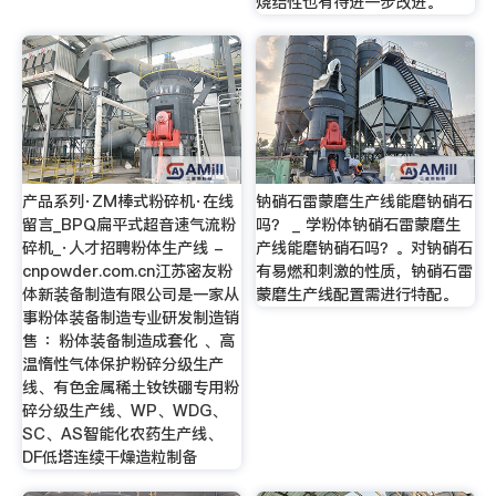
烧结性也有待进一步改进。
产品系列·ZM棒式粉碎机·在线
钠硝石雷蒙磨生产线能磨钠硝石
留言_BPQ扁平式超音速气流粉
吗？ _ 学粉体钠硝石雷蒙磨生
碎机_·人才招聘粉体生产线 -
产线能磨钠硝石吗？。对钠硝石
cnpowder.com.cn江苏密友粉
有易燃和刺激的性质，钠硝石雷
体新装备制造有限公司是一家从
蒙磨生产线配置需进行特配。
事粉体装备制造专业研发制造销
售 ：粉体装备制造成套化 、高
温惰性气体保护粉碎分级生产
线、有色金属稀土钕铁硼专用粉
碎分级生产线、WP、WDG、
SC、AS智能化农药生产线、
DF低塔连续干燥造粒制备