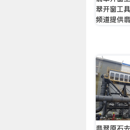
翠开窗工
频道提供
翡翠原石