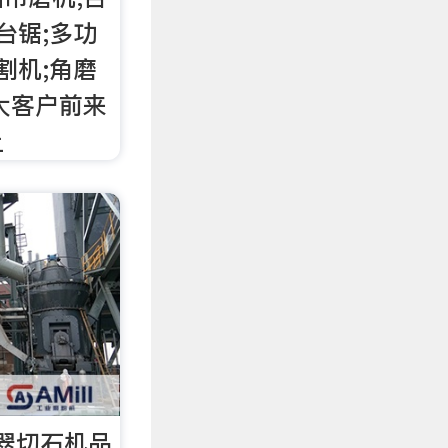
台锯;多功
割机;角磨
大客户前来
上
翠切石机品