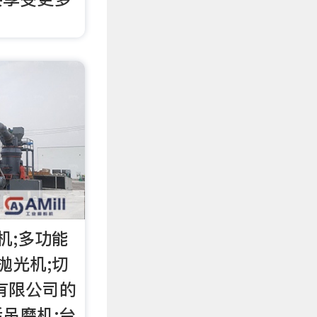
机;多功能
抛光机;切
有限公司的
吊磨机;台