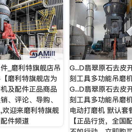
件_磨利特旗舰店吊
G..D翡翠原石去皮
件【磨利特旗舰店为
刻工具多功能吊磨
磨机及配件正品商品
G..D翡翠原石去皮
促销、评论、导购、
刻工具多功能吊磨
,欢迎来磨利特旗舰
电动打磨机 默认套
及配件频道
【正品行货，全国
不如行动，立即购