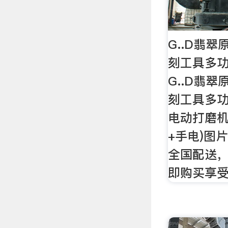
G..D翡
刻工具多
G..D翡
刻工具多
电动打磨机
+手电)图
全国配送
即购买享