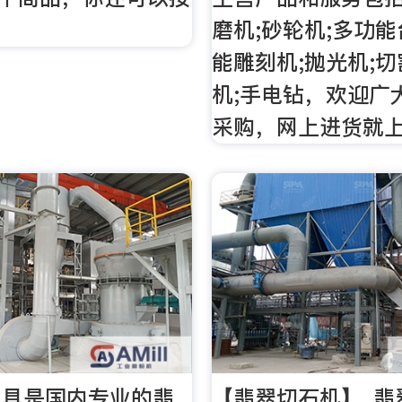
磨机;砂轮机;多功能
能雕刻机;抛光机;切
机;手电钻，欢迎广
采购，网上进货就
工具是国内专业的翡
【翡翠切石机】_翡