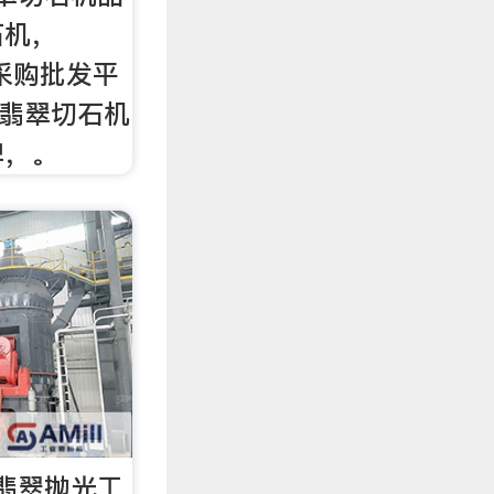
石机，
先采购批发平
条翡翠切石机
牌，。
翡翠抛光工