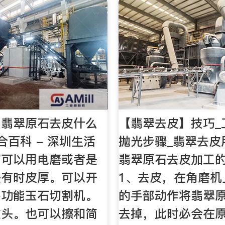
」翡翠原石去皮什么
【翡翠去皮】技巧_
合百科 - 深圳生活
抛光步骤_翡翠去皮
窗可以用电磨或者是
翡翠原石去皮加工
是有时皮厚。可以开
1、去皮，在角磨机
多功能玉石切割机。
的手部动作将翡翠
软头。也可以擦和简
去掉，此时必会在