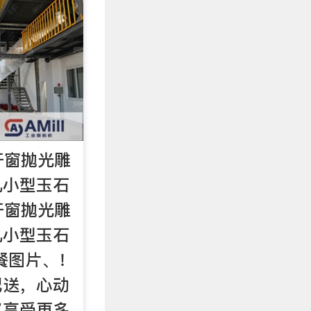
开窗抛光雕
机小型玉石
开窗抛光雕
机小型玉石
餐图片、！
配送，心动
买享受更多