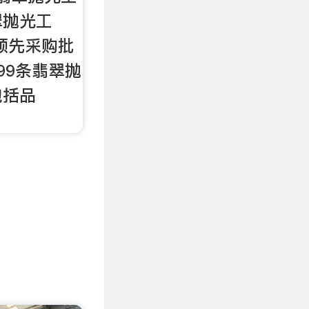
翠抛光工
球领先采购批
99条翡翠抛
包括品