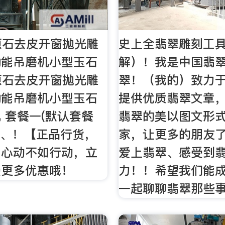
翠原石去皮开窗抛光雕
史上全翡翠雕刻工
功能吊磨机小型玉石
解）！我是中国翡
翠原石去皮开窗抛光雕
翠！（我的）致力
功能吊磨机小型玉石
提供优质翡翠文章
 套餐一(默认套餐
翡翠的美以图文形
片、！【正品行货，
家，让更多的朋友
，心动不如行动，立
爱上翡翠、感受到
受更多优惠哦！
力！！希望我们能
一起聊聊翡翠那些