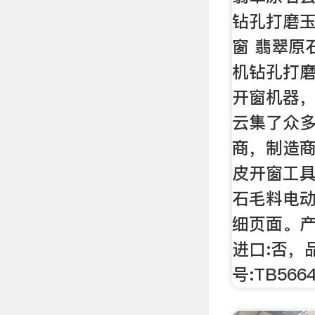
钻孔打磨
窗 翡翠原
机钻孔打
开窗机器，
云集了众
商，制造
皮开窗工
石毛料电
细页面。产
进口:否，
号:TB566