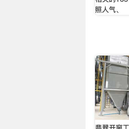
照人气、
翡翠开窗