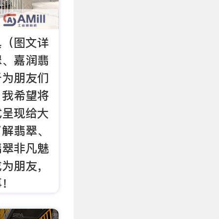
具（图文详
翠、嘉润翡
于为朋友们
，我希望将
式呈现给大
了解翡翠、
翡翠非凡魅
成为朋友，
事！