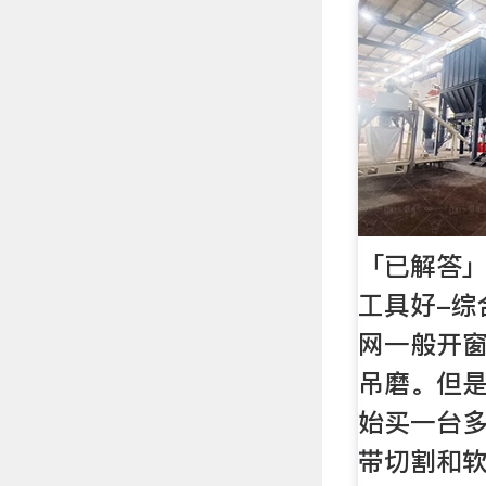
「已解答
工具好-综
网一般开
吊磨。但
始买一台
带切割和