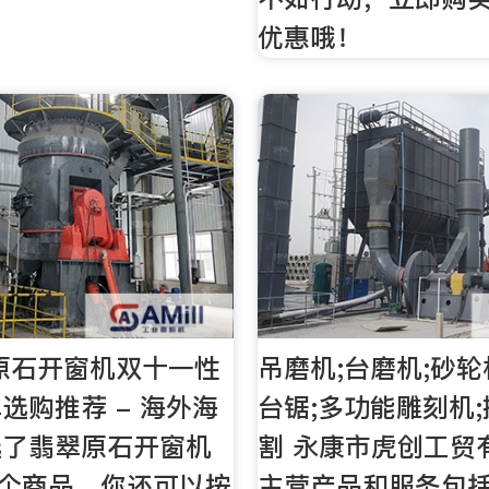
优惠哦！
翠原石开窗机双十一性
吊磨机;台磨机;砂轮
选购推荐 - 海外海
台锯;多功能雕刻机;
选了翡翠原石开窗机
割 永康市虎创工贸
5个商品，你还可以按
主营产品和服务包括