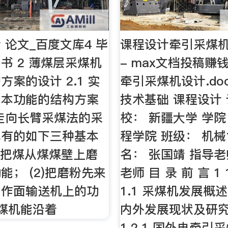
 论文_百度文库4 毕
课程设计牵引采煤机设
书 2 薄煤层采煤机
- max文档投稿赚
方案的设计 2.1 实
牵引采煤机设计.do
基本功能的结构方案
技术基础 课程设计 
走向长臂采煤法的采
校： 新疆大学 学院
具有的如下三种基本
程学院 班级： 机械1
) 把煤从煤煤壁上磨
名： 张国靖 指导
能； (2)把磨粉先来
老师 目 录 前 言 1 
工作面输送机上的功
1.1 采煤机发展概述 2
采煤机能沿着
内外发展现状及研究
1.2.1 国外电牵