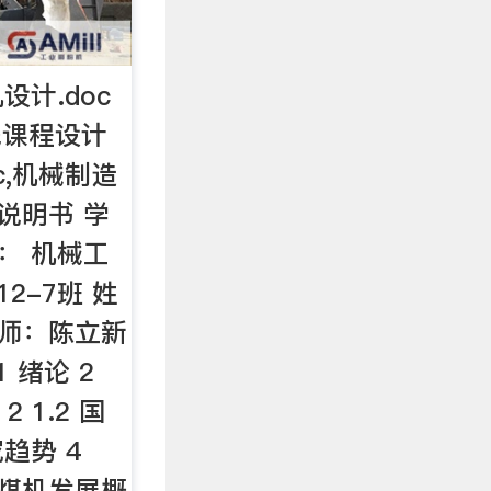
计.doc
钱课程设计
c,机械制造
说明书 学
： 机械工
2-7班 姓
老师：陈立新
1 绪论 2
 1.2 国
趋势 4
引采煤机发展概