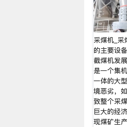
采煤机_采
的主要设
截煤机发
是一个集
一体的大
境恶劣，
致整个采
巨大的经
现煤矿生