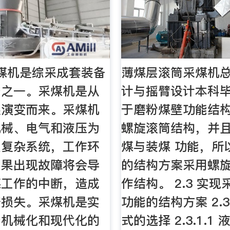
煤机是综采成套装备
薄煤层滚筒采煤机
备之一。采煤机是从
计与摇臂设计本科毕
展演变而来。采煤机
于磨粉煤壁功能结
机械、电气和液压为
螺旋滚筒结构，并
型复杂系统，工作环
煤与装煤 功能，所
如果出现故障将会导
的结构方案采用螺
煤工作的中断，造成
作结构。 2.3 实
济损失。采煤机是实
功能的结构方案 2.3
产机械化和现代化的
式的选择 2.3.1.1