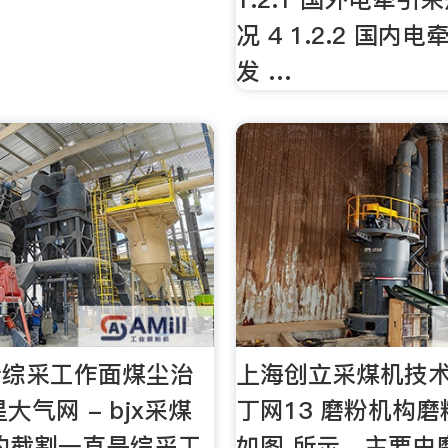
况 4 1.2.2 国内
发 …
析综采工作面煤尘治
上海创立采煤机技术
星大气网 - bjx采煤
丁网13 磨粉机构
的截割一直是综采工
如图 所示，主要由