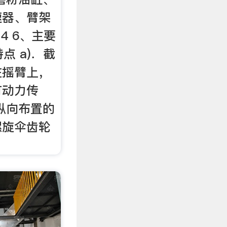
速器、臂架
4 6、主要
特点 a)．截
在摇臂上，
有动力传
纵向布置的
螺旋伞齿轮
。