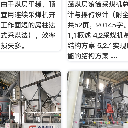
国由于煤层平缓，顶
薄煤层滚筒采煤机
适宜用连续采煤机开
计与摇臂设计（附
用工作面短的房柱法
共52页，20145字
柱式采煤法），效率
1,1概述 4,2采煤
炭损失多。
结构方案 5,2.1实
能的结构方案 …