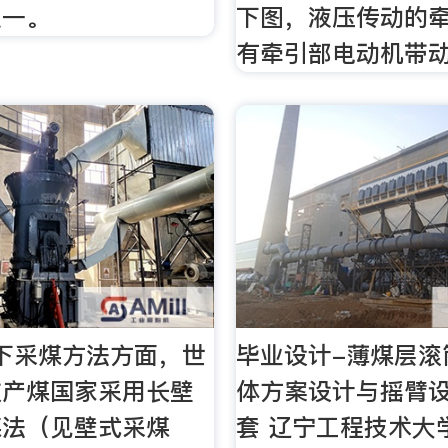
之一。
下图，液压传动的
有牵引部电动机带
下采煤方法方面，世
毕业设计-薄煤层滚
数产煤国家采用长壁
体方案设计与摇臂
煤法（见壁式采煤
套 辽宁工程技术大