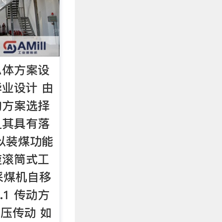
总体方案设
业设计 由
构方案选择
且其具有落
以装煤功能
旋滚筒式工
现采煤机自移
.1 传动方
 液压传动 如