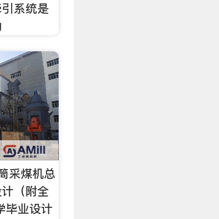
牵引系统是
动
筒采煤机总
设计（附全
学毕业设计