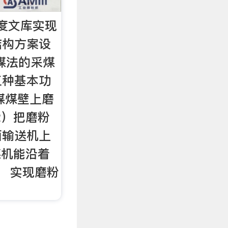
度文库实现
结构方案设
煤法的采煤
三种基本功
从煤煤壁上磨
2）把磨粉
面输送机上
煤机能沿着
； 实现磨粉