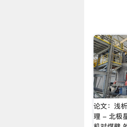
论文：浅
理 - 北极
机对煤壁 