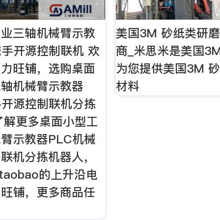
工业三轴机械臂示教
美国3M 砂纸类研
械手开源控制联机 欢
商_米思米是美国3
实力旺铺，选购桌面
为您提供美国3M 
三轴机械臂示教器
材料
手开源控制联机分拣
了解更多桌面小型工
臂示教器PLC机械
制联机分拣机器人，
utaobao的上升沿电
力旺铺，更多商品任