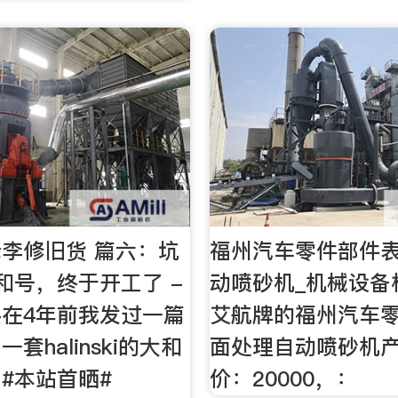
李修旧货 篇六：坑
福州汽车零件部件
和号，终于开工了 -
动喷砂机_机械设备
在4年前我发过一篇
艾航牌的福州汽车
套halinski的大和
面处理自动喷砂机
#本站首晒#
价：20000，：