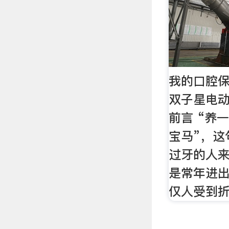
我的口腔保健
双子星电
前言 “养
宝马”，这
过牙的人
是常年进
仅人受到