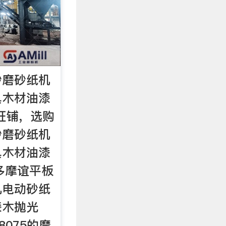
砂磨砂纸机
具木材油漆
旺铺，选购
砂磨砂纸机
具木材油漆
多摩谊平板
机电动砂纸
漆木抛光
8075的摩