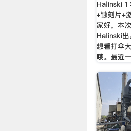
Halinsk
+蚀刻片+
家好，本
Halins
想看打伞
哦。最近