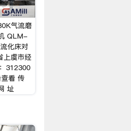
80K气流磨
 QLM-
微型流化床对
省上虞市经
312300
击查看 传
 网 址