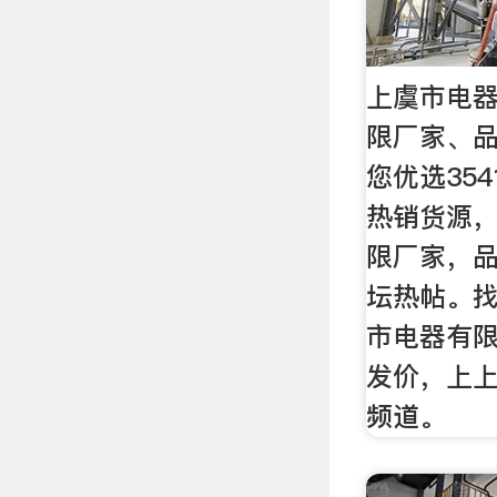
上虞市电器
限厂家、品
您优选35
热销货源
限厂家，
坛热帖。
市电器有
发价，上
频道。