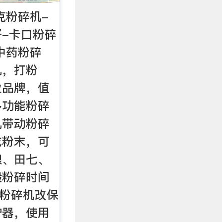
克粉碎机-
-卡口粉碎
中药粉碎
机，打粉
业品牌，值
多功能粉碎
机带动粉碎
成粉末，可
粮、田七、
般粉碎时间
款粉碎机改保
护器，使用