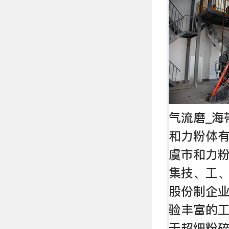
气流磨_海
和力粉体
虞市和力
集技、工
股份制企
验丰富的
于超细粉