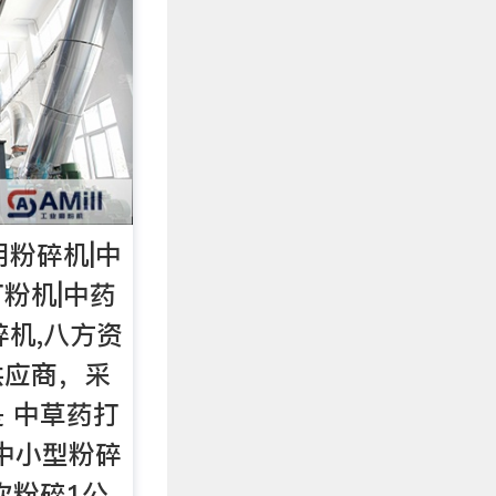
用粉碎机|中
粉机|中药
碎机,八方资
供应商，采
 中草药打
|中小型粉碎
次粉碎1公