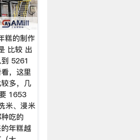
磨年糕的制作
 比较 出
到 5261
看看，这里
法比较多，几
 1653
.洗米、浸米
那种吃的
来的年糕越
缸（大