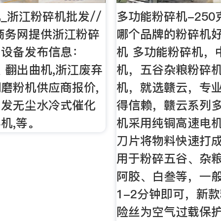
_浙江粉碎机批发//
多功能粉碎机-250
商务网提供浙江粉碎
哪个品牌的粉碎机好
用设备发布信息：
机 多功能粉碎机，
型 翻出曲机,浙江废弃
机，五谷杂粮粉碎
磨粉机供应商报价,
机，就选赣云，专
批发无尘水冷式催化
得信赖，赣云系列
机,等。
机采用纯铜高速电
刀片将物料快速打
用于粉碎五谷、杂
阿胶、白叁等，一
1-2分钟即可，新
险丝为空气过载保