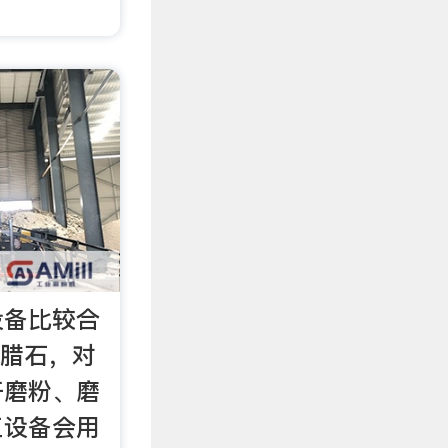
设备比较合
叶腊石，对
开磨粉、磨
工设备会用