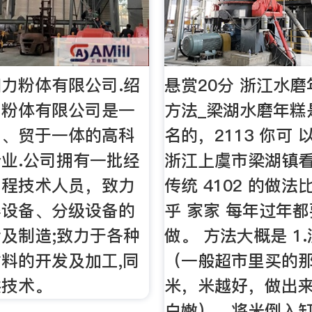
力粉体有限公司.绍
悬赏20分 浙江水
力粉体有限公司是一
方法_梁湖水磨年糕是
工、贸于一体的高科
名的，2113 你可 以
业.公司拥有一批经
浙江上虞市梁湖镇
工程技术人员，致力
传统 4102 的做
碎设备、分级设备的
乎 家家 每年过年都要
及制造;致力于各种
做。 方法大概是 1
料的开发及加工,同
（一般超市里买的
供技术。
米，米越好，做出
白嫩），将米倒入