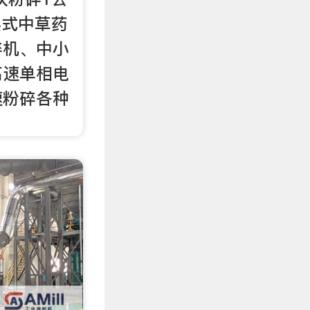
摇摆式中草药
碎机、中小
高速单相电
速粉碎各种