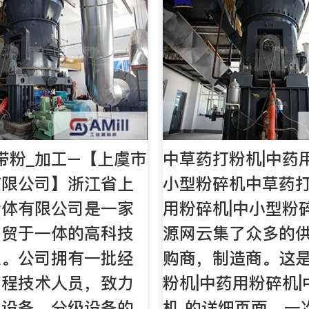
带粉_加工–【上虞市
中草药打粉机|中药
有限公司】浙江省上
小型粉碎机中草药打
粉体有限公司是一家
用粉碎机|中小型粉
、贸于一体的高科技
源网云集了众多的
业。公司拥有一批经
购商，制造商。这是
工程技术人员，致力
粉机|中药用粉碎机
碎设备、分级设备的
机 的详细页面。一