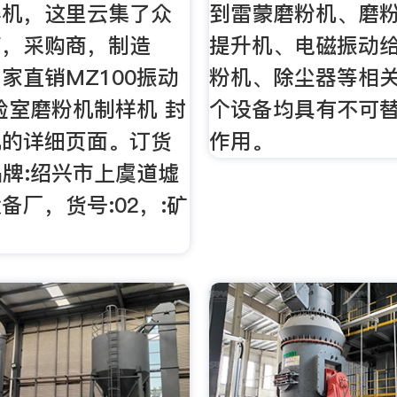
碎机，这里云集了众
到雷蒙磨粉机、磨
商，采购商，制造
提升机、电磁振动
家直销MZ100振动
粉机、除尘器等相
验室磨粉机制样机 封
个设备均具有不可
机的详细页面。订货
作用。
，品牌:绍兴市上虞道墟
备厂，货号:02，:矿