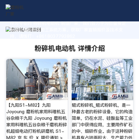
作为专业的 粉碎机电动机 制造厂家，我们致力于为您量身定
制高价值的粉体加工系统方案。获取厂家直销报价及技术支
持，请拨打：+8618037793862
粉碎机电动机 详情介绍
【九阳S1-M82】九阳
辊式粉碎机_辊式粉碎机，是一
Joyoung 磨粉机家用料理机五
种最古老的粉碎设备，它的构造
谷杂粮干九阳 Joyoung 磨粉机
简单，仍在水泥、硅酸盐等工业
家用料理机五谷杂粮干磨机粉碎
部门中获得应用，主要用作矿石
机超细电动打粉机研磨机 S1-
的中、细碎作业。由于这种粉碎
M82 京 东 价 ￥ 降价通知 >
机具有占地面积大、生产能力低