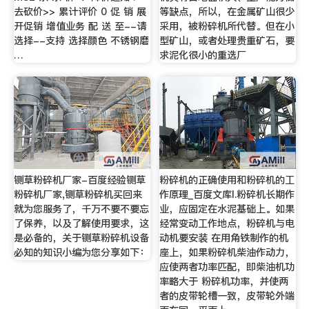
去砍价>> 累计评价 0 促 销 展
等缺点，所以，在金属矿山很少
开促销 增值业务 配 送 至--请
采用，被粉碎机所代替。但在小
选择--支持 选择颜色 不锈钢磨
型矿山，或者处理贵重矿石，要
…
求泥化很小的重选厂
铡草粉碎机厂家-百度经验铡草
粉碎机的正确使用和粉碎机的工
粉碎机厂家,铡草粉碎机买回来
作原理_百度文库l.粉碎机长期作
就为您服务了，千万不要不要忘
业，应固定在水泥基础上。如果
了保养，以及了解使用要求，这
经常变动工作地点，粉碎机与电
是必备的，关于铡草粉碎机设备
动机要安装 在用角铁制作的机
必知的知识小编为您分享如下：
座上，如果粉碎机柴油作动力，
应使两者功率匹配，即柴油机功
率略大于 粉碎机功率，并使两
者的皮带轮槽一致，皮带轮外端