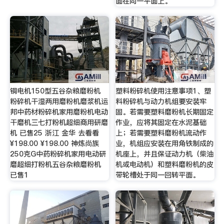
面在同一平面上。
铜电机150型五谷杂粮磨粉机
塑料粉碎机使用注意事项1、塑
粉碎机干湿两用磨粉机磨浆机运
料粉碎机与动力机组要安装牢
邦中药材粉碎机家用磨粉机电动
固。若需要塑料磨粉机长期固定
干磨机三七打粉机超细商用研磨
作业，应将其固定在水泥基础
机 已售25 浙江 金华 去看看
上；若需要塑料磨粉机流动作
¥198.00 ¥198.00 神炼尚族
业，机组应安装在用角铁制成的
250克G中药粉碎机家用电动研
机座上，并且保证动力机（柴油
磨超细打粉机五谷杂粮磨粉机
机或电动机）和塑料磨粉机的皮
已售1
带轮槽处于同一回转平面。