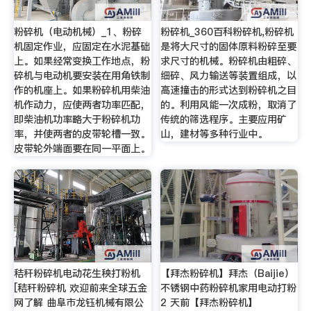
粉碎机（电动机械）_1、粉碎
粉碎机_360百科粉碎机,粉碎机
机固定作业，应固定在水泥基础
是将大尺寸的固体原料粉碎至要
上。如果经常变换工作地点，粉
求尺寸的机械。粉碎机由粗碎、
碎机与电动机要安装在用角铁制
细碎、风力输送等装置组成，以
作的机座上。如果粉碎机用柴油
高速撞击的形式达到粉碎机之目
机作动力，应使两者功率匹配，
的。利用风能一次成粉，取消了
即柴油机功率略大于粉碎机功
传统的筛选程序。主要应用矿
率，并使两者的皮带轮槽一致。
山，建材等多种行业中。
皮带轮外端面要在同一平面上。
秸秆粉碎机电动花生秧打粉机
【拜杰粉碎机】拜杰（Baijie）
[秸秆粉碎机 欢迎前来全球五金
不锈钢中药粉碎机家用电动打粉
网了解 曲阜市龙钰机械有限公
2 天前【拜杰粉碎机】