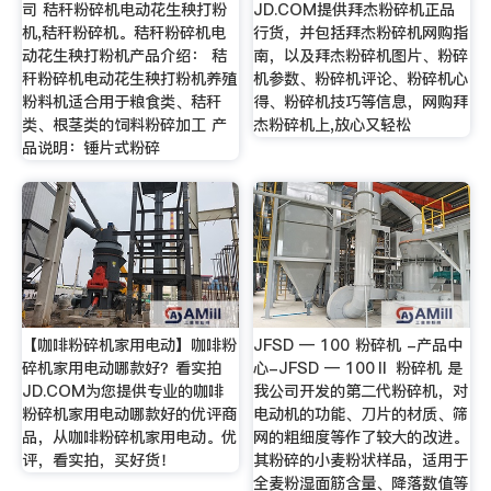
司 秸秆粉碎机电动花生秧打粉
JD.COM提供拜杰粉碎机正品
机,秸秆粉碎机。秸秆粉碎机电
行货，并包括拜杰粉碎机网购指
动花生秧打粉机产品介绍： 秸
南，以及拜杰粉碎机图片、粉碎
秆粉碎机电动花生秧打粉机养殖
机参数、粉碎机评论、粉碎机心
粉料机适合用于粮食类、秸秆
得、粉碎机技巧等信息，网购拜
类、根茎类的饲料粉碎加工 产
杰粉碎机上,放心又轻松
品说明：锤片式粉碎
【咖啡粉碎机家用电动】咖啡粉
JFSD — 100 粉碎机 -产品中
碎机家用电动哪款好？看实拍
心-JFSD — 100Ⅱ 粉碎机 是
JD.COM为您提供专业的咖啡
我公司开发的第二代粉碎机，对
粉碎机家用电动哪款好的优评商
电动机的功能、刀片的材质、筛
品，从咖啡粉碎机家用电动。优
网的粗细度等作了较大的改进。
评，看实拍，买好货！
其粉碎的小麦粉状样品，适用于
全麦粉湿面筋含量、降落数值等