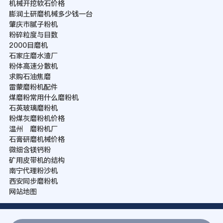
机械开挖软石价格
膨润土研磨机械多少钱一台
肇庆市腻子粉机
粉碎粒度与目数
2000目磨机
石家庄磨水渣厂
粉体高速分散机
求购石油焦磨
雷蒙磨粉机配件
煤磨粉常用什么磨粉机
石英玻璃磨粉机
粉煤灰磨粉机价格
温州 磨粉机厂
石膏研磨机械价格
微细含镁钙粉
矿用皮带机的结构
南宁代理粉沙机
西安同步磨粉机
网站地图