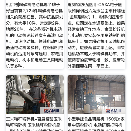
机价格|粉碎机电动机哪个牌子
雕刻的防伪应用·CAXA电子图
好当前有2,724件粉碎机电动机
版如何调出六角法兰面细杆螺栓
相关的商品在售，其中按品牌划
·金属磨粉机_1、粉碎机固定作
分，有大手10件、常定牌2件、
业，应固定在水泥基础上。如果
地臣20件。 在这些粉碎机电动
经常变换工作地点，金属粉碎机
机的电动机运转速度有高速电动
与电动机要安装在用角铁制作的
机、调速电动机、恒速电动机和
机座上。如果粉碎机用柴油机作
低速电动机等多种，在粉碎机电
动力，应使两者功率匹配，即柴
动机的适用对象有通用、家电用
油机功率略大于粉碎机功率，并
电动机、树木和电动工具用电动
使两者的皮带轮槽一致。皮带轮
机等多种。
外端面要在同一平面上。
玉米秸秆粉碎机-百度经验玉米
小型手提食品研磨机 150克g家
秸秆粉碎机,玉米秸秆粉碎机是
用中药粉碎机 电动研磨打粉机