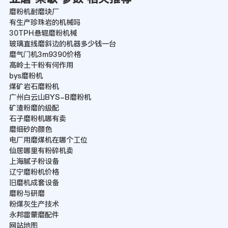
磨粉机耐磨块厂
有生产珍珠岩的机械吗
30TPH悬辊磨粉机械
玻璃直线磨斜边的机器多少钱一台
磨气门机3m9390价格
高岭土干粉有何作用
bys磨粉机
煤矿岩石磨粉机
广州白云山BYS-B磨粉机
矿渣粉磨的级配
石子磨粉机哪有卖
磨细砂的颜色
电厂用磨煤机在哪个工位
仙居哪里有粉碎机卖
上海腻子粉设备
辽宁磨粉机价格
旧磨机成套设备
磨粉与研磨
粉煤灰生产技术
永邦雷蒙磨配件
网站地图