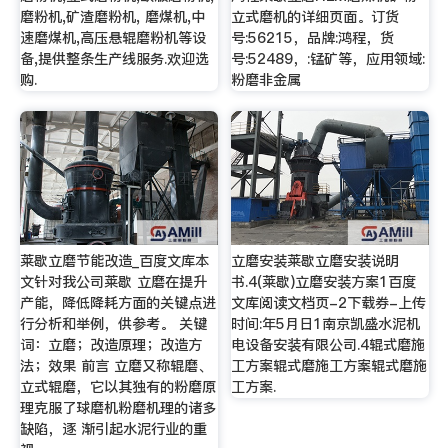
磨粉机,矿渣磨粉机, 磨煤机,中
立式磨机的详细页面。订货
速磨煤机,高压悬辊磨粉机等设
号:56215，品牌:鸿程，货
备,提供整条生产线服务.欢迎选
号:52489，:锰矿等，应用领域:
购.
粉磨非金属
莱歇立磨节能改造_百度文库本
立磨安装莱歇立磨安装说明
文针对我公司莱歇 立磨在提升
书.4(莱歇)立磨安装方案1百度
产能，降低降耗方面的关键点进
文库阅读文档页-2下载券-上传
行分析和举例，供参考。 关键
时间:年5月日1南京凯盛水泥机
词：立磨；改造原理；改造方
电设备安装有限公司.4辊式磨施
法；效果 前言 立磨又称辊磨、
工方案辊式磨施工方案辊式磨施
立式辊磨，它以其独有的粉磨原
工方案.
理克服了球磨机粉磨机理的诸多
缺陷，逐 渐引起水泥行业的重