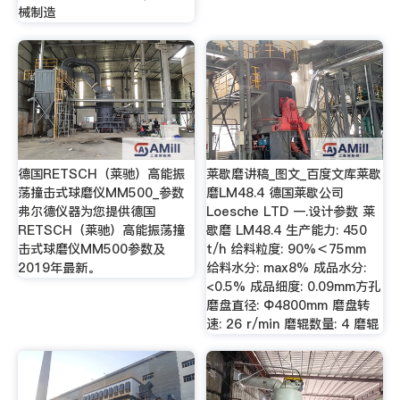
械制造
德国RETSCH（莱驰）高能振
莱歇磨讲稿_图文_百度文库莱歇
荡撞击式球磨仪MM500_参数
磨LM48.4 德国莱歇公司
弗尔德仪器为您提供德国
Loesche LTD 一.设计参数 莱
RETSCH（莱驰）高能振荡撞
歇磨 LM48.4 生产能力: 450
击式球磨仪MM500参数及
t/h 给料粒度: 90%＜75mm
2019年最新。
给料水分: max8% 成品水分:
<0.5% 成品细度: 0.09mm方孔
磨盘直径: Φ4800mm 磨盘转
速: 26 r/min 磨辊数量: 4 磨辊