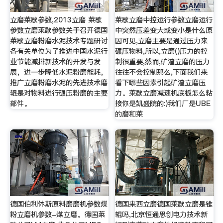
立磨莱歇参数,2013立磨 莱歇
莱歇立磨中控运行参数立磨运行
参数立磨莱歇参数关于召开德国
中突然压差变大或变小是什么原
莱歇立磨粉磨水泥技术专题研讨
因可见,立磨主要是通过压力来
各有关单位为了推进中国水泥行
碾压物料,所以,立磨()压力的控
业节能减排新技术的开发与发
制很重要,然而,矿渣立磨的压力
展，进一步降低水泥粉磨能耗，
往往不会控制那么,下面我们来
推广立磨粉磨水泥的先进技术磨
看下哪些因素引起矿渣立磨压
辊是对物料进行碾压粉磨的主要
力。莱歇立磨减速机底板怎么粘
部件。
接你是凯盛院的:)我们厂是UBE
的磨和莱
德国伯利休斯原料磨磨机参数煤
德国来西立磨德国莱歇立磨是锥
粉立磨机参数-煤立磨。德国莱
辊吗,北京恒通思创电力技术新