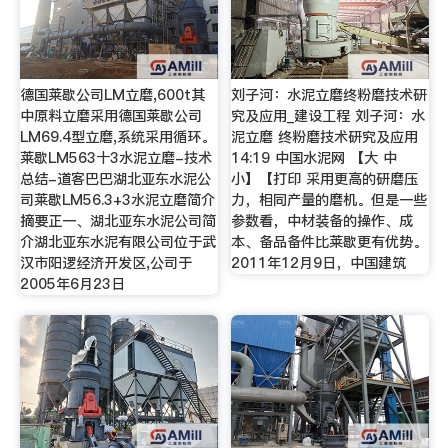
德国莱歇公司LM立磨,600t其
刘子河：水泥立磨终粉磨技术研
中原料立磨采用德国莱歇公司
究及应用_建设工程 刘子河：水
LM69.4型立磨,系统采用循环。
泥立磨 终粉磨技术研究及应用
莱歇LM563十3水泥立磨-技术
14:19 中国水泥网 【大 中
总结-道客巴巴湖北亚东水泥公
小】【打印 采用更高的研磨压
司莱歇LM56.3+3水泥立磨简介
力，相同产量的磨机。但是一些
摘要正一、湖北亚东水泥公司简
参数看，中材装备的操作、成
介湖北亚东水泥有限公司位于武
本、备品备件比莱歇更有优势。
汉市阳逻经济开发区,公司于
2011年12月9日，中国建筑
2005年6月23日