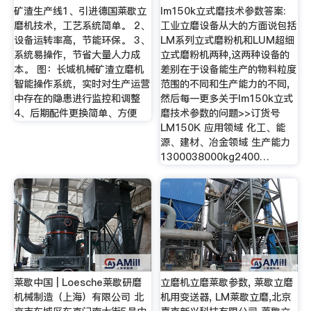
矿渣生产线1、引进德国莱歇立
lm150k立式磨技术参数答案:
磨机技术，工艺系统简单。 2、
工业立磨设备从大的方面说包括
设备运转率高，节能环保。 3、
LM系列立式磨粉机和LUM超细
系统易操作，节省大量人力成
立式磨粉机两种,这两种设备的
本。 图：长城机械矿渣立磨机
差别在于设备能生产的物料粒度
智能操作系统，实时对生产运营
范围的不同和生产能力的不同,
中存在的隐患进行监控和调整
然后每一更多关于lm150k立式
4、后期配件更换简单、方便
磨技术参数的问题>>订货号
LM150K 应用领域 化工、能
源、建材、冶金领域 生产能力
1300038000kg2400…
莱歇中国 | Loesche莱歇研磨
立磨机立磨莱歇参数, 莱歇立磨
机械制造（上海）有限公司 北
机用变送器, LM莱歇立磨,北京