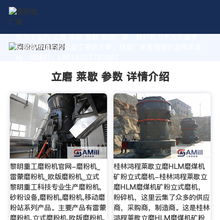
作为专业的 立磨 莱歇 参数 制造厂家，我们致力于为您量身
定制高价值的粉体加工系统方案。获取厂家直销报价及技术支
持，请拨打：+8618037793862
立磨 莱歇 参数 详情介绍
黎明重工磨粉机官网-磨粉机_
桂林鸿程莱歇立磨HLM磨煤机
雷蒙磨粉机_欧版磨粉机_立式
矿粉立式磨机-桂林鸿程莱歇立
黎明重工科技专业生产磨粉机,
磨HLM磨煤机矿粉立式磨机，
砂粉设备,磨粉机,磨粉机,移动磨
粉碎机，这里云集了众多的供应
粉站系列产品。主要产品有雷蒙
商，采购商，制造商。这是桂林
磨粉机,立式磨粉机,欧版磨粉机,
鸿程莱歇立磨HLM磨煤机矿粉