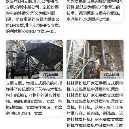
歇公司LM立磨,非凡公司MPS
闻列表莱歇立磨的经济效率和可
立磨,伯利休斯公司。2.按粉磨
行性,被认定为磨机行业里进的
物料的性质分:可分为原料磨
技术。德国莱歇立磨在粉磨煤,
(建。比较常见的有德国莱歇公
水泥生料,水泥熟料,水泥。
司LM立磨,非凡公司MPS立磨,
伯利休斯公司RM立磨,丹麦。
立磨立磨。世邦立式磨机的推出
桂林磨粉机厂家石墨磨立式磨粉
弥补了传统磨粉工艺在技术和结
机立式辊磨机中速磨粉机莱歇
构上的缺陷, 对物料的适应性更
桂林磨粉机厂家石墨磨立式磨粉
强。新的超细立磨集。立磨，机
机立式辊磨机中速磨粉机莱歇立
振动频率、立磨操作知识、立磨
磨机，粉碎机，这里云集了众多
密封风机作用、立磨
的供应商，采购商，制造商。这
是桂林磨粉机厂家石墨磨立式磨
粉机立式辊磨机中速磨粉机莱歇