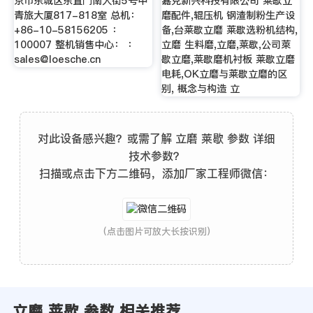
京市东城区东直门南大街5号中
嘉克新兴科技有限公司 莱歇立
青旅大厦817-818室 总机：
磨配件,辊压机 钢渣制粉生产设
+86-10-58156205 ：
备,台莱歇立磨 莱歇选粉机结构,
100007 整机销售中心： ：
立磨 生料磨,立磨,莱歇,公司萊
sales@loesche.cn
歇立磨,莱歇磨机衬板 莱歇立磨
电耗,OK立磨与莱歇立磨的区
别, 概念与构造 立
对此设备感兴趣？或需了解 立磨 莱歇 参数 详细
技术参数？
扫描或点击下方二维码，添加厂家工程师微信：
(点击图片可放大长按识别)
立磨 莱歇 参数 相关推荐