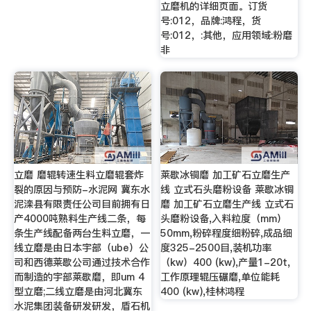
立磨机的详细页面。订货
号:012，品牌:鸿程，货
号:012，:其他，应用领域:粉磨
非
立磨 磨辊转速生料立磨辊套炸
莱歇冰铜磨 加工矿石立磨生产
裂的原因与预防-水泥网 冀东水
线 立式石头磨粉设备 莱歇冰铜
泥滦县有限责任公司目前拥有日
磨 加工矿石立磨生产线 立式石
产4000吨熟料生产线二条，每
头磨粉设备,入料粒度（mm）
条生产线配备两台生料立磨，一
50mm,粉碎程度细粉碎,成品细
线立磨是由日本宇部（ube）公
度325-2500目,装机功率
司和西德莱歇公司通过技术合作
（kw）400 (kw),产量1-20t,
而制造的宇部莱歇磨，即um 4
工作原理辊压碾磨,单位能耗
型立磨;二线立磨是由河北冀东
400 (kw),桂林鸿程
水泥集团装备研发研发，盾石机