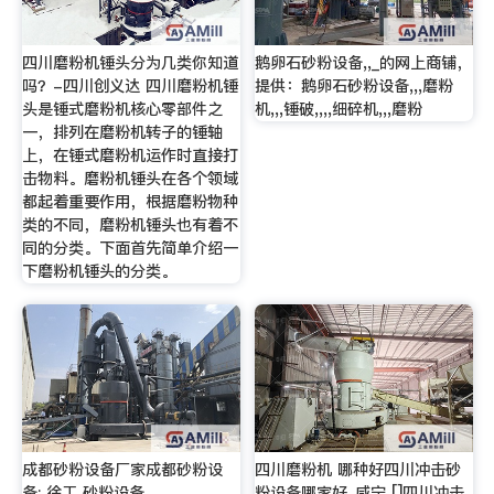
四川磨粉机锤头分为几类你知道
鹅卵石砂粉设备,,_的网上商铺，
吗？-四川创义达 四川磨粉机锤
提供：鹅卵石砂粉设备,,,磨粉
头是锤式磨粉机核心零部件之
机,,,锤破,,,,细碎机,,,磨粉
一，排列在磨粉机转子的锤轴
上，在锤式磨粉机运作时直接打
击物料。磨粉机锤头在各个领域
都起着重要作用，根据磨粉物种
类的不同，磨粉机锤头也有着不
同的分类。下面首先简单介绍一
下磨粉机锤头的分类。
成都砂粉设备厂家成都砂粉设
四川磨粉机 哪种好四川冲击砂
备: 徐工 砂粉设备
粉设备哪家好_咸宁 []四川冲击