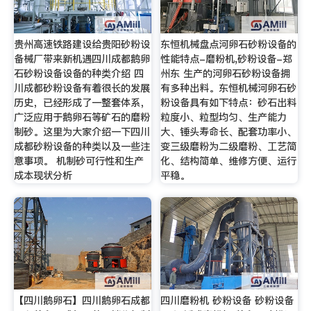
贵州高速铁路建设给贵阳砂粉设
东恒机械盘点河卵石砂粉设备的
备械厂带来新机遇四川成都鹅卵
性能特点-磨粉机,砂粉设备-郑
石砂粉设备设备的种类介绍 四
州东 生产的河卵石砂粉设备拥
川成都砂粉设备有着很长的发展
有多种出料。东恒机械河卵石砂
历史，已经形成了一整套体系，
粉设备具有如下特点：砂石出料
广泛应用于鹅卵石等矿石的磨粉
粒度小、粒型均匀、生产能力
制砂。这里为大家介绍一下四川
大、锤头寿命长、配套功率小、
成都砂粉设备的种类以及一些注
变三级磨粉为二级磨粉、工艺简
意事项。 机制砂可行性和生产
化、结构简单、维修方便、运行
成本现状分析
平稳。
【四川鹅卵石】四川鹅卵石成都
四川磨粉机 砂粉设备 砂粉设备