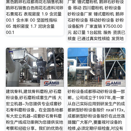
黑色鹅卵石成都雨花石销售机制
厂家 锤式磨粉机 鹅卵石砂粉设
鹅卵石销售白色雨花石虑料河卵
备 移动 四川磨粉机 砂粉设备
石景观石 表观密度 1.9 含泥量
砂粉设备厂家 锤式磨粉机 鹅卵
00.1 含水率 00 坚固性指标
石砂粉设备 移动砂粉设备 砂粉
65 堆积密度 1.7 泥块含量
设备配件 厂家直销 ¥7500.00
00.1
元 起订量 1台起批 服务 资质已
核查 已通过真实性核验 发货地
建筑骨料,建筑骨料磨粉,砂石磨
砂粉设备成都移动砂粉设备—邯
粉设备,砂石磨粉成套生产线 大
郸。公司成立于1997年,是一家
宏立机器-为您提供专业成套砂
从自己实际应用到研发生产的成
石骨料磨粉设备。在全国各地都
都新型砂粉设备报价 nxaI1f3x,
有大宏立机器-成套砂石骨料磨
成都新型砂粉设备报价在此世晟
粉生产线成功案例为您提供实地
提醒广大客户,要重视对设备的
考察和经验分享。我们的优势在
检修,必须定期仔细检查,对没有