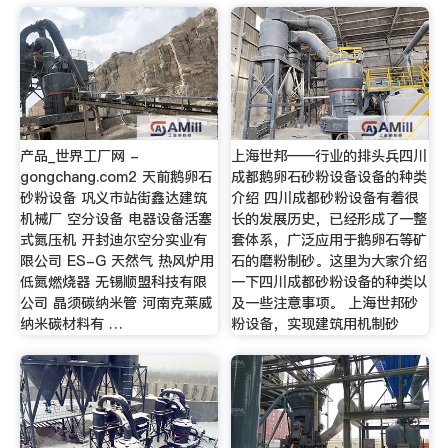
产品_世界工厂网 -
上海世邦——行业的排头兵四川
gongchang.com2 天前鹅卵石
成都鹅卵石砂粉设备设备的种类
砂粉设备 巩义市站街鑫达建筑
介绍 四川成都砂粉设备有着很
机械厂 空分设备 电器设备活塞
长的发展历史，已经形成了一整
式氮压机 开封迪尔空分实业有
套体系，广泛应用于鹅卵石等矿
限公司 ES-G 天然气 热风炉用
石的磨粉制砂。这里为大家介绍
低氮燃烧器 无锡顺盟科技有限
一下四川成都砂粉设备的种类以
公司 晶须碳纳米管 河南克莱威
及一些注意事项。 上海世邦砂
纳米碳材料有 …
粉设备，实现建筑用机制砂