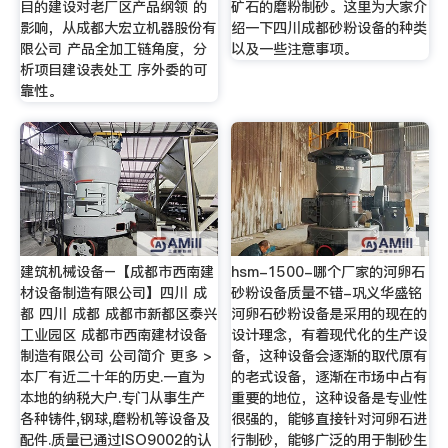
目的建设对老厂区产品纲领 的
矿石的磨粉制砂。这里为大家介
影响，从成都大宏立机器股份有
绍一下四川成都砂粉设备的种类
限公司 产品全加工链角度，分
以及一些注意事项。
析项目建设表处工 序外委的可
靠性。
建筑机械设备–【成都市西南建
hsm-1500-哪个厂家的河卵石
材设备制造有限公司】四川 成
砂粉设备质量不错-巩义华盛铭
都 四川 成都 成都市新都区泰兴
河卵石砂粉设备是采用的现在的
工业园区 成都市西南建材设备
设计理念，有着现代化的生产设
制造有限公司 公司简介 更多 >
备，这种设备会逐渐的取代原有
本厂有近二十年的历史.一直为
的老式设备，逐渐在市场中占有
本地的纳税大户.专门从事生产
重要的地位，这种设备是专业性
各种铸件,钢球,磨粉机等设备及
很强的，能够直接针对河卵石进
配件.质量已通过ISO9002的认
行制砂，能够广泛的用于制砂生