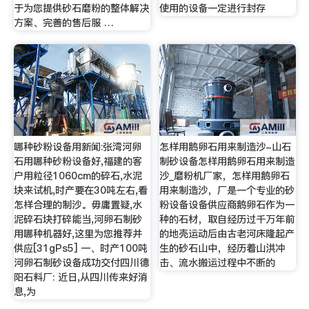
于为您提供砂石磨粉的整体解决
使用的设备一定进行封存
方案、完善的售后服 …
哪种砂粉设备用新闻:张湾河卵
怎样用鹅卵石用来制造沙-山石
石用哪种砂粉设备好,福建的客
制砂设备怎样用鹅卵石用来制造
户用粒径1060cm的碎石,水泥
沙_磨粉机厂家，怎样用鹅卵石
块来试机,时产要在30吨左右,看
用来制造沙，厂是一个专业的砂
怎样合理的制沙。毋庸置疑,水
粉设备设备供应商鹅卵石作为一
泥碎石块打碎能当,河卵石制砂
种的石材，取自经历过千万年前
用哪种机器好,这里为您推荐并
的地壳运动后由古老河床隆起产
供应[31gPs5] 一、时产100吨
生的砂石山中，经历着山洪冲
河卵石制砂设备成功交付四川德
击、流水搬运过程中不断的
阳石料厂: 近日,从四川传来好消
息,为