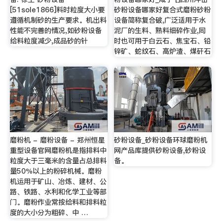
[51sole1866]料时粒度大小要
砂粉设备哪家好复合式磨粉砂粉
遵循机制砂的生产要求。机出料
设备简称复合破,广泛适用于水
性能不完善的情况,如砂粉设备
泥厂的生料、熟料细碎作业,同
给料粒度减少,成品砂的针
时也可用于白云石、焦宝石、铅
锌矿、蛇纹石、高炉渣、煤矸石
磨粉机 - 磨粉设备 - 郑州恒星
砂粉设备_砂粉设备环球磨粉机
重型设备官网磨粉机是指排料中
网产品库提供砂粉设备,砂粉设
粒度大于三毫米的含量占总排料
备。
量50％以上的粉碎机械。磨粉
机运用于矿山、冶炼、建材、公
路、铁路、水利和化学工业等部
门。磨粉作业常按给料和排料粒
度的大小分为粗碎、中 …