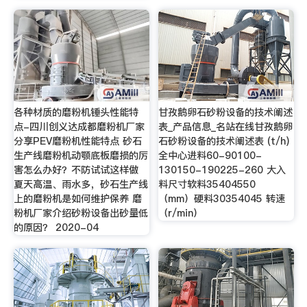
各种材质的磨粉机锤头性能特
甘孜鹅卵石砂粉设备的技术阐述
点-四川创义达成都磨粉机厂家
表_产品信息_名站在线甘孜鹅卵
分享PEV磨粉机性能特点 砂石
石砂粉设备的技术阐述表 (t/h)
生产线磨粉机动颚底板磨损的厉
全中心进料60-90100-
害怎么办好？不防试试这样做
130150-190225-260 大入
夏天高温、雨水多，砂石生产线
料尺寸软料35404550
上的磨粉机是如何维护保养 磨
（mm）硬料30354045 转速
粉机厂家介绍砂粉设备出砂量低
（r/min）
的原因？ 2020-04