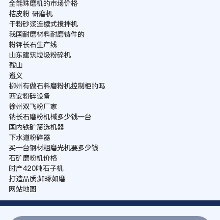
全能珠磨机的市场价格
桔皮粉 研磨机
干粉砂浆连续式搅拌机
我国耐磨材料耐磨铸件的
粉钾长石生产线
山东建筑垃圾粉碎机
鞍山
遵义
柳州有做石料磨粉机控制柜的吗
西安粉碎设备
徐州双飞粉厂家
钠长石磨粉机械多少钱一台
国内铁矿筛选机器
下水道粉碎器
买一台钢材粗磨光机要多少钱
石矿磨粉机价格
时产420吨石子机
打造品质;如琢如磨
网站地图