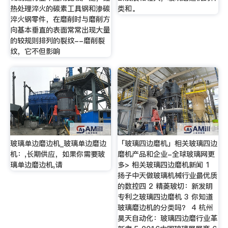
热处理淬火的碳素工具钢和渗碳
类和。
淬火钢零件，在磨削时与磨削方
向基本垂直的表面常常出现大量
的较规则排列的裂纹--磨削裂
纹，它不但影响
玻璃单边磨边机_玻璃单边磨边
「玻璃四边磨机」相关玻璃四边
机：,长期供应，如果你需要玻
磨机产品和企业-全球玻璃网更
璃单边磨边机,请
多> 相关玻璃四边磨机新闻 1
扬子中天做玻璃机械行业最优质
的数控四 2 精菱玻切：新发明
专利之玻璃四边磨机 3 你知道
玻璃磨边机的分类吗？ 4 杭州
昊天自动化：玻璃四边磨行业革