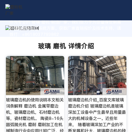
作为专业的 玻璃 磨机 制造厂家，我们致力于为您量身定制高
价值的粉体加工系统方案。获取厂家直销报价及技术支持，请
拨打：+8618037793862
玻璃 磨机 详情介绍
玻璃磨边机的使用说明本文相关
玻璃磨边机介绍_百度文库玻璃
词条解释 磨边机 金属带磨边
磨边机介绍 玻璃磨边机是玻璃
机，玻璃磨边机，石材磨边机
深加工设备中产生最早且用量最
等，瓷材磨边机。 陶瓷8-16头
大的机械设备之一。近些年
圆弧抛光机 磨削 磨削加工在机
来， 随着玻璃深加工产业的不
械制造行业中应用比较广泛，经
断发展和壮大，玻璃磨边机的种