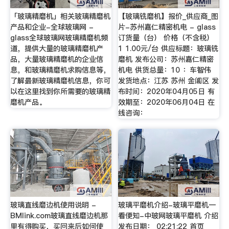
「玻璃精磨机」相关玻璃精磨机
【玻璃铣磨机】报价_供应商_图
产品和企业-全球玻璃网 -
片-苏州嘉仁精密机电 - glass
glass全球玻璃网玻璃精磨机频
订货量（台） 价格（不含税）
道，提供大量的玻璃精磨机产
1 1.00元/台 供应标题：玻璃铣
品，大量玻璃精磨机的企业信
磨机 发布公司：苏州嘉仁精密
息，和玻璃精磨机求购信息等，
机电 供货总量：10 ：车智伟
了解最新玻璃精磨机信息，你可
发货地点：江苏 苏州 金阊区 发
以在这里找到你所需要的玻璃精
布时间：2020年04月05日 有
磨机产品。
效期至：2020年06月04日 在
线咨询：
玻璃直线磨边机使用说明 -
玻璃平磨机介绍-玻璃平磨机一
BMlink.com玻璃直线磨边机那
看便知-中玻网玻璃平磨机 介绍
里有得购买，买回来后如何使
发布日期： 02:21:22 首页