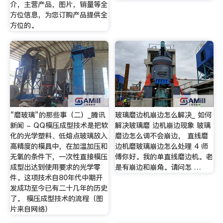
介，主营产品，图片，销量等全
方位信息，为您订购产品提供全
方位的。
“磨玻璃”的那些事（二）_腾讯
玻璃磨边机崩边怎么解决_ 如何
新闻 - QQ模压成型技术是把软
解决玻璃磨 边机崩边现象 玻璃
化的光学塑料、低熔点玻璃放入
磨边怎么调不会崩边， 直线磨
高精度的模具中，在加温加压和
边机磨玻璃崩边怎么处理 4 师
无氧的条件下，一次性直接模压
傅你好。我的单直线磨边机。老
成型出达到使用要求的光学零
是有崩边和崩角。请问怎 …
件。这项技术自80年代中期开
发成功至今已有二十几年的历史
了。 模压成型技术的流程（图
片来自网络）