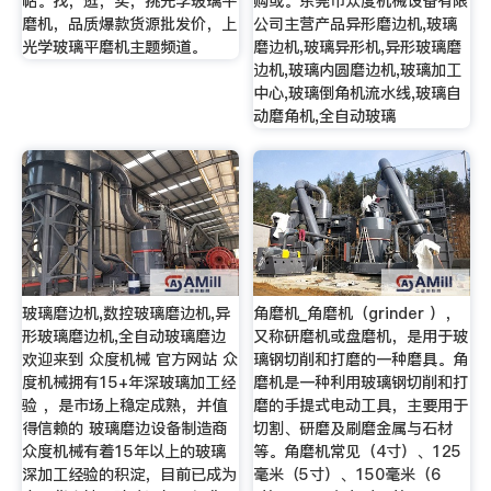
帖。找，逛，买，挑光学玻璃平
购或。东莞市众度机械设备有限
磨机，品质爆款货源批发价，上
公司主营产品异形磨边机,玻璃
光学玻璃平磨机主题频道。
磨边机,玻璃异形机,异形玻璃磨
边机,玻璃内圆磨边机,玻璃加工
中心,玻璃倒角机流水线,玻璃自
动磨角机,全自动玻璃
玻璃磨边机,数控玻璃磨边机,异
角磨机_角磨机（grinder ），
形玻璃磨边机,全自动玻璃磨边
又称研磨机或盘磨机，是用于玻
欢迎来到 众度机械 官方网站 众
璃钢切削和打磨的一种磨具。角
度机械拥有15+年深玻璃加工经
磨机是一种利用玻璃钢切削和打
验 ，是市场上稳定成熟，并值
磨的手提式电动工具，主要用于
得信赖的 玻璃磨边设备制造商
切割、研磨及刷磨金属与石材
众度机械有着15年以上的玻璃
等。角磨机常见（4寸）、125
深加工经验的积淀，目前已成为
毫米（5寸）、150毫米（6