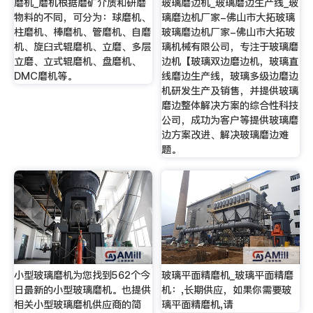
磨机_磨机根据磨矿介质和研磨
玻璃磨边机_玻璃磨边生产线_玻
物料的不同，可分为：球磨机、
璃磨边机厂家-佛山市大拓玻璃
柱磨机、棒磨机、管磨机、自磨
玻璃磨边机厂家-佛山市大拓玻
机、旋臼式辊磨机、立磨、多层
璃机械有限公司，专注于玻璃磨
立磨、立式辊磨机、盘磨机、
边机【玻璃双边磨边机，玻璃直
DMC磨机等。
线磨边生产线，玻璃多级边磨边
机研发生产及销售，并提供玻璃
磨边整体解决方案的综合性科技
公司，成功为客户等提供玻璃磨
边方案改进、解决玻璃磨边难
题。
小型玻璃磨机为您找到562个今
玻璃平面精磨机_玻璃平面精磨
日最新的小型玻璃磨机。也提供
机：,长期供应，如果你需要玻
相关小型玻璃磨机供应商的简
璃平面精磨机,请