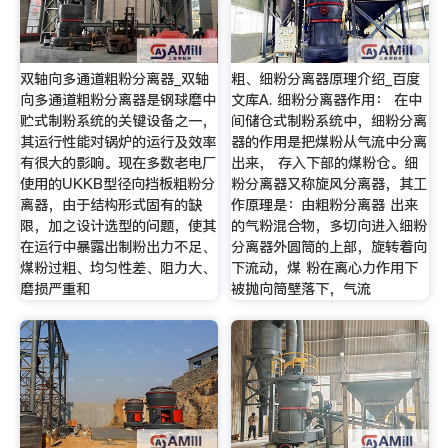
双轴向多通道粗粉分离器_双轴
粗、细粉分离器原理介绍_百度
向多通道粗粉分离器是钢球磨中
文库A. 细粉分离器作用： 在中
贮式制粉系统的关键设备之一，
间储仓式制粉系统中，细粉分离
其运行性能对锅炉的运行及效率
器的作用是把煤粉从气流中分离
有很大的影响。现在多数老电厂
出来， 存入下部的煤粉仓。细
使用的UKKB型径向挡板粗粉分
粉分离器又称旋风分离器，其工
离器，由于结构形式固有的缺
作原理是：由粗粉分离器 出来
限，加之设计选型的问题，使其
的气粉混合物，多切向进入细粉
在运行中暴露出制粉出力不足、
分离器外圆筒的上部，旋转着向
煤粉过粗、均匀性差、阻力大、
下流动，煤 粉在离心力作用下
磨损严重和
被抛向筒壁落下，气流