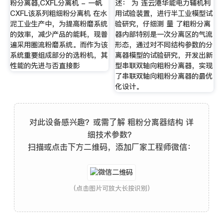
粉分离器,CXFL分离机 - 一帆
述： 为 连云港华能电力辅机利
CXFL该系列粗细粉分离机 在水
用试验装置，进行半工业模型试
泥工业生产中，为提高粉磨系统
验研究，仔细测 量 了粗粉分离
的效率，减少产品的能耗，现普
器内部特别是一次分离区的气流
遍采用圈流粉磨系统。而作为该
形态，通过对不同结构参数的分
系统重要组成部分的选粉机，其
离器模型的试验研究，开发出新
性能的先进与否直接影
型串联双轴向粗粉分离器，实现
了串联双轴向粗粉分离器的最优
化设计。
对此设备感兴趣？或需了解 粗粉分离器结构 详
细技术参数？
扫描或点击下方二维码，添加厂家工程师微信：
(点击图片可放大长按识别)