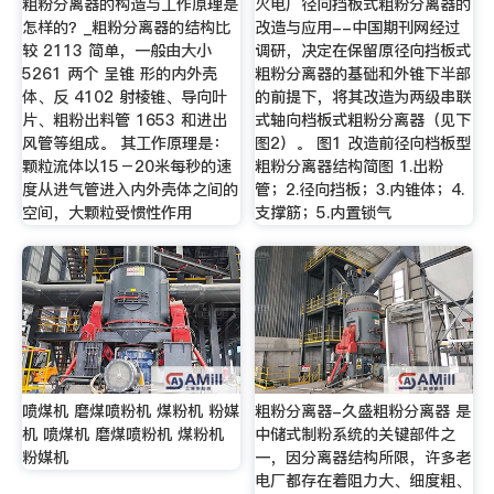
粗粉分离器的构造与工作原理是
火电厂径向挡板式粗粉分离器的
怎样的？_粗粉分离器的结构比
改造与应用--中国期刊网经过
较 2113 简单，一般由大小
调研，决定在保留原径向挡板式
5261 两个 呈锥 形的内外壳
粗粉分离器的基础和外锥下半部
体、反 4102 射棱锥、导向叶
的前提下，将其改造为两级串联
片、粗粉出料管 1653 和进出
式轴向档板式粗粉分离器（见下
风管等组成。 其工作原理是：
图2）。 图1 改造前径向档板型
颗粒流体以15－20米每秒的速
粗粉分离器结构简图 1.出粉
度从进气管进入内外壳体之间的
管；2.径向挡板；3.内锥体；4.
空间，大颗粒受惯性作用
支撑筋；5.内置锁气
喷煤机 磨煤喷粉机 煤粉机 粉媒
粗粉分离器-久盛粗粉分离器 是
机 喷煤机 磨煤喷粉机 煤粉机
中储式制粉系统的关键部件之
粉媒机
一，因分离器结构所限，许多老
电厂都存在着阻力大、细度粗、