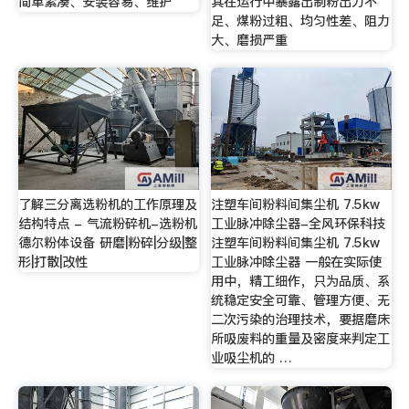
简单紧凑、安装容易、维护
其在运行中暴露出制粉出力不
足、煤粉过粗、均匀性差、阻力
大、磨损严重
了解三分离选粉机的工作原理及
注塑车间粉料间集尘机 7.5kw
结构特点 - 气流粉碎机-选粉机
工业脉冲除尘器-全风环保科技
德尔粉体设备 研磨|粉碎|分级|整
注塑车间粉料间集尘机 7.5kw
形|打散|改性
工业脉冲除尘器 一般在实际使
用中，精工细作，只为品质、系
统稳定安全可靠、管理方便、无
二次污染的治理技术，要据磨床
所吸废料的重量及密度来判定工
业吸尘机的 …