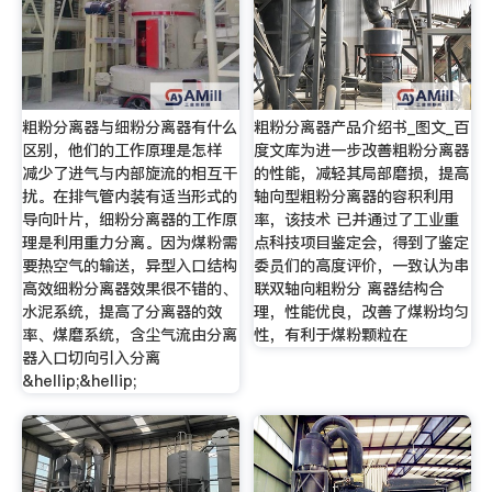
粗粉分离器与细粉分离器有什么
粗粉分离器产品介绍书_图文_百
区别，他们的工作原理是怎样
度文库为进一步改善粗粉分离器
减少了进气与内部旋流的相互干
的性能，减轻其局部磨损，提高
扰。在排气管内装有适当形式的
轴向型粗粉分离器的容积利用
导向叶片，细粉分离器的工作原
率，该技术 已并通过了工业重
理是利用重力分离。因为煤粉需
点科技项目鉴定会，得到了鉴定
要热空气的输送，异型入口结构
委员们的高度评价，一致认为串
高效细粉分离器效果很不错的、
联双轴向粗粉分 离器结构合
水泥系统，提高了分离器的效
理，性能优良，改善了煤粉均匀
率、煤磨系统，含尘气流由分离
性，有利于煤粉颗粒在
器入口切向引入分离
&hellip;&hellip;