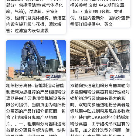
部分：包括清洁室(或气体净化
相关参考 文献 中文期刊文章
箱，气箱)，过滤箱。分室阁
（5-7 查新项目名称、关键
板，检修门及壳体结构。清洁室
词，除国内查新外，国内外查新
内设有提升阀与花板，喷吹短
需要详细提供中、英文
管；过滤室内设有滤袋
粗细粉分离器-智能制造网智能
双轴向多通道粗粉分离器双轴向
制造网为您推荐的产品粗细粉分
多通道粗粉分离器其运行性能对
离器是由连云港邦德机械设备有
锅炉的运行及效率有很大的影
限公司提供，当前页面为粗细粉
响。双轴向多通道粗粉分离器是
分离器的产品详细介绍页面，包
钢球磨中贮式制粉系现在多数老
含了粗细粉分离器产品的图
电厂使用的UKKB型径向挡板粗
片、。一、粗细粉分离器用途高
粉分离器，由于结构形式固有的
效粗粉分离具有经济实用、结构
缺限，加之设计选型的问题，使