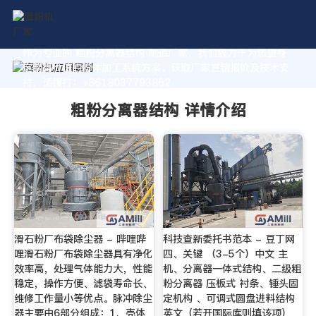
作为专业的 粗粉分离器结构 制造厂家，我们致力于为您量身
定制高价值的粉体加工系统方案。获取厂家直销报价及技术支
持，请拨打：+8618037793862
粗粉分离器结构 详情介绍
滑石粉厂布袋除尘器 - 哔哩哔
科技查新委托书范本 - 豆丁网
哩滑石粉厂布袋除尘器具有净化
四、关键 （3-5个）中文 主
效率高，处理气体能力大，性能
机、分离器一体式结构、二级粗
稳定，操作方便、滤袋寿命长、
粉分离器 压板式 衬条、锤头固
维修工作量小等优点。脉冲除尘
定机构 、可调式圆盘进料结构
器主要由6部分组成：1、壳体
英文（若开国际库则填该项）