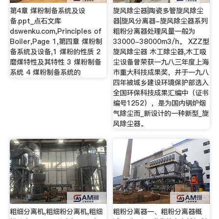
第4章 煤粉制备系统及设
旋风除尘器|陶瓷多管旋风除尘
备.ppt_点石文库
器|旋风分离器-旋风除尘器系列
dswenku.com,Principles of
粗粉分离器处理风量一般为
Boiler,Page 1,第四章 煤粉制
33000-38000m3/h。 XZZ型
备系统及设备,1 煤粉的性质 2
旋风除尘器 木工除尘器,木工吸
磨煤特性及其特性 3 煤粉制备
尘设备曾荣获一九八三年度上海
系统 4 煤粉制备系统的
市重大科技成果奖，并于一九八
四年被城乡建设环境保护部选入
全国环保科技成果汇编中（证书
编号1252），是为国内锅炉烟
气除尘而_新设计的一种新型_旋
风除尘器。
粗细分离机,粗细粉分离机,粗细
粗粉分离器一、粗粉分离器概