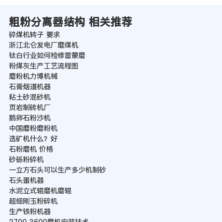
粗粉分离器结构 相关推荐
碎煤机转子 要求
浙江北仑发电厂磨煤机
钛白行业如何检修雷蒙磨
粉煤灰生产工艺流程图
磨粉机力博机械
石膏烟道机器
粘土砂混砂机
页岩制砖机厂
鹅卵石粉沙机
中国磨粉磨粉机
选矿机什么？好
石粉磨机 价格
砂砾粉碎机
一立方石头可以生产多少机制砂
石头蛋机器
水泥立式辊磨机磨辊
超细刚玉粉碎机
生产铁粉机器