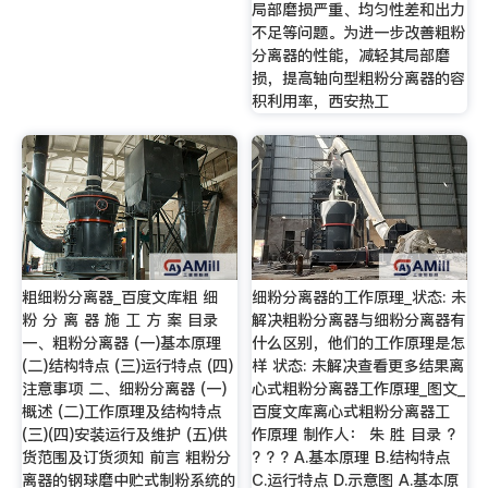
局部磨损严重、均匀性差和出力
不足等问题。为进一步改善粗粉
分离器的性能，减轻其局部磨
损，提高轴向型粗粉分离器的容
积利用率，西安热工
粗细粉分离器_百度文库粗 细
细粉分离器的工作原理_状态: 未
粉 分 离 器 施 工 方 案 目录
解决粗粉分离器与细粉分离器有
一、粗粉分离器 (一)基本原理
什么区别，他们的工作原理是怎
(二)结构特点 (三)运行特点 (四)
样 状态: 未解决查看更多结果离
注意事项 二、细粉分离器 (一)
心式粗粉分离器工作原理_图文_
概述 (二)工作原理及结构特点
百度文库离心式粗粉分离器工
(三)(四)安装运行及维护 (五)供
作原理 制作人： 朱 胜 目录 ?
货范围及订货须知 前言 粗粉分
? ? ? A.基本原理 B.结构特点
离器的钢球磨中贮式制粉系统的
C.运行特点 D.示意图 A.基本原