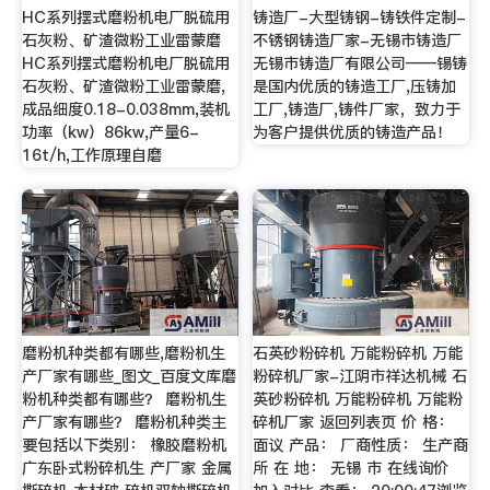
HC系列摆式磨粉机电厂脱硫用
铸造厂-大型铸钢-铸铁件定制-
石灰粉、矿渣微粉工业雷蒙磨
不锈钢铸造厂家-无锡市铸造厂
HC系列摆式磨粉机电厂脱硫用
无锡市铸造厂有限公司——锡铸
石灰粉、矿渣微粉工业雷蒙磨,
是国内优质的铸造工厂,压铸加
成品细度0.18-0.038mm,装机
工厂,铸造厂,铸件厂家，致力于
功率（kw）86kw,产量6-
为客户提供优质的铸造产品！
16t/h,工作原理自磨
磨粉机种类都有哪些,磨粉机生
石英砂粉碎机 万能粉碎机 万能
产厂家有哪些_图文_百度文库磨
粉碎机厂家-江阴市祥达机械 石
粉机种类都有哪些？ 磨粉机生
英砂粉碎机 万能粉碎机 万能粉
产厂家有哪些？ 磨粉机种类主
碎机厂家 返回列表页 价 格：
要包括以下类别： 橡胶磨粉机
面议 产品： 厂商性质： 生产商
广东卧式粉碎机生 产厂家 金属
所 在 地： 无锡 市 在线询价