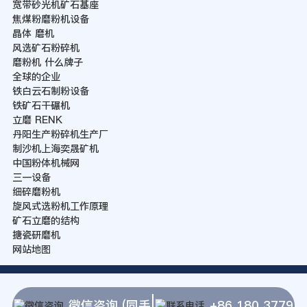
宽带砂光机矿石基座
焦煤粉磨粉机设备
晶体 磨机
风选矿石粉碎机
磨粉机 什么牌子
全球的企业
铁白云石制粉设备
铁矿石干碾机
立磨 RENK
丹阳生产粉碎机生产厂
制沙机上海奕晟矿机
中国粉体机械网
三一设备
细碎磨粉机
旋风式选粉机工作原理
矿石立磨的结构
搪瓷研磨机
网站地图
微信咨询 (同手
+86 180 3779