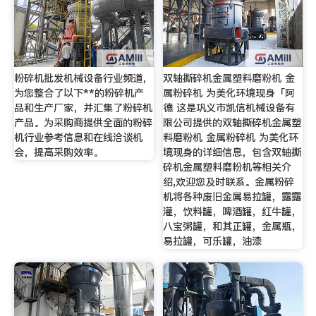
粉碎机批发机械设备行业频道，
双轴撕碎机金属塑料磨粉机 金
为您整合了以下**的粉碎机产
属粉碎机 为美化环境现身「阿
品和生产厂家，并汇集了粉碎机
德 这是巩义市凯信机械设备有
产品。为采购商提供全面的粉碎
限公司提供的双轴撕碎机金属塑
机行业参考信息和在线洽谈机
料磨粉机 金属粉碎机 为美化环
会，提高采购效率。
境现身的详细信息，包含双轴撕
碎机金属塑料磨粉机等相关介
绍,欢迎您及时联系。金属粉碎
机将各种废旧金属易拉罐，露露
灌，饮料罐，啤酒罐，红牛罐，
八宝粥罐，和其正罐，金属瓶，
易拉罐，可乐罐，油漆