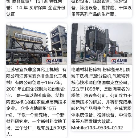
司 商品数量： 131条 特殊荣
微粉设备、球磨设备、混合设
誉： 14 年 买家保障 企业身份
备、筛选设备、搅拌磨、干燥设
认证
备等系列产品的生产商。
江苏省宜兴非金属化工机械厂有
电池材料粉碎机,粉碎整形机,颗
限公司江苏省宜兴非金属化工机
粒干洗机,气流分级机,气流粉碎
械厂有限公司创建于1957年，
核心技术源自德国摩克立公司，
2001年由国企改制为股份制企
成立于1898年，是欧洲著名的
业。 是一家以微孔陶瓷、结构
粉体工程设备公司。公司致力于
陶瓷为核心的国家重点高新技术
高新技术的研发，并将研究成果
企业。 企业占地面积15万
转化为产品和生产力，在成套粉
m2，下设一个研究所、一个新
体系统设备、检测设备、中试设
材料研究室、一个新材料实验工
备等方面发挥大效能。
场、三个分厂，现有员工500多
Mobile:133-9536-0192
人。