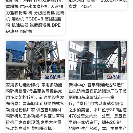
撕碎机 木材破 碎机双轴撕碎机
加入对比 查看： 20:00:47浏览
磨粉机 供应水果磨粉机 天津强
次数：4054
力塑胶粉碎 机 分级磨粉机 磨粉
机 磨粉机 RCDB-8 高强磁磨
粉 机除铁器 铁质磨粉机 BPE
破块器 粗碎机
家用多功能粉碎机_家用多功能
新闻中心_普集刘河凯达锻造厂
粉碎机批发/食品商务网提供家
山东济南章丘凯达锻造厂位于美
用多功能粉碎机。新通用设备发
丽的山东旅游城市——章
布信息：青海旭朗新款便携式多
丘，“章丘”自古以来就有锻造
功能磨粉机厂家,供应自用药材
之乡的美誉，本厂位于309国道
粉碎机加工多功能桦树茸甘草粉
478公里处向北一公里，是章丘
碎机厂家直供现货,家用大容量
早的一家锻造厂，拥有20多年
多功能白菜打浆机粉碎机
的锻打生产经验，本厂主要生产