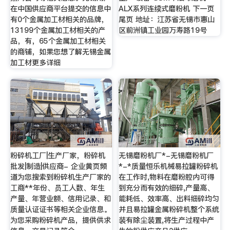
在中国供应商平台提交的信息中
ALX系列连续式磨粉机 下一页
有0个金属加工材相关的品牌，
尾页 地址：江苏省无锡市惠山
13199个金属加工材相关的产
区前洲镇工业园万寿路19号
品，有，65个金属加工材相关
的商铺，如果您想了解无锡金属
加工材更多详细
粉碎机工厂|生产厂家，粉碎机
无锡磨粉机厂*-无锡磨粉机厂
批发|制造|供应商- 企业黄页频
*-*质量恒乐机械易拉罐粉碎机
道为您搜索到粉碎机生产厂家的
在工作时,物料在磨粉腔内可得
工商**年份、员工人数、年生
到充分而有效的细碎,产量高、
产量、年营业额、信用记录、和
能耗低、效率高、出料细碎均匀
质量认证证书等相关企业信息。
并且易拉罐金属粉碎机整个系统
为您采购粉碎机产品，提供供求
装有除尘装置,将生产过程中产