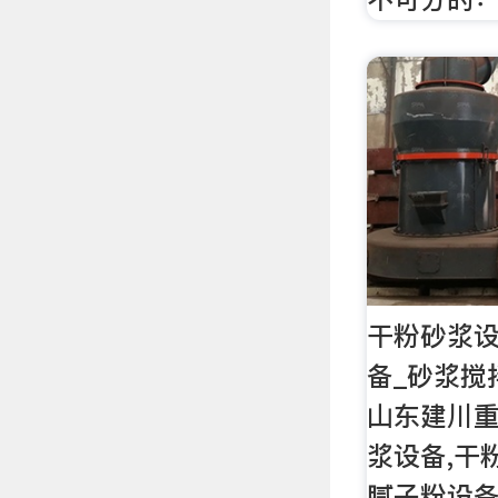
干粉砂浆设
备_砂浆搅
山东建川重
浆设备,干
腻子粉设备