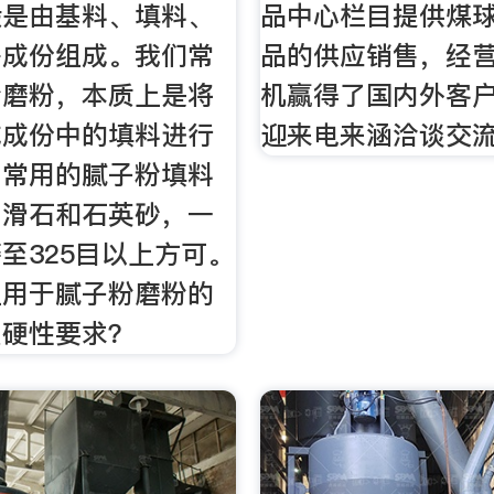
般是由基料、填料、
品中心栏目提供煤
等成份组成。我们常
品的供应销售，经
粉磨粉，本质上是将
机赢得了国内外客户
成成份中的填料进行
迎来电来涵洽谈交流
，常用的腻子粉填料
、滑石和石英砂，一
至325目以上方可。
上用于腻子粉磨粉的
么硬性要求？