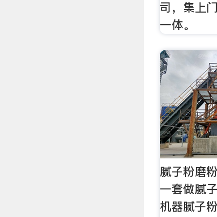
司，集上
一体。
腻子粉磨
一套做腻子
机器腻子