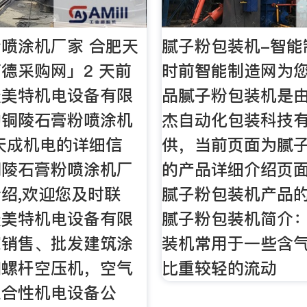
喷涂机厂家 合肥天
腻子粉包装机-智能
德采购网」2 天前
时前智能制造网为
天美特机电设备有限
品腻子粉包装机是
的铜陵石膏粉喷涂机
杰自动化包装科技
天成机电的详细信
供，当前页面为腻
铜陵石膏粉喷涂机厂
的产品详细介绍页
绍,欢迎您及时联
腻子粉包装机产品
天美特机电设备有限
腻子粉包装机简介：
家销售、批发建筑涂
装机常用于一些含
和螺杆空压机，空气
比重较轻的流动
综合性机电设备公