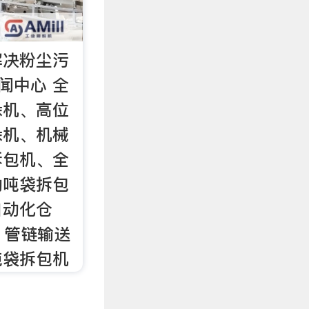
解决粉尘污
闻中心 全
垛机、高位
垛机、机械
拆包机、全
动吨袋拆包
自动化仓
、管链输送
吨袋拆包机