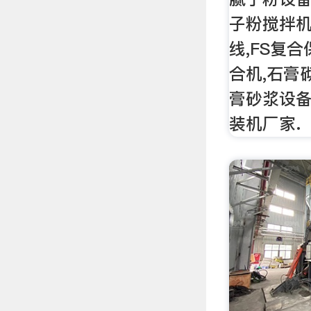
子粉搅拌机
线,FS复
合机,石膏
膏砂浆设备
装机厂家.