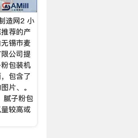
制造网2 小
您推荐的产
由无锡市麦
有限公司提
子粉包装机
面，包含了
的图片、。
 腻子粉包
气量较高或