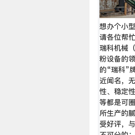
想办个小
请各位帮
瑞科机械
粉设备的
的“瑞科”
近闻名，
性、稳定
等都是可
所生产的
受好评，
不可分的