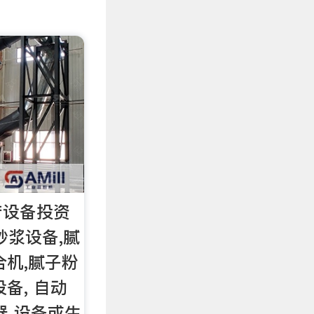
产设备投资
砂浆设备,腻
合机,腻子粉
备, 自动
器 设备或生