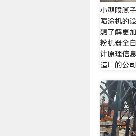
小型喷腻
喷涂机的
想了解更
粉机器全
计原理信
造厂的公