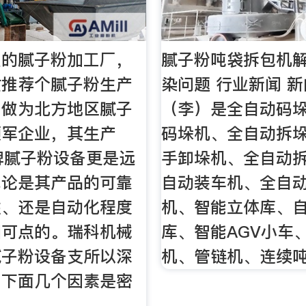
型的腻子粉加工厂，
腻子粉吨袋拆包机
忙推荐个腻子粉生产
染问题 行业新闻 新
（做为北方地区腻子
（李）是全自动码
领军企业，其生产
码垛机、全自动拆
牌腻子粉设备更是远
手卸垛机、全自动
无论是其产品的可靠
自动装车机、全自
性、还是自动化程度
机、智能立体库、
圈可点的。瑞科机械
库、智能AGV小车
腻子粉设备支所以深
机、管链机、连续
与下面几个因素是密
：