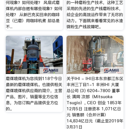
何现象？如何处理？ 风扇式磨
的一种磨粉生产技术，这种工艺
煤机内部自燃有哪些现象？如何
采用的先进的生产线磨粉技术，
处理？ 从新巴克买回来的咖啡
给企业的高效运作带来了无尽的
豆（已磨）用咖啡机煮 却总是
动力。下面就来看看常见的水渣
不...
微粉生产线故障吧。
磨煤喷煤机为您找到118个今日
关于IHI - IHI日本东京都江东区
最新的磨煤喷煤机。也提供相关
丰洲三丁目1-1 丰洲IHI 大厦
磨煤喷煤机供应商的简介，主营
总公司 (3) 6204-7800 董事
产品，图片，销量等全方位信
长 満岡 次郎（Mitsuoka
息，为您订购产品提供全方位
Tsugio）, CEO 创业 1853年
的。
12月5日 注册资本 1,071亿日
元 销售额（合并计算）
14,834亿日元（截止至2019年
3月31日