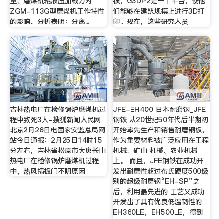
量、磨煤机辊液压加载力对
模，G3DP2是一个平台，使他
ZGM-113G型磨煤机工作特性
们能够在建筑规模上进行3D打
的影响。分析表明：分离...
印。现在，这些研究人员
吉林热电厂在检修锅炉磨煤机过
JFE-EH400 日本耐磨钢_JFE
程中致死3人-搜狐新闻人民网
钢铁 从20世纪50年代后半期初
北京2月26日电国家安监总局网
开始率先生产和销售耐磨钢板，
站今日通报：2月25日14时15
作为重要材料被广泛应用在工程
分左右，吉林省松原市大唐长山
机械、矿山 机械、农业机械
热电厂在检修锅炉磨煤机过程
上。 而且，JFE钢铁在成功开
中，热风插板门不明原因
发出耐磨性超过布氏硬度500级
别的超级耐磨钢“EH-SP”之
后，利用最先进的 工艺又成功
开发出了具有优良低温韧性的
EH360LE，EH500LE，得到