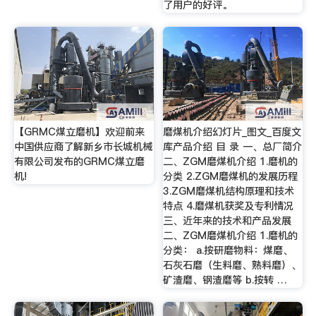
了用户的好评。
【GRMC煤立磨机】欢迎前来
磨煤机介绍幻灯片_图文_百度文
中国供应商了解新乡市长城机械
库产品介绍 目 录 一、总厂简介
有限公司发布的GRMC煤立磨
二、ZGM磨煤机介绍 1.磨机的
机!
分类 2.ZGM磨煤机的发展历程
3.ZGM磨煤机结构原理和技术
特点 4.磨煤机获奖及专利情况
三、近年来的技术和产品发展
二、ZGM磨煤机介绍 1.磨机的
分类： a.按研磨物料：煤磨、
石灰石磨（生料磨、熟料磨）、
矿渣磨、钢渣磨等 b.按转 …