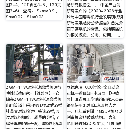
图3-4、129页图3-5、130页
场研究报告之一。 中国产业调
图3-6） 查得： Skm≈0.9 ,
研网发布的《2020-2026年全
Ss≈0.92 , SL≈0.93 ,
球与中国磨煤机行业发展现状调
研与发展趋势分析报告》首先介
绍了磨煤机的背景，包括磨煤机
的相关概念、分类、应用、 …
ZGM-113G型中速磨煤机运行
尼德克le1000讨论-全自动磨
特性试验研究-【维普网】-仓
边机一看便知-中玻网 【中玻
储在ZGM-113G型中速磨煤机
网】麻省理工学院的研究人员是
出口管道上采用零压摆动式取样
很早使用3D打印玻璃的人之
针装置对煤粉进行等速取样,通
一，几年前创造了G3DP机器以
过对煤粉细度、质量的分析,了
创造复杂的玻璃结构。 去年，
解分离器挡板开度、磨煤机通风
他们通过G3DP2扩大了项目规