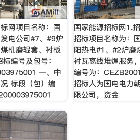
招标网项目名称：国
国家能源招标网1.招
发电公司#7、#9炉
招标项目名称为：
磨煤机磨辊套、衬板
阳热电#1、#2炉
招标编号及包号：
衬瓦离线堆焊服务
003975001 一、中
编号为：CEZB2001
况 标段（包）编
招标人为国电电力
00003975001
限公司，资金