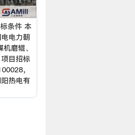
标条件 本
国电电力朝
磨煤机磨辊、
，项目招标
00028，
朝阳热电有