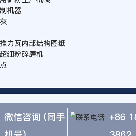
制机器
灰
推力瓦内部结构图纸
超细粉碎磨机
点
微信咨询 (同手
+86 1
机号)
3862