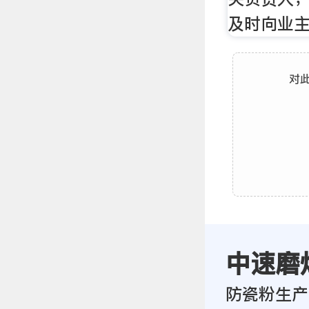
及时向业
对
中速磨
防瓷粉生产