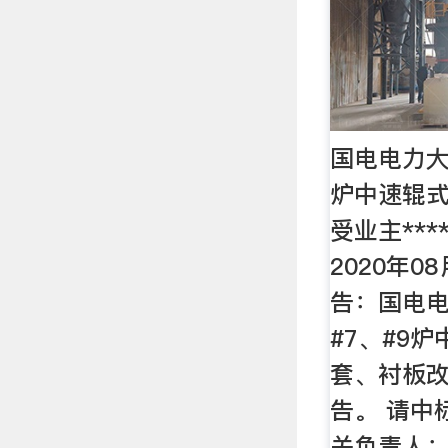
国电电力大
炉中速辊
受业主**
2020年0
告：国电
#7、#9
套、衬板
告。 请中
关负责人