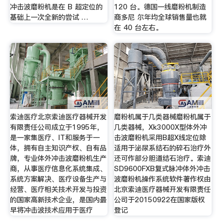
冲击波磨粉机是在 B 超定位的
120 台。德国一线磨粉机制造
基础上一次全新的尝试 …
商多尼 尔年均全球销售量也就
在 40 台左右。
索迪医疗北京索迪医疗器械开发
磨粉机属于几类器械磨粉机属于
有限责任公司成立于1995年，
几类器械，Xk3000X型体外冲
是一家集医疗、IT和服务于一
击波磨粉机采用B超X线定位除
体，拥有自主知识产权、自有品
适用于泌尿系结石的碎石治疗外
牌，专业体外冲击波磨粉机生产
还可作部分胆道结石治疗。索迪
商，从事医疗信息化系统集成、
SD9600FXB复式脉冲体外冲击
系统方案解决、医疗设备生产与
波磨粉机操作系统软件著作权由
经营、医疗相关技术开发与投资
北京索迪医疗器械开发有限责任
的国家高新技术企业，是国内最
公司于20150922在国家版权
早将冲击波技术应用于医疗
登记