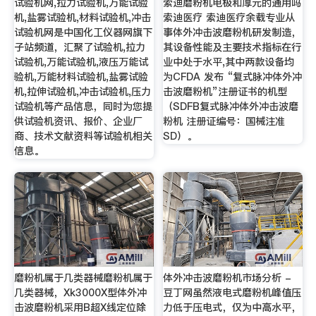
试验机网,拉力试验机,万能试验
索迪磨粉机电极和厚元的通用吗
机,盐雾试验机,材料试验机,冲击
索迪医疗 索迪医疗余载专业从
试验机网是中国化工仪器网旗下
事体外冲击波磨粉机研发制造，
子站频道，汇聚了试验机,拉力
其设备性能及主要技术指标在行
试验机,万能试验机,液压万能试
业中处于水平,其中两款设备均
验机,万能材料试验机,盐雾试验
为CFDA 发布 “复式脉冲体外冲
机,拉伸试验机,冲击试验机,压力
击波磨粉机”注册证书的机型
试验机等产品信息，同时为您提
（SDFB复式脉冲体外冲击波磨
供试验机资讯、报价、企业厂
粉机 注册证编号：国械注准
商、技术文献资料等试验机相关
SD）。
信息。
磨粉机属于几类器械磨粉机属于
体外冲击波磨粉机市场分析 -
几类器械，Xk3000X型体外冲
豆丁网虽然液电式磨粉机峰值压
击波磨粉机采用B超X线定位除
力低于压电式，仅为中高水平，