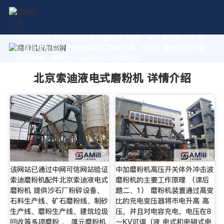
作为专业的 北京索迪液电式磨粉机 制造厂家，我们致力于为
您量身定制高价值的粉体加工系统方案。获取厂家直销报价及
技术支持，请拨打：+8618037793862
北京索迪液电式磨粉机 详情介绍
该网站已通过中网可信网站验证
中加磨粉机高压开关体外冲击波
索迪磨粉机配件北京索迪液电式
磨粉机的主要工作原理 （课后
磨粉机 提供沙石厂粉碎设备、
题二、1） 磨粉机装置通过高变
石料生产线、矿石磨粉线、制砂
比的充电变压器将市电升高 高
生产线、磨粉生产线、建筑垃圾
压，并且对电容充电，电压在8
回收等多项磨粉 ， 厚元磨粉机
～KV可调（液 电式和电磁式电