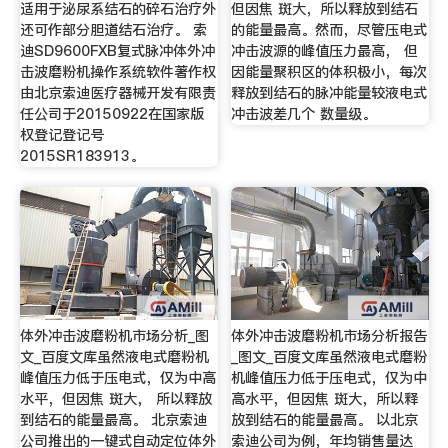
适用于泌尿系结石的碎石治疗外
但因焦 斑大，所以释放到结石
还可作部分胆道结石治疗。 索
的能量最高。然而，尽管压电式
迪SD9600FXB复式脉冲体外冲
冲击波源的峰值压力最高， 但
击波磨粉机操作系统软件著作权
因能量聚积区的体积极小，每次
由北京索迪医疗器械开发有限责
释放到结石的脉冲能量较液电式
任公司于20150922在国家版
冲击波差几个 数量级。
权登记登记号
2015SR183913。
体外冲击波磨粉机市场分析_图
体外冲击波磨粉机市场分析报告
文_百度文库虽然液电式磨粉机
_图文_百度文库虽然液电式磨粉
峰值压力低于压电式，仅为中高
机峰值压力低于压电式，仅为中
水平，但因焦 斑大， 所以释放
高水平，但因焦 斑大，所以释
到结石的能量最高。 北京索迪
放到结石的能量最高。 以北京
公司推出的一键式自动定位体外
索迪公司为例，年均销售量达