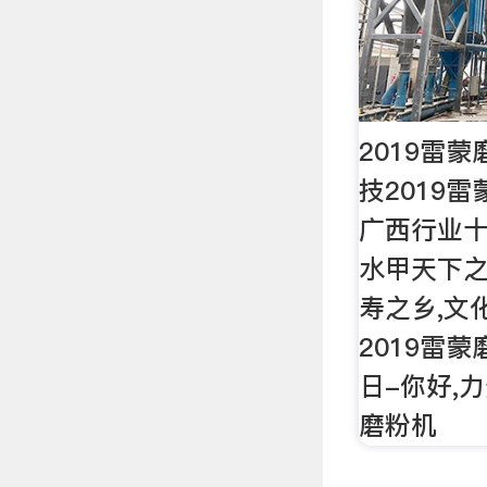
2019雷
技2019
广西行业十
水甲天下
寿之乡,文
2019雷蒙
日-你好,
磨粉机