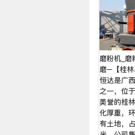
磨粉机_磨
磨–【桂林
恒达是广
之一，位
美誉的桂
化厚重，
有土地，占
米，公司