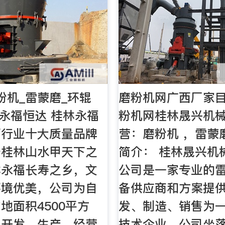
粉机_雷蒙磨_环辊
磨粉机网广西厂家目
永福恒达 桂林永福
粉机网桂林晟兴机械
西行业十大质量品牌
营：磨粉机 ，雷蒙
于桂林山水甲天下之
简介： 桂林晟兴机
林永福长寿之乡，文
公司是一家专业的
环境优美，公司为自
备供应商和方案提
地面积4500平方
发、制造、销售为
集开发、生产、经营
技术企业。公司坐