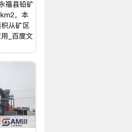
永福县铅矿
km2，本
面积从矿区
用_百度文