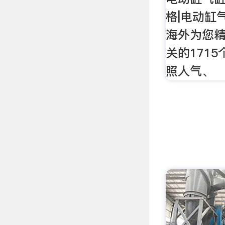
格|电动缸气
海外为您
关的171
照人气、