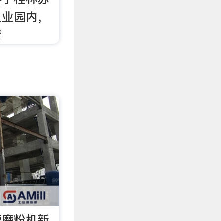
工业园内，
套
蒙磨粉机新