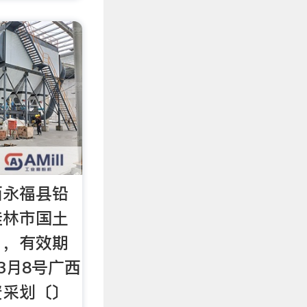
西永福县铅
桂林市国土
：，有效期
3月8号广西
资采划〔〕