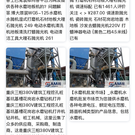
答土巴兔装修问答平台为网友提
抛 打磨机石材地板大理石抛光
供各种水磨地板机的？问题解
机 调速标配 已有1461人评价
答.博大原装WG5-125水磨机
关注 < > ¥287.00 调速款抛光
水抛机湿式打磨机石材地板大理
机 瓷砖抛光 石材花岗岩地面 木
石抛光机 249 电动水磨机清洗
地板 沙发去蜡抛光机220V 打
机地板清洗打蜡抛光机 电动清
蜡神器电动 {黑色二档4.5米线}
洁工具大理石抛光机 261
已有
重庆三相380V建筑工程挖孔桩
【水磨机批发市场】_水磨机水
基坑基槽花岗岩水磨钻机打井
磨机批发市场页为您提供水磨机
重庆三相380V建筑工程挖孔桩
各种电源电压、额定电压范围、
基坑基槽花岗岩水磨钻机打井机
路面机械类型的产品信息，包括
钻井机，桩工机械，这里云集了
水磨机。
众多的供应商，采购商，制造
商。这是重庆三相380V建筑工