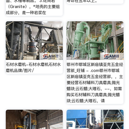
面、水槽等制品。 3.花岗岩
寿命在五年以上。
（Granite），*地壳的主要组
成部分，是一种岩浆在
石材水磨机-石材水磨机石材水
鄂州市鄂城区新庙镇亚克五金经
磨机品牌/图片/
营部_旺铺 - .com鄂州市鄂城
区新庙镇亚克五金经营部，，主
要经营石材辅料刀具磨具;抛光
蜡块;云石蜡;大理石，--，如需
购买石材辅料刀具磨具;抛光蜡
块;云石蜡;大理石，请