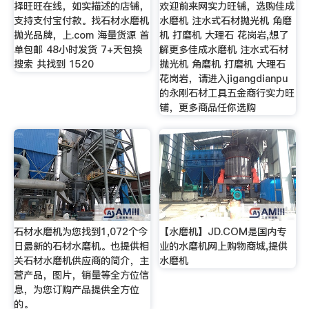
择旺旺在线，如实描述的店铺，
欢迎前来网实力旺铺，选购佳成
支持支付宝付款。找石材水磨机
水磨机 注水式石材抛光机 角磨
抛光品牌，上.com 海量货源 首
机 打磨机 大理石 花岗岩,想了
单包邮 48小时发货 7+天包换
解更多佳成水磨机 注水式石材
搜索 共找到 1520
抛光机 角磨机 打磨机 大理石
花岗岩，请进入jigangdianpu
的永刚石材工具五金商行实力旺
铺，更多商品任你选购
石材水磨机为您找到1,072个今
【水磨机】JD.COM是国内专
日最新的石材水磨机。也提供相
业的水磨机网上购物商城,提供
关石材水磨机供应商的简介，主
水磨机
营产品，图片，销量等全方位信
息，为您订购产品提供全方位
的。