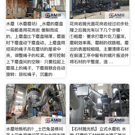
水磨（水磨磨坊）_水磨的磨盘
花岗岩抛光面花岗岩经过初步处
一般都是用花岗岩 凿制而成
理之后抛光有以下几个步骤：
的，上磨盘比下磨盘稍厚。磨面
①粗磨：要求打磨片吃刀量深，
时下磨盘动下磨盘动。上磨盘用
磨削效率高，磨削的纹路粗，磨
结实的绳子吊在磨坊的屋梁中
出的表面较粗糙，主要清除石材
央，调整绳子的松紧，便可控制
在前道工序中留有的锯片痕迹并
上下磨盘间的空隙：只要拉起上
将石材的平整度，造 …
磨扇上的绳子，下磨扇就会自动
旋转；放松绳子，沉重的
水磨地板机的？_土巴兔装修问
【石材抛光机】立式水磨机 水