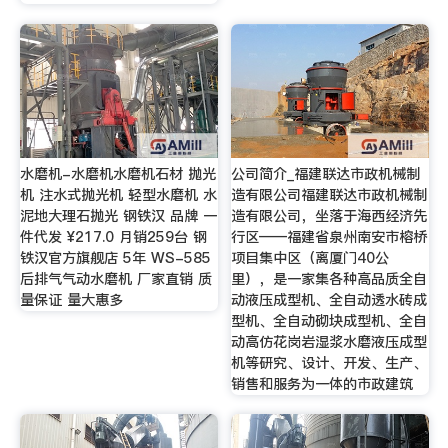
水磨机-水磨机水磨机石材 抛光
公司简介_福建联达市政机械制
机 注水式抛光机 轻型水磨机 水
造有限公司福建联达市政机械制
泥地大理石抛光 钢铁汉 品牌 一
造有限公司，坐落于海西经济先
件代发 ¥217.0 月销259台 钢
行区——福建省泉州南安市榕桥
铁汉官方旗舰店 5年 WS-585
项目集中区（离厦门40公
后排气气动水磨机 厂家直销 质
里），是一家集各种高品质全自
量保证 量大惠多
动液压成型机、全自动透水砖成
型机、全自动砌块成型机、全自
动高仿花岗岩湿浆水磨液压成型
机等研究、设计、开发、生产、
销售和服务为一体的市政建筑