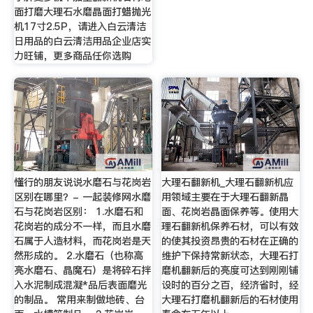
面打磨大理石水磨晶面打蜡抛光
机17寸2.5P，请进入白云清洁
日用品的白云清洁用品企业店实
力旺铺，更多商品任你选购
懂行的朋友说说水磨石与花岗岩
大理石翻新机_大理石翻新机应
区别在哪里？- 一起装修网水磨
用领域主要在于大理石翻新晶
石与花岗岩区别： 1.水磨石和
面、花岗岩晶面保养等。使用大
花岗岩的成分不一样，而且水磨
理石翻新机保养石材，可以有效
石属于人造材料，而花岗岩是天
的使其投资昂贵的石材在正确的
然形成的。 2.水磨石（也称高
维护下保持常新状态，大理石打
亮水磨石、晶魔石）是将碎石拌
磨机翻新后的亮度可达到刚刚铺
入水泥制成混凝*品后表面磨光
设时的百分之百，经济省时，经
的制品。 常用来制做地砖、台
大理石打磨机翻新后的石材使用