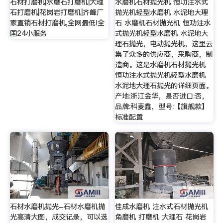
石材打磨机|水磨石打磨机|大理
水磨机石材抛光机 恒功注水式
石打磨机|花岗岩打磨机|齐峰厂
抛光机轻型水磨机 水泥地大理
家直销石材打磨机,全网最低!全
石 水磨机石材抛光机 恒功注水
国24小服务
式抛光机轻型水磨机 水泥地大
理石抛光，电动抛光机，这里云
集了众多的供应商，采购商，制
造商。这是水磨机石材抛光机
恒功注水式抛光机轻型水磨机
水泥地大理石抛光的详细页面。
产地:浙江金华，是否进口:否，
品牌:科麦鑫，型号:【旗舰款】
标准配置
石材水磨机抛光-石材水磨机抛
佳成水磨机 注水式石材抛光机
光高清大图，成交记录，可以选
角磨机 打磨机 大理石 花岗岩