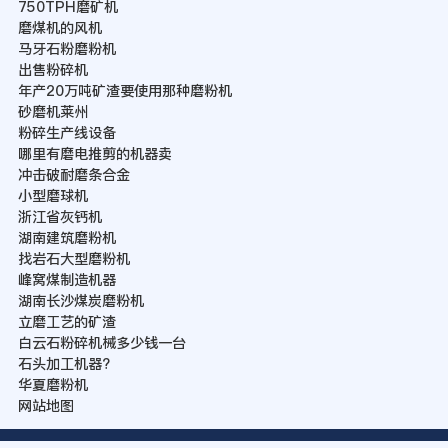
750TPH磨矿机
磨煤机的风机
马牙石粉磨粉机
出售粉碎机
年产20万吨矿渣要使用那种磨粉机
砂磨机莱州
粉碎生产线设备
哪里有磨电推剪的机器卖
冲击破耐磨条合金
小型磨球机
浙江省灰钙机
湖南建筑磨粉机
找岩石大型磨粉机
峰窝煤制造机器
湖南长沙煤炭磨粉机
立磨工艺的矿渣
白云石粉碎机械多少钱一台
石头加工机器?
华夏磨粉机
网站地图