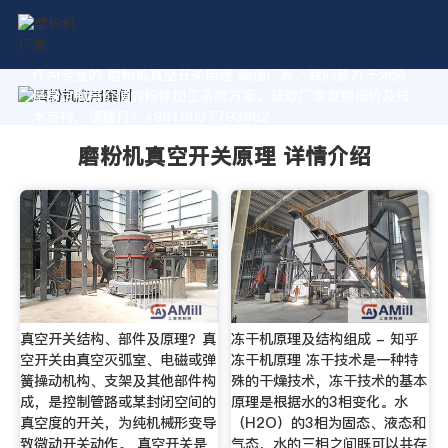
作为专业的 磨粉机真空开关原理 制造厂家，我们致力于为您
量身定制高价值的粉体加工系统方案。获取厂家直销报价及技
术支持，请拨打：+8618037793862
磨粉机真空开关原理 详情介绍
真空开关结构、部件及原理？真
冻干机原理及结构组成 - 知乎
空开关由真空灭弧室、电磁或弹
冻干机原理 冻干技术是一种特
簧操动机构、支架及其他部件构
殊的干燥技术，冻干技术的基本
成，是控制管路或某封闭空间的
原理是根据水的3相变化。水
真空度的开关，为纯机械形变导
（H2O）的3相为固态、液态和
致微动开关动作。 真空开关是
气态，水的三相之间既可以共存