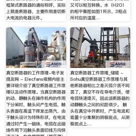
框架式断路器的通俗称呼，实际
又可以相互转换。水（H2O）
上就是断路器，主要作用是切断
的相平衡图如图1所示，3相点
大电流的电器元件。
所对应的温度…
真空断路器的工作原理-电子发
真空断路器工作原理_储能 -
烧友网 - Elecfans视频内容主
Sohu真空断路器工作原理与其
要详细介绍了真空断路器工作原
他断路器相比之是灭弧介质不同
理以及动作原理。当真空断路器
罢了，真空不存在导电介质，使
的动、静触头在操作机构的作用
电弧快速熄灭，因此该断路器的
下分闸时，触头间产生电弧，触
动静触头之间的间距很少。 触
头表面在高温下挥发出蒸汽，由
头在真空中开断时，产生电流和
于触头设计为特殊形状，在电流
能量十分集聚的阴极斑点，从阴
通过时产生一磁场，电弧在此磁
极斑点上…
场作用下沿触头表面切线方向快