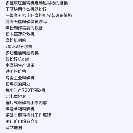
多缸液压磨粉机定动锥衬板的磨损
丁晴块用什么机器粉碎
一整套五六十吨磨粉机安装设备价格
鹅卵石能粉碎做黄沙吗
煤粉制作需要的设备
粉末高速分散机
磨粉机团购
v型水泥分级机
多功能油料磨粉机
破粉碎机cad
水磨钙生产设备
铁矿粉价格
陶瓷工业粉碎机
粉煤灰的用处
每小时产750T粉砂机
北电磨辊套
锤片式粉碎机小修内容
煤渣单箱粉碎机
铝矾土磨粉机械工作原理
承包矿山粉石合同
网站地图