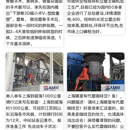
骨骼手术，案例多，做复杂面部
司提供全程指导和立磨主辅机加
的手术都可以，率先在国内推
工生产,目前已经为国内50多家
出“下颌骨3D缩小术V-型脸重
企业进行了总包建设,详情请致
塑”，磨骨。 做完磨骨手术后，
电:400。桂林的水泥立磨出粉
面部会有一段时间的肿胀期，一
效率高,能耗低,环保环节出色,在
般3-4天是软组织肿胀明显的时
市场上口碑相当好。
候，之后肿胀逐渐吸收消退，1
个月基本消肿。
单人单车上海到威海1000公里
上海哪里有代磨咖啡豆？急！_
骑行记录写在前面：上海到威海
问题描述：请问上海哪里有代磨
约1000公里，可经历江苏到山
咖啡豆？好是徐家汇这里的。如
东沿海各市风貌，计划骑行时间
果是卖咖啡豆的地方，也请具体
为12天，中间站连云港市。 前
说出店名！麻烦看清我的问题，
序准备工作 先说说车子状况：
不要回答什么买代磨咖啡机！公