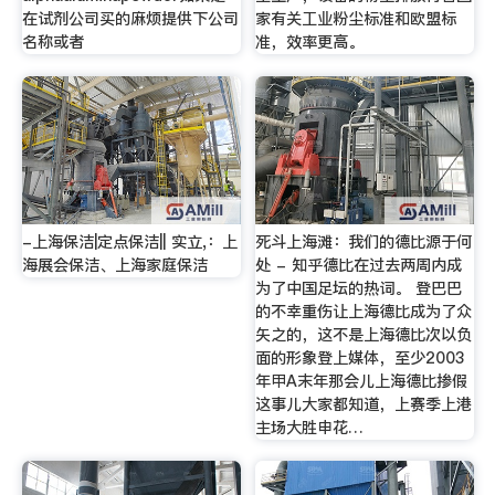
在试剂公司买的麻烦提供下公司
家有关工业粉尘标准和欧盟标
名称或者
准，效率更高。
-上海保洁|定点保洁|| 实立,：上
死斗上海滩：我们的德比源于何
海展会保洁、上海家庭保洁
处 - 知乎德比在过去两周内成
为了中国足坛的热词。 登巴巴
的不幸重伤让上海德比成为了众
矢之的，这不是上海德比次以负
面的形象登上媒体，至少2003
年甲A末年那会儿上海德比掺假
这事儿大家都知道，上赛季上港
主场大胜申花…