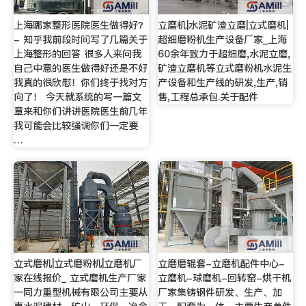
上海哪家整形医院医生做得好？
立磨机|水泥矿渣立磨|立式磨机|
- 知乎我前段时间写了几篇关于
超细磨粉机生产设备厂家_上海
上海整形的回答 很多人来问我
60余年致力于超细磨,水泥立磨,
自己中意的医生做得好还是不好
矿渣立磨机等立式磨粉机水泥生
我真的很欣慰！你们终于找对方
产设备和生产线的研发,生产,销
向了！ 今天就系统的写一篇文
售,工程总承包.关于配件
章来和你们讲讲医院医生前几年
我可能会比较强调你们一定要
…
立式磨机|立式磨粉机|立磨机厂
立磨磨辊套-立磨机配件中心-
家在线报价_ 立式磨机生产厂家
立磨机-球磨机-回转窑-烘干机
—同力重型机械有限公司主要从
厂家集铸钢件研发、生产、加