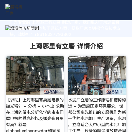
作为专业的 上海哪里有立磨 制造厂家，我们致力于为您量身
定制高价值的粉体加工系统方案。获取厂家直销报价及技术支
持，请拨打：+8618037793862
上海哪里有立磨 详情介绍
【求助】上海哪里有卖磨电极的
水泥厂立磨的工作原理和结构构
抛光粉？ - 分析 - 小木虫 求助
造 - 为适应国家环保要求，世
在上海的做电分析化学的虫虫们
邦公司率先推出的立磨机作为新
磨电极的抛光粉以及抛光布哪里
一代的水泥加工生产设备，水泥
有卖？就是
厂立磨适合大中小型的水泥厂加
alphaaluminapowder如果是
工生产，设备的粉尘排放符合国