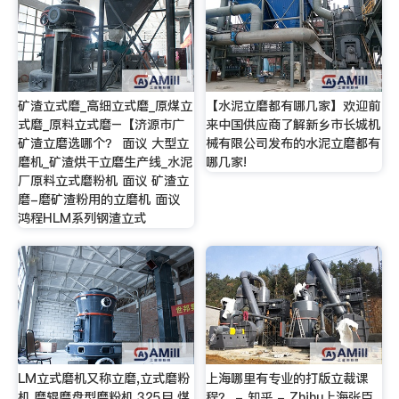
矿渣立式磨_高细立式磨_原煤立
【水泥立磨都有哪几家】欢迎前
式磨_原料立式磨–【济源市广
来中国供应商了解新乡市长城机
矿渣立磨选哪个？ 面议 大型立
械有限公司发布的水泥立磨都有
磨机_矿渣烘干立磨生产线_水泥
哪几家!
厂原料立式磨粉机 面议 矿渣立
磨-磨矿渣粉用的立磨机 面议
鸿程HLM系列钢渣立式
LM立式磨机又称立磨,立式磨粉
上海哪里有专业的打版立裁课
机,磨辊磨盘型磨粉机,325目,煤
程？ - 知乎 - Zhihu上海张臣