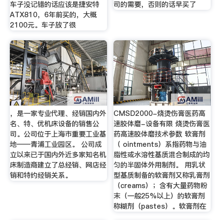
车子没记错的话应该是捷安特
司的需要，否则的话早买了
ATX810，6年前买的，大概
2100元。车子放了很
，是一家专业代理、经销国内外
CMSD2000-烧烫伤膏医药高
名、特、优机床设备的销售公
速胶体磨-设备有限 烧烫伤膏医
司。公司位于上海市重要工业基
药高速胶体磨技术参数 软膏剂
地——青浦工业园区。 公司成
（ ointments）系指药物与油
立以来已于国内外近多家知名机
脂性或水溶性基质混合制成的均
床制造商建立了总经销、网店经
匀的半固体外用制剂。 用乳状
销和特约经销关系。
型基质制备的软膏剂又称乳膏剂
（creams）；含有大量药物粉
末（一般25%以上）的软膏剂
称糊剂（pastes）。软膏剂在