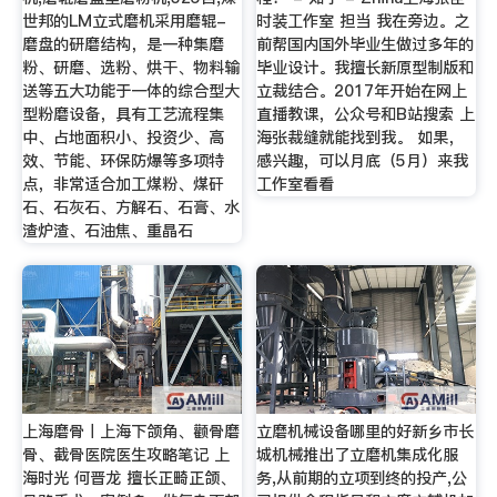
世邦的LM立式磨机采用磨辊-
时装工作室 担当 我在旁边。之
磨盘的研磨结构，是一种集磨
前帮国内国外毕业生做过多年的
粉、研磨、选粉、烘干、物料输
毕业设计。我擅长新原型制版和
送等五大功能于一体的综合型大
立裁结合。2017年开始在网上
型粉磨设备，具有工艺流程集
直播教课，公众号和B站搜索 上
中、占地面积小、投资少、高
海张裁缝就能找到我。 如果，
效、节能、环保防爆等多项特
感兴趣，可以月底（5月）来我
点，非常适合加工煤粉、煤矸
工作室看看
石、石灰石、方解石、石膏、水
渣炉渣、石油焦、重晶石
上海磨骨丨上海下颌角、颧骨磨
立磨机械设备哪里的好新乡市长
骨、截骨医院医生攻略笔记 上
城机械推出了立磨机集成化服
海时光 何晋龙 擅长正畸正颌、
务,从前期的立项到终的投产,公