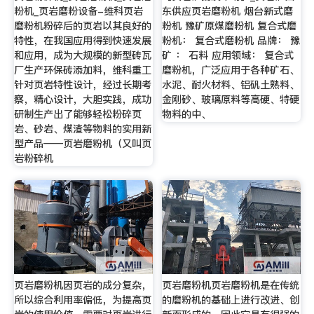
粉机_页岩磨粉设备-维科页岩
东供应页岩磨粉机 烟台新式磨
磨粉机粉碎后的页岩以其良好的
粉机 豫矿原煤磨粉机 复合式磨
特性，在我国应用得到快速发展
粉机： 复合式磨粉机 品牌： 豫
和应用，成为大规模的新型砖瓦
矿 ： 石料 应用领域： 复合式
厂生产环保砖添加料，维科重工
磨粉机，广泛应用于各种矿石、
针对页岩特性设计，经过长期考
水泥、耐火材料、铝矾土熟料、
察，精心设计，大胆实践，成功
金刚砂、玻璃原料等高硬、特硬
研制生产出了能够轻松粉碎页
物料的中、
岩、砂岩、煤渣等物料的实用新
型产品——页岩磨粉机（又叫页
岩粉碎机
页岩磨粉机因页岩的成分复杂，
页岩磨粉机页岩磨粉机是在传统
所以综合利用率偏低，为提高页
的磨粉机的基础上进行改进、创