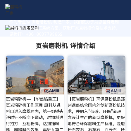
作为专业的 页岩磨粉机 制造厂家，我们致力于为您量身定制
高价值的粉体加工系统方案。获取厂家直销报价及技术支持，
请拨打：+8618037793862
页岩磨粉机 详情介绍
页岩粉碎机--【华盛铭重工】
【页岩磨粉机】环保磨粉机是郑
页岩粉碎机工作原理 原料从进
州鼎盛结合国内外创新磨粉机技
料口进入磨粉腔内，第一组锤头
术，并融入“低碳、环保”新理
逆时针不断向下翻动，对物料进
念设计生产的新型磨粉机，更好
行拍打，互相粉碎，达到锤粉
地符合环保磨粉生产标准，是磨
料，料粉料的效果，再进入第二
粉石灰石、石英石、白云石、砂