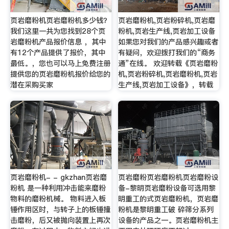
页岩磨粉机页岩磨粉机多少钱？
页岩磨粉机,页岩粉碎机,页岩磨
我们这里一共为您找到28个页
粉机,页岩生产线,页岩加工设备
岩磨粉机产品报价信息 ，其中
如果您对我们的产品感兴趣或者
有12个产品提供了报价，其中
有疑问，欢迎拨打我们的“商务
最低。，您也可以马上免费注册
通”在线。 欢迎转载《页岩磨粉
提供您的页岩磨粉机报价给您的
机,页岩粉碎机,页岩磨粉机,页岩
潜在采购买家
生产线,页岩加工设备》，转载
页岩磨粉机- - gkzhan页岩磨
页岩磨粉页岩磨粉机页岩磨粉设
粉机 是一种利用冲击能来磨粉
备-黎明页岩磨粉设备可选用黎
物料的磨粉机械。 物料进入板
明重工的式页岩磨粉机，页岩磨
锤作用区时，与转子上的板锤撞
粉机是黎明重工破 碎筛分系列
击磨粉，后又被抛向装置上再次
设备的产品之一。页岩磨粉机主