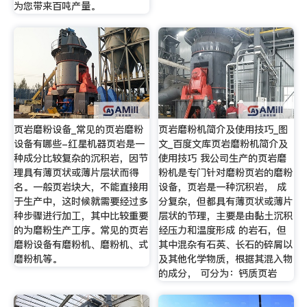
为您带来百吨产量。
页岩磨粉设备_常见的页岩磨粉
页岩磨粉机简介及使用技巧_图
设备有哪些-红星机器页岩是一
文_百度文库页岩磨粉机简介及
种成分比较复杂的沉积岩，因节
使用技巧 我公司生产的页岩磨
理具有薄页状或薄片层状而得
粉机是专门针对磨粉页岩的磨粉
名。一般页岩块大，不能直接用
设备，页岩是一种沉积岩， 成
于生产中，这时候就需要经过多
分复杂，但都具有薄页状或薄片
种步骤进行加工，其中比较重要
层状的节理，主要是由黏土沉积
的为磨粉生产工序。常见的页岩
经压力和温度形成 的岩石，但
磨粉设备有磨粉机、磨粉机、式
其中混杂有石英、长石的碎屑以
磨粉机等。
及其他化学物质，根据其混入物
的成分， 可分为：钙质页岩