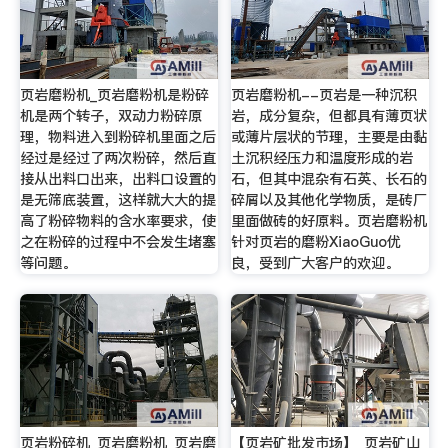
页岩磨粉机_页岩磨粉机是粉碎
页岩磨粉机--页岩是一种沉积
机是两个转子，双动力粉碎原
岩，成分复杂，但都具有薄页状
理，物料进入到粉碎机里面之后
或薄片层状的节理，主要是由黏
经过是经过了两次粉碎，然后直
土沉积经压力和温度形成的岩
接从出料口出来，出料口设置的
石，但其中混杂有石英、长石的
是无筛底装置，这样就大大的提
碎屑以及其他化学物质，是砖厂
高了粉碎物料的含水率要求，使
里面做砖的好原料。页岩磨粉机
之在粉碎的过程中不会发生堵塞
针对页岩的磨粉XiaoGuo优
等问题。
良，受到广大客户的欢迎。
页岩粉碎机_页岩磨粉机_页岩磨
【页岩矿批发市场】_页岩矿山