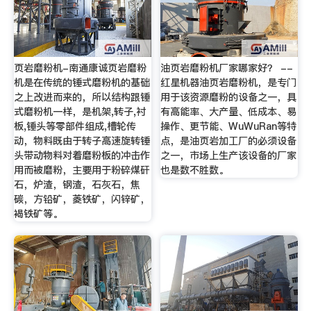
页岩磨粉机-南通康诚页岩磨粉
油页岩磨粉机厂家哪家好？ --
机是在传统的锤式磨粉机的基础
红星机器油页岩磨粉机，是专门
之上改进而来的，所以结构跟锤
用于该资源磨粉的设备之一，具
式磨粉机一样，是机架,转子,衬
有高能率、大产量、低成本、易
板,锤头等零部件组成,槽轮传
操作、更节能、WuWuRan等特
动，物料既由于转子高速旋转锤
点，是油页岩加工厂的必须设备
头带动物料对着磨粉板的冲击作
之一，市场上生产该设备的厂家
用而被磨粉，主要用于粉碎煤矸
也是数不胜数。
石，炉渣，钢渣，石灰石，焦
碳，方铅矿，菱铁矿，闪锌矿，
褐铁矿等。