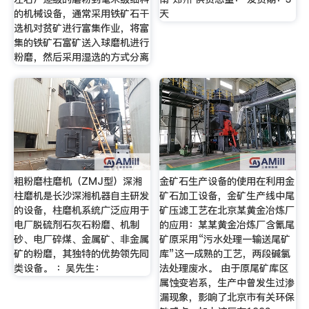
的机械设备，通常采用铁矿石干
天
选机对贫矿进行富集作业，将富
集的铁矿石富矿送入球磨机进行
粉磨，然后采用湿选的方式分离
粗粉磨柱磨机（ZMJ型）深湘
金矿石生产设备的使用在利用金
柱磨机是长沙深湘机器自主研发
矿石加工设备，金矿生产线中尾
的设备，柱磨机系统广泛应用于
矿压滤工艺在北京某黄金冶炼厂
电厂脱硫剂石灰石粉磨、机制
的应用：某某黄金冶炼厂含氰尾
砂、电厂碎煤、金属矿、非金属
矿原采用“污水处理一输送尾矿
矿的粉磨，其独特的优势领先同
库”这一成熟的工艺，两段碱氯
类设备。 ：吴先生：
法处理废水。 由于原尾矿库区
属蚀变岩系，生产中曾发生过渗
漏现象，影响了北京市有关环保