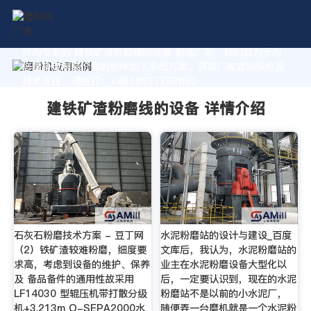
作为专业的 建铁矿渣粉磨线的设备 制造厂家，我们致力于为
您量身定制高价值的粉体加工系统方案。获取厂家直销报价及
技术支持，请拨打：+8618037793862
建铁矿渣粉磨线的设备 详情介绍
石灰石粉磨技术方案 - 豆丁网
水泥粉磨站的设计与建设_百度
（2）铁矿渣较难粉磨，细度要
文库后，我认为，水泥粉磨站的
求高，考虑到设备的维护、保养
业主在水泥粉磨设备大型化以
及 备品备件的通用性故采用
后，一定要认识到，现在的水泥
LF14030 型辊压机带打散分级
粉磨站不是以前的小水泥厂，
机+3.213m O-SEPA2000水
随便弄一台磨机就是一个水泥粉