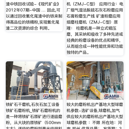
渣中铁回收试验-《现代矿业》
机（ZMJ-C型） 应用行业：电
2012年07期-中国 … 因此,可
厂烟气湿法脱硫石灰石粉磨应用
以通过回收氰化尾渣中的铁来制
石膏粉磨生产线 矿渣粉磨应用
得高品位的铁精粉,实现氰化尾
细磨柱磨机（ZMJ-C型）原
渣二次资源的综合 利用。
理： 柱磨机是一种立式辊压
磨，其采纳和吸收了多种先进或
经典的粉磨设备的优点和精华，
从而组合成一种性能优异和功能
独特的产品。
铁矿石干磨机,石灰石加工设备
较大的磨粉机出产基地大型球磨
铁矿石磨粉机_铁矿石磨粉机的
机参数-选矿设备,球磨机,加气
是一种将铁矿石原矿进行逐级磨
供应较大的磨粉机出产基地大型
粉，从大块的原铁矿（500mm
球磨机参数 ：不限 所在地：河
左右）逐级的磨粉到毫米级细料
南 郑州 供货总量： 发货期：3