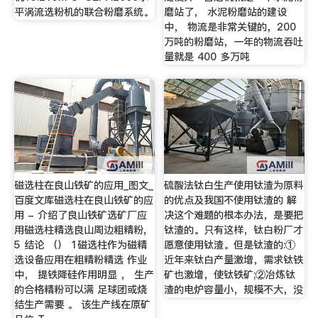
平涡流选粉机的联合粉磨系统。
磨站了， 水泥粉磨站的建设
中， 物流是非常关键的，200
万吨的粉磨站，一年的物流吞吐
量就是 400 多万吨
磁选柱在良山铁矿的应用_图文_
硫酸法钛白生产使用钛渣为原料
百度文库磁选柱在良山铁矿的应
的优点及我国不使用钛渣的 解
用 - 介绍了良山铁矿选矿厂应
决这个难题的根本办法，是要把
用磁选柱精选良山周边粗精粉,
钛渣的。只有这样，钛白粉厂才
5 结论 （） 1磁选柱作为磁精
愿意使用钛渣。但是钛渣的:①
选设备应用在粗精粉精选 作业
近年来钛白产量激增，需求钛铁
中， 提铁降硅作用明显 ， 生产
矿也激增，使钛铁矿;②冶炼钛
的合格精粉可以满 足球团或烧
渣的电炉容量小，规模不大，没
结生产需要 。 该生产线在原矿