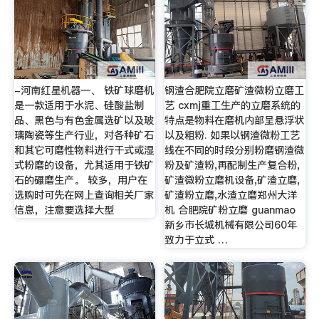
-河南红星机器一、 铁矿球磨机
钢渣合肥院立磨矿渣微粉立磨工
是一款适用于水泥、硅酸盐制
艺 cxmj重工生产的立磨系统的
品、黑色与有色金属选矿以及玻
特点是物料在磨机内部呈悬浮状
璃陶瓷等生产行业，对各种矿石
以及粗粉. 如果以钢渣微粉工艺
和其它可磨性物料进行干式或湿
线在不同的时段分别粉磨钢渣微
式粉磨的设备，尤其适用于铁矿
粉及矿渣粉,再配制生产复合粉,
石的碾磨生产。 较多，用户在
矿渣微粉立磨机设备,矿渣立磨,
选购时可先在网上查询相关厂家
矿渣粉立磨,水渣立磨郑州大洋
信息，注意要选择大型
机 合肥院矿粉立磨 guanmao
新乡市长城机械有限公司60年
致力于立式 …