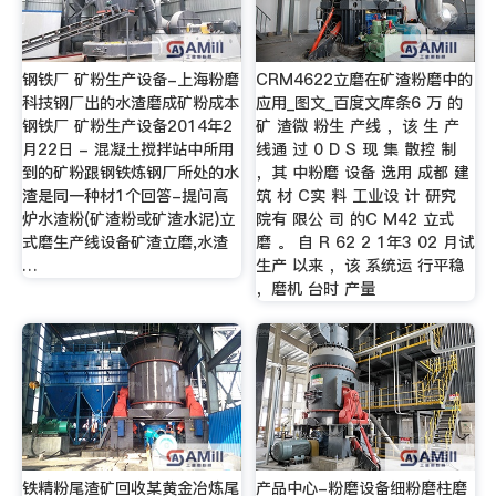
钢铁厂 矿粉生产设备-上海粉磨
CRM4622立磨在矿渣粉磨中的
科技钢厂出的水渣磨成矿粉成本
应用_图文_百度文库条6 万 的
钢铁厂 矿粉生产设备2014年2
矿 渣微 粉生 产线 ，该 生 产
月22日 - 混凝土搅拌站中所用
线通 过 0 D S 现 集 散控 制
到的矿粉跟钢铁炼钢厂所处的水
，其 中粉磨 设备 选用 成都 建
渣是同一种材1个回答-提问高
筑 材 C实 料 工业设 计 研究
炉水渣粉(矿渣粉或矿渣水泥)立
院有 限公 司 的C M42 立式
式磨生产线设备矿渣立磨,水渣
磨 。 自 R 62 2 1年3 02 月试
…
生产 以来 ，该 系统运 行平稳
，磨机 台时 产量
铁精粉尾渣矿回收某黄金冶炼尾
产品中心-粉磨设备细粉磨柱磨