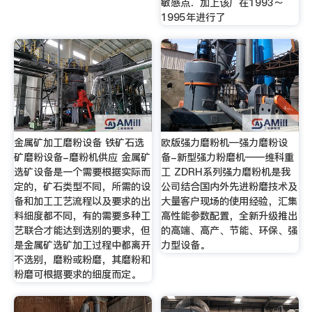
敏感点．加上该厂在1993～
1995年进行了
金属矿加工磨粉设备 铁矿石选
欧版强力磨粉机—强力磨粉设
矿磨粉设备-磨粉机供应 金属矿
备-新型强力粉磨机——维科重
选矿设备是一个需要根据实际而
工 ZDRH系列强力磨粉机是我
定的，矿石类型不同，所需的设
公司结合国内外先进粉磨技术及
备和加工工艺流程以及要求的出
大量客户现场的使用经验，汇集
料细度都不同，有的需要多种工
高性能参数配置，全新升级推出
艺联合才能达到选别的要求，但
的高端、高产、节能、环保、强
是金属矿选矿加工过程中都离开
力型设备。
不选别，磨粉或粉磨，其磨粉和
粉磨可根据要求的细度而定。