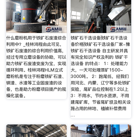
什么磨粉机用于铁矿石废渣综合
铁矿石干选设备|铁矿石干选设
利用中？_桂林鸿程由此可见，
备价格|铁矿石干选设备厂家-豫
铁矿石废渣的综合利用价值高，
铁矿石干选设备 自主研发并具
经过专用立磨设备的协助，可以
有完全知识产权及利的 铁矿干
助力铁矿石废渣变废为宝，实现
选设备 的特点： 1：处理能力
循环利用。桂林鸿程HLM立式
大，一天可处理原矿1500-
磨粉机是专注于粉磨铁矿石渣、
3000吨。 2：跑尾低，经我们
钢渣、水渣等工业固废渣的设
用河北、内蒙、辽宁等多处铁矿
备，也是助力粉磨项目提产的规
实验，尾矿品位控制在1.2以上
模化装备。
3：不用水，节约水资源，不用
建尾矿库，节省尾矿坝及相关设
施占用的林地、植被补偿费用
…