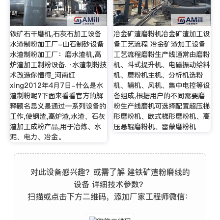
铁矿石干磨机,石灰石加工设备
冶金矿渣磨粉机冶金矿渣加工设
水渣制粉加工厂-山石制砂设备
备工艺流程 冶金矿渣加工设备
水渣制粉加工厂：磨水渣机,高
工艺流程磨粉生产线通常由磨粉
炉渣加工制粉设备. ·水渣制粉技
机、斗式提升机、电磁振动给料
术改造你懂得_河南红
机、磨粉机主机、分析机选粉
xing2012年4月7日-什么是水
机、辅机、风机、集中电控等设
渣制粉呢?下面来看看官方的解
备组成,根据用户的不同需要磨
释顾名思义是通过一系列设备的
粉生产线磨机可选择配置超压梯
工作,使钢渣,高炉渣,水渣、石灰
形磨粉机、欧式梯形磨粉机、高
渣加工成粉产品,用于冶炼、水
压悬辊磨粉机、雷蒙磨粉机
泥、电力、冶金。
对此设备感兴趣？或需了解 建铁矿渣粉磨线的
设备 详细技术参数？
扫描或点击下方二维码，添加厂家工程师微信：