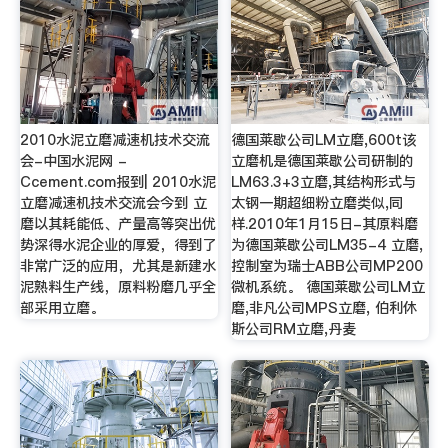
2010水泥立磨减速机技术交流
德国莱歇公司LM立磨,600t该
会-中国水泥网 -
立磨机是德国莱歇公司研制的
Ccement.com报到| 2010水泥
LM63.3+3立磨,其结构形式与
立磨减速机技术交流会今到 立
太钢一期超细粉立磨类似,同
磨以其耗能低、产量高等突出优
样.2010年1月15日-其原料磨
势深得水泥企业的厚爱，得到了
为德国莱歇公司LM35-4 立磨,
非常广泛的应用，尤其是新建水
控制室为瑞士ABB公司MP200
泥熟料生产线，原料粉磨几乎全
微机系统。 德国莱歇公司LM立
部采用立磨。
磨,非凡公司MPS立磨, 伯利休
斯公司RM立磨,丹麦