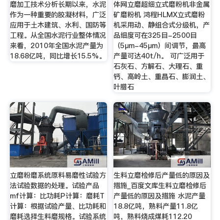
磨加工技术分析长期以来，水泥
体网立磨超细立式磨粉机非金属
作为一种重要的胶凝材料，广泛
矿磨粉机 鸿程HLMX立式磨粉
应用于土木建筑、水利、国防等
机采用动、静组合式分级机，产
工程。从全国水泥行业整体情况
品细度可在325目-2500目
来看，2010年全国水泥产量为
（5μm-45μm）间调节，最高
18.68亿吨，同比增长15.5%。
产量可达40t/h。 可广泛用于
石灰石、方解石、大理石、重
钙、高岭土、重晶石、膨润土、
叶腊石
立磨粉磨系统原料易磨性试验方
生料立磨检修后产量低的原因及
法试验数据的处理。试验产品
措施_百度文库生料立磨检修后
mf计算：比功耗P计算：磨耗T
产量低的原因及措施 水泥产量
计算：根据试验产量、比功耗和
18.8亿吨，熟料产量11.8亿
磨耗选择生料磨规格。试验系统
吨，熟料烧成煤耗112.20