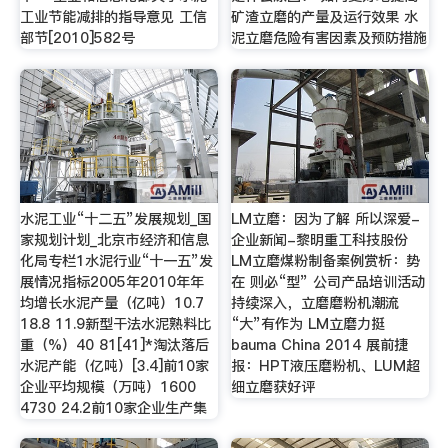
工业节能减排的指导意见 工信
矿渣立磨的产量及运行效果 水
部节[2010]582号
泥立磨危险有害因素及预防措施
水泥工业“十二五”发展规划_国
LM立磨：因为了解 所以深爱-
家规划计划_北京市经济和信息
企业新闻-黎明重工科技股份
化局专栏1水泥行业“十一五”发
LM立磨煤粉制备案例赏析：势
展情况指标2005年2010年年
在 则必“型” 公司产品培训活动
均增长水泥产量（亿吨）10.7
持续深入，立磨磨粉机潮流
18.8 11.9新型干法水泥熟料比
“大”有作为 LM立磨力挺
重（%）40 81[41]*淘汰落后
bauma China 2014 展前捷
水泥产能（亿吨）[3.4]前10家
报：HPT液压磨粉机、LUM超
企业平均规模（万吨）1600
细立磨获好评
4730 24.2前10家企业生产集