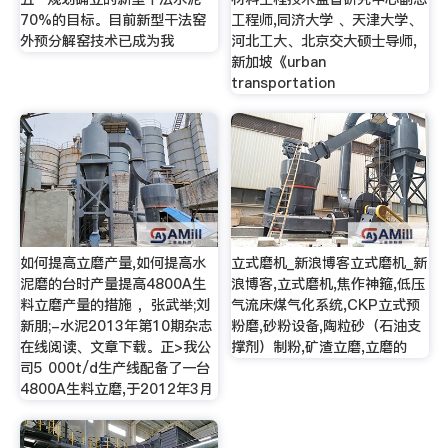
70%的目标。目前新型干法窑
工程师,同济大学 、天津大学、
外预分解窑技术已成为我
河北工大、北京交大硕士导师,
新加坡《urban
transportation
如何提高立磨产量,如何提高水
立式磨机_新浪博客立式磨机_新
泥磨的台时产量提高4800A生
浪博客,立式磨机,焦作神箍,低压
料立磨产量的措施 ，张武举;刘
气流床煤气化系统,CKP立式预
新朋;-水泥2013年第10期杂志
粉磨,砂粉设备,陶粒砂（石油支
在线阅读、文章下载。正>我公
撑剂）制粉,矿渣立磨,立磨的
司5 000t/d生产线配备了一台
4800A生料立磨,于2012年3月