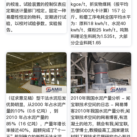
的校准。试验装置的控制仪表应
kgce/t，折实物煤耗（按平均
定期送计量部门检定。固定一种
热值5000大卡计算）157 公
易磨性恒定的物料，定期进行试
斤。粉磨工序电耗全国平均水平
验，以校对试验参数。实验报
为：原料18 kwh/t、水泥40
告。
kwh/t、煤粉25 kwh/t。吨熟
料理论生料耗为1.535t，大部
分企业料耗1.65
（征求意见稿）型干法水泥后发
2010年我国水泥产量分析 - 闻
优势明显，从2000 年占水泥产
宝联技术空间的日志 - 网易博
量的10%（0.6 亿吨），到
客2010年我国水泥产量分析,闻
2010 年占水泥产量的
宝联技术空间的网易博客,有混
85%（16 亿吨），产量年增长
凝土的地方，就会有我,闻宝联,
率接近40%，超额完成了“十一
工学博士,教授级高工,国家建筑
五” 规划确立的新型干法水泥
材料工程技术监督研究中心副总