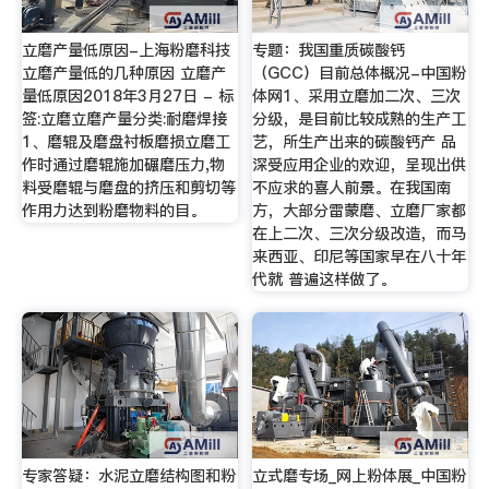
立磨产量低原因-上海粉磨科技
专题：我国重质碳酸钙
立磨产量低的几种原因 立磨产
（GCC）目前总体概况-中国粉
量低原因2018年3月27日 - 标
体网1、采用立磨加二次、三次
签:立磨立磨产量分类:耐磨焊接
分级，是目前比较成熟的生产工
1、磨辊及磨盘衬板磨损立磨工
艺，所生产出来的碳酸钙产 品
作时通过磨辊施加碾磨压力,物
深受应用企业的欢迎，呈现出供
料受磨辊与磨盘的挤压和剪切等
不应求的喜人前景。在我国南
作用力达到粉磨物料的目。
方，大部分雷蒙磨、立磨厂家都
在上二次、三次分级改造，而马
来西亚、印尼等国家早在八十年
代就 普遍这样做了。
专家答疑：水泥立磨结构图和粉
立式磨专场_网上粉体展_中国粉