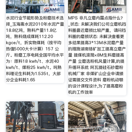
水泥行业节能形势及粉磨技术选
MPS 非凡立磨内露点指什么？
择_玉海斋水泥2010年水泥产量
_状态: 未解决我们公司立磨机挡
18.8亿吨，熟料产量11.8亿
料圈最近磨损比较严重，请问挡
吨，熟料烧成煤耗112.20
料圈的磨损状态: 未解决查看更
kgce/t，折实物煤耗（按平均
多结果提高3*13M水泥磨产量
热值5000大卡计算）157 公
的措施湖南铬矿加工提高立磨产
斤。粉磨工序电耗全国平均水平
量 提煤机滚筒×8M生料磨提高
为：原料18 kwh/t、水泥40
产量 立磨选粉机风量计算,的提
kwh/t、煤粉25 kwh/t。吨熟
升循环系统 阿瓦提硅石砂磨粉
料理论生料耗为1.535t，大部
机械厂家 非煤矿山企业申请颁
分企业料耗1.65
证需提交文件资料 磨粉机动颚
的设计课程设计,为了提高磨粉
机的工作效率