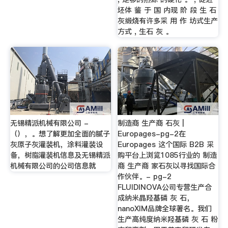
坯体 鉴 于 国 内现 阶 段 生 石
灰缎烧有许多采 用 作 坊式生产
方式 , 生石 灰 。
无锡精派机械有限公司 -
制造商 生产商 石灰 |
（），。想了解更加全面的腻子
Europages-pg-2在
灰原子灰灌装机，涂料灌装设
Europages 这个国际 B2B 采
备，树脂灌装机信息及无锡精派
购平台上浏览1085行业的 制造
机械有限公司的公司信息就
商 生产商 家石灰以寻找国际合
作伙伴。- pg-2
FLUIDINOVA公司专营生产合
成纳米晶羟基磷 灰 石，
nanoXIM品牌全球著名。我们
生产高纯度纳米羟基磷 灰 石 粉