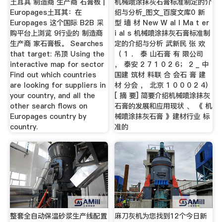
土耳其 制造商 生产商 石膏板 |
机械喷涂抹灰石膏标准制定的介
Europages土耳其：在
绍与分析_图文_百度文库0 新
Europages 这个国际 B2B 采
型 墙 材 New W al I Ma t er
购平台上浏览 9行业的 制造商
i al s 机械喷涂抹灰石膏标准制
生产商 家石膏板。 Searches
定的介绍与分析 武新民 张 欢
that target: 吊顶 Using the
（ 1 ． 泰 山石膏 有 限公司
interactive map for sector
， 泰安 2 7 1 0 2 6； 2 _ 中
Find out which countries
国建 筑材 料联 合 会石 膏 建
are looking for suppliers in
材 分会 ， 北京 1 0 0 0 2 4）
your country, and all the
[ 摘 要] 简要介绍机械喷涂抹灰
other search flows on
石膏的发展和应用现状 、 《 机
Europages country by
械喷涂抹灰石膏 》建材行业 标
country.
准的
整套全自动保温砂浆生产线配置
麻刀灰机为您找到12个今日新