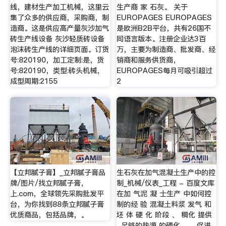
线，建材生产加工机械，这里云
生产商 家 石灰。 关于
集了众多的供应商，采购商，制
EUROPAGES EUROPAGES
造商。这是供应高产量灰沙加气
是欧洲B2B平台，共有26国不
砖生产线设备 灰沙轻质砖设备
同语言版本。注册企业达3百
泡沫砖生产线的详细页面。订货
万，主要为制造商、批发商、经
号:820190，加工定制:是，货
销商和服务供货商，
号:820190，类型:砖头机械，
EUROPAGES每月可吸引超过
成型周期:2155
2
【立邦腻子膏】_立邦腻子膏品
生石灰在加气混凝土生产中的控
牌/图片/找立邦腻子膏，
制_机械/仪表_工程 - 百度文库
上.com，全球领先采购批发平
在加 气泥 凝 士生产 中如何控
台，为你找到88条立邦腻子膏
制的经 验 混凝土料浆 发气 和
优质商品，包括品牌，。
坯 体 硬 化 阶段 、 稠化 提供
, 足够的热源 的硬化 。 , 促进