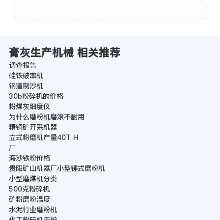
膏灰生产机械 相关推荐
调查报告
硅铁破率机
钢渣制沙机
30b粉碎机的价格
粉煤灰细度仪
为什么磨粉机磨滚不耐用
精铜矿开采机器
立式粉磨机产量40T H
厂
海沙铁粉价格
贵阳矿山机器厂小型锤式磨粉机
小型磨煤机分类
500克粉碎机
矿粉磨粉温度
水泥行业磨粉机