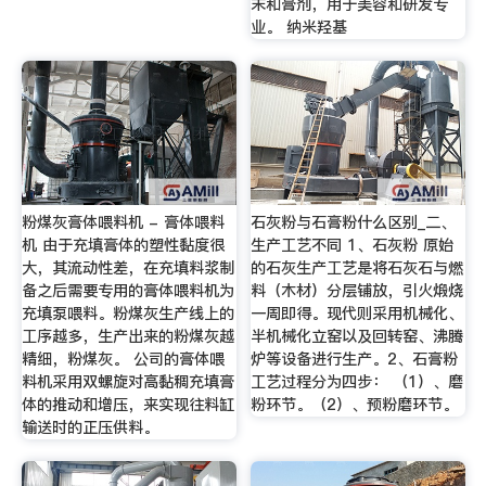
末和膏剂，用于美容和研发专
业。 纳米羟基
粉煤灰膏体喂料机 - 膏体喂料
石灰粉与石膏粉什么区别_二、
机 由于充填膏体的塑性黏度很
生产工艺不同 1、石灰粉 原始
大，其流动性差，在充填料浆制
的石灰生产工艺是将石灰石与燃
备之后需要专用的膏体喂料机为
料（木材）分层铺放，引火煅烧
充填泵喂料。粉煤灰生产线上的
一周即得。现代则采用机械化、
工序越多，生产出来的粉煤灰越
半机械化立窑以及回转窑、沸腾
精细，粉煤灰。 公司的膏体喂
炉等设备进行生产。2、石膏粉
料机采用双螺旋对高黏稠充填膏
工艺过程分为四步： （1）、磨
体的推动和增压，来实现往料缸
粉环节。（2）、预粉磨环节。
输送时的正压供料。