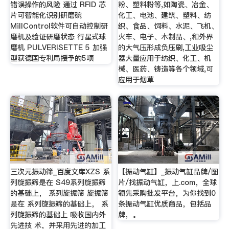
错误操作的风险 通过 RFID 芯
粉、塑料粉等,如陶瓷、冶金、
片可智能化识别研磨碗
化工、电池、建筑、塑料、纺
MillControl软件可自动控制研
织、食品、饲料、水泥、飞机、
磨机及验证研磨状态 行星式球
火车、电子、木制品、,和外界
磨机 PULVERISETTE 5 加强
的大气压形成负压刷,工业吸尘
型获德国专利局授予的5项
器大量应用于纺织、化工、机
械、医药、铸造等各个领域,可
应用于烟草
三次元振动筛_百度文库XZS 系
【振动气缸】_振动气缸品牌/图
列旋振筛是在 S49系列旋振筛
片/找振动气缸，上.com，全球
的基础上， 系列旋振筛 旋振筛
领先采购批发平台，为你找到0
是在 系列旋振筛的基础上， 系
条振动气缸优质商品，包括品
列旋振筛的基础上 吸收国内外
牌，。
先进技 术，并采用先进的加工