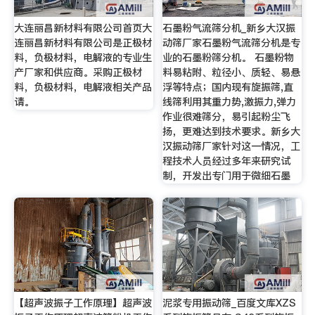
大连丽昌新材料有限公司首页大
石墨粉气流筛分机_新乡大汉振
连丽昌新材料有限公司是正极材
动筛厂家石墨粉气流筛分机是专
料，负极材料，电解液的专业生
业的石墨粉筛分机。 石墨粉物
产厂家和供应商。采购正极材
料易粘附、粒径小、质轻、易悬
料，负极材料，电解液相关产品
浮等特点；国内现有旋振筛,直
请。
线筛利用其重力势,激振力,弹力
作业很难筛分，易引起粉尘飞
扬，更难达到技术要求。新乡大
汉振动筛厂家针对这一情况，工
程技术人员经过多年来研究试
制，开发出专门用于微细石墨
【超声波振子工作原理】超声波
泥浆专用振动筛_百度文库XZS