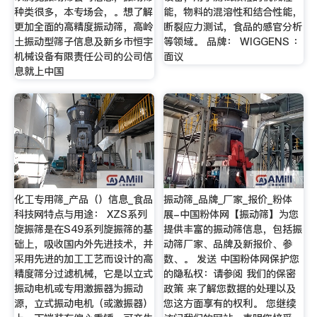
种类很多，本专场会，。想了解
能，物料的混溶性和结合性能，
更加全面的高精度振动筛，高岭
断裂应力测试，食品的感官分析
土振动型筛子信息及新乡市恒宇
等领域。 品牌： WIGGENS ：
机械设备有限责任公司的公司信
面议
息就上中国
化工专用筛_产品（）信息_食品
振动筛_品牌_厂家_报价_粉体
科技网特点与用途： XZS系列
展-中国粉体网【振动筛】为您
旋振筛是在S49系列旋振筛的基
提供丰富的振动筛信息，包括振
础上，吸收国内外先进技术，并
动筛厂家、品牌及新报价、参
采用先进的加工工艺而设计的高
数、。 发送 中国粉体网保护您
精度筛分过滤机械，它是以立式
的隐私权：请参阅 我们的保密
振动电机或专用激振器为振动
政策 来了解您数据的处理以及
源，立式振动电机（或激振器）
您这方面享有的权利。 您继续