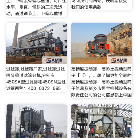
上、下端装有偏心重锤，可产生
访问我们的网站，表明您接受
水平、垂直、倾斜的三次元运
我们的使用条款
动，通过调节上、下偏心重锤
过滤筛,过滤筛厂家,过滤筛过滤
高精度振动筛，高岭土振动型筛
筛又称过滤筛分机,分别有
子【（），。想了解更加全面的
450SA型过滤筛和450SN型过
高精度振动筛，高岭土振动型筛
滤筛两种：400-0373-685
子信息及新乡市恒宇机械设备有
限责任公司的公司信息就上中国