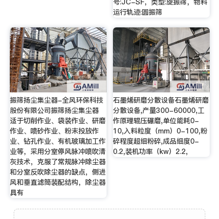
号:JC-SF，类型:旋振筛，物料
运行轨迹:圆振筛
振筛扬尘集尘器-全风环保科技
石墨烯研磨分散设备石墨烯研磨
股份有限公司振筛扬尘集尘器
分散设备,产量300-60000,工
适于切削作业、袋装作业、研磨
作原理辊压碾磨,单位能耗0-
作业、喷砂作业、粉末投放作
10,入料粒度（mm）0-100,粉
业、钻孔作业、有机玻璃加工作
碎程度超细粉碎,成品细度0-
业等，采用分室停风脉冲喷吹清
0.2,装机功率（kw）2.2,
灰技术，克服了常规脉冲除尘器
和分室反吹除尘器的缺点，侧进
风和垂直滤筒装配结构，除尘器
具有