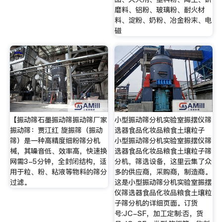
磨料、铝粉、玻璃粉、耐火材
料、淀粉、奶粉、冶金粉末、电
磁
【振动筛石墨振动筛振动筛厂家
小型振动筛分机实验室振摆仪筛
振动筛：贾江红 旋振筛（振动
选器食品化妆品粮食土壤粒子
筛）是一种高精度细粉筛分机
小型振动筛分机实验室振摆仪筛
械，其噪音低、效率高，快速换
选器食品化妆品粮食土壤粒子筛
网需3-5分钟，全封闭结构，适
分机，筛选设备，这里云集了众
用于粒、粉、粘液等物料的筛分
多的供应商，采购商，制造商。
过滤。
这是小型振动筛分机实验室振摆
仪筛选器食品化妆品粮食土壤粒
子筛分机的详细页面。订货
号:JC-SF，加工定制:否，货