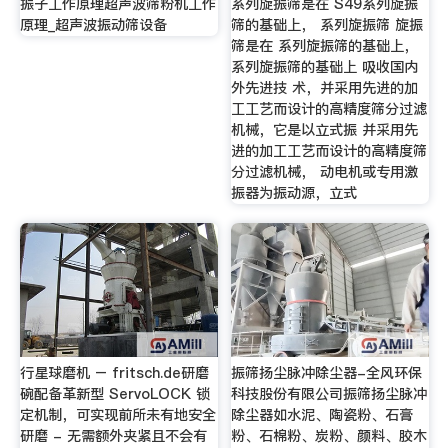
振子工作原理超声波筛粉机工作
系列旋振筛是在 S49系列旋振
原理_超声波振动筛设备
筛的基础上， 系列旋振筛 旋振
筛是在 系列旋振筛的基础上，
系列旋振筛的基础上 吸收国内
外先进技 术，并采用先进的加
工工艺而设计的高精度筛分过滤
机械，它是以立式振 并采用先
进的加工工艺而设计的高精度筛
分过滤机械， 动电机或专用激
振器为振动源，立式
行星球磨机 – fritsch.de研磨
振筛扬尘脉冲除尘器-全风环保
碗配备革新型 ServoLOCK 锁
科技股份有限公司振筛扬尘脉冲
定机制，可实现前所未有地安全
除尘器如水泥、陶瓷粉、石膏
研磨 - 无需额外夹紧且不会有
粉、石棉粉、炭粉、颜料、胶木