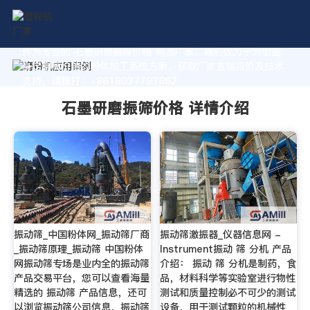
作为专业的 石墨研磨振筛价格 制造厂家，我们致力于为您量
身定制高价值的粉体加工系统方案。获取厂家直销报价及技术
支持，请拨打：+8618037793862
石墨研磨振筛价格 详情介绍
振动筛_中国粉体网_振动筛厂商
振动筛激振器_仪器信息网 -
_振动筛原理_振动筛 中国粉体
Instrument振动 筛 分机 产品
网振动筛专场是业内全的振动筛
介绍： 振动 筛 分机是制药，食
产品交易平台，您可以查看海量
品，材料科学等实验室进行物性
精选的 振动筛 产品信息，还可
测试和质量控制必不可少的测试
以浏览振动筛公司信息，振动筛
设备，用于测试颗粒的机械性