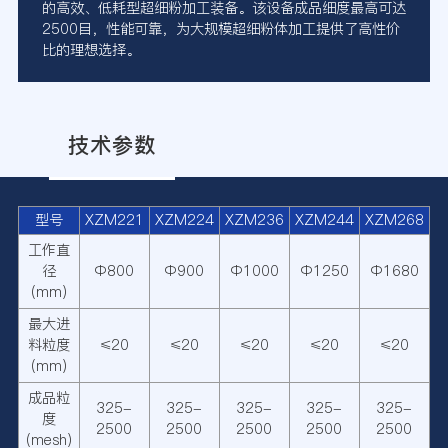
的高效、低耗型超细粉加工装备。该设备成品细度最高可达
2500目，性能可靠，为大规模超细粉体加工提供了高性价
比的理想选择。
技术参数
型号
XZM221
XZM224
XZM236
XZM244
XZM268
工作直
径
Φ800
Φ900
Φ1000
Φ1250
Φ1680
(mm)
最大进
料粒度
≤20
≤20
≤20
≤20
≤20
(mm)
成品粒
325-
325-
325-
325-
325-
度
2500
2500
2500
2500
2500
(mesh)