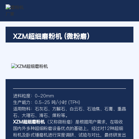
XZM超细磨粉机 (微粉磨)
进料粒度：0-20mm
生产能力：0.5-25 吨/小时 (TPH)
适用物料：石灰石、方解石、白云石、石油焦、石膏、重晶
石、大理石、滑石、煤粉等。
XZM超细磨粉机
（又称微粉磨）是根据用户需求，在吸收
国内外多种超细粉磨设备优点的基础上，经过对12种超细
粉机及卧式锤磨机进行深度调研、试验与对比，最终研发出