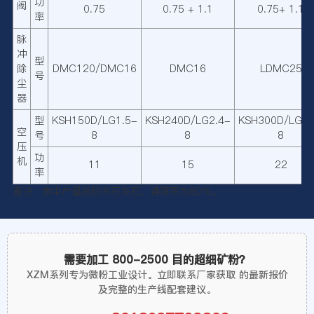
功
阀
0.75
0.75 + 1.1
0.75+ 1.1
率
脉
冲
型
除
DMC120/DMC16
DMC16
LDMC25
号
尘
器
型
KSH150D/LG1.5-
KSH240D/LG2.4-
KSH300D/LG3.
空
号
8
8
8
压
功
机
11
15
22
率
备注：表中产量指粉末石灰石，通筛率为80%。
需要加工 800-2500 目的超细矿粉？
XZM系列专为微粉工业设计。立即联系厂家获取
的最新报价
及完整的生产线配套建议。