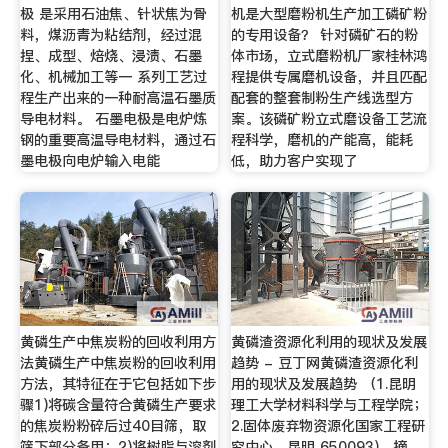
极 是采用石油焦、针状焦为骨
机是大型磨粉机生产加工磷矿粉
料，煤沥青为粘结剂，经过混
的专用设备？ 针对磷矿石的粉
捏、成型、焙烧、浸渍、石墨
体市场，立式磨粉机厂家桂林鸿
化、机械加工等一 系列工艺过
程提供专属磨机设备，并且匹配
程生产出来的一种耐高温石墨质
配套的整套制粉生产线选型方
导电材料。 石墨电极是电炉炼
案。该磷矿粉立式磨设备工艺流
钢的重要高温导电材料，通过石
程科学，磨机的产能高，能耗
墨电极向电炉输入电能
低，助力客户实现了
黄磷生产中焦炭粉的回收利用方
黄磷渣资源化利用的现状及发展
法黄磷生产中焦炭粉的回收利用
趋势 - 豆丁网黄磷渣资源化利
方法，其特征在于它包括如下步
用的现状及发展趋势 （1.昆明
骤1)将碳含量符合黄磷生产要求
理工大学材料科学与工程学院；
的焦炭粉粉碎后过40目筛，取
2.固体废弃物资源化国家工程研
筛下部分备用；2)将树脂与溶剂
究中心，昆明 650093） 摘