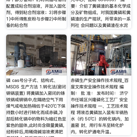
配置成粘合剂溶液，并加入固化
要：介绍了黄磷渣的基本化学成
剂，得到粘合剂溶液；3)将步骤
分及矿物组成，对我国黄磷和黄
1)中所得焦炭粉与步骤2)中所制
磷渣的生产现状，所带来的一系
备的粘合剂
列社 会问题以及黄磷渣在水泥
磷 cas号分子式、结构式、
赤磷生产安全操作技术规程_百
MSDS 生产方法 1.转化法(密闭
度文库安全操作技术规程 编
钢锅装置) 将黄磷加入密闭的铸
制： 批 准： 发布时间： 济宁
铁锅或钢锅中,在隔绝空气下用
市任城区兴隆磷化工艺厂 安全
煤气或电加热稍低于420℃下保
操作技术规程 一、工艺技术规
持数小时进行转化而成赤磷,冷
程 将液态黄磷加入装有半锅热
却后转化锅中的物料为暗红色至
水（约 50℃）的转化锅内，加
紫色的固体,此时尚含微量黄磷,
盖密 封，用行车吊至转化炉
经粉碎后,用稀烧碱溶液煮沸把
内，转化炉通电升温。