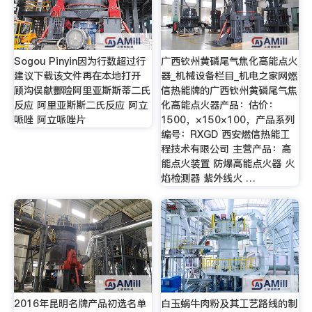
Sogou Pinyin因为行数超过行
广西钦州黄磷尾气焦化高能点火
建议下载该文件再在本地打开
器_机械设备栏目_机电之家网燃
顾沟俣献酆险阿里亚斯斯蒂二氏
信热能牌的广西钦州黄磷尾气焦
反应 阿里亚斯斯二氏反应 阿立
化高能点火器产品：估价：
哌唑 阿立哌唑片
1500，×150×100，产品系列
编号：RXGD 西安燃信热能工
程技术有限公司 主营产品：高
能点火装置 防爆高能点火器 火
焰检测器 紫外线火 …
2016年昆明名牌产品初选名单
白玉蜗牛肉粉及其工艺路线的制