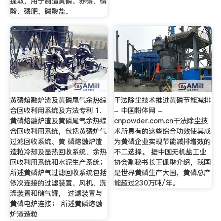
提取，用于制造黄磷、赤磷、磷
酸、磷肥、磷酸盐。
黄磷熔融炉渣及黄磷尾气余热综
干法除尘技术推进黄磷节能减排
合回收利用系统及方法专利 1.
- 中国粉体网 -
黄磷熔融炉渣及黄磷尾气余热综
cnpowder.com.cn干法除尘技
合回收利用系统，包括黄磷炉气
术所具有的这些综合功效使其成
过滤回收系统、黄 磷熔融炉渣
为黄磷企业实现节能减排增效的
造粒冷却及显热回收系统、余热
不二选择。 据中国无机盐工业
回收利用系统和水泥生产系统；
协会副秘书长王佩琳介绍，我国
所述黄磷炉气过滤回收系统包括
是世界黄磷生产大国，黄磷总产
依次连接的过滤装置、风机、洗
能超过230万吨/年。
涤装置和储气罐， 过滤装置与
黄磷电炉连接； 所述黄磷熔融
炉渣造粒