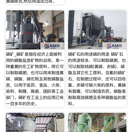
黄磷除去,然后用湿法过筛。
磷矿_磷矿是指在经济上能被利
磷矿石的用途磷的用途 磷矿石
用的磷酸盐类矿物的总称，是一
的用途较多，可以制取磷肥，也
种重要的化工矿物原料。用它可
可以制取纯磷(黄磷、赤磷)、磷
以制取磷肥，也可以用来制造黄
酸及其它化工原料。含氟的磷矿
磷、磷酸、磷化物及其他磷酸盐
石，在制肥过程中，还可以回收
类，以用于医药、食品、火柴、
氟。赤磷可做火柴的原料。黄磷
染料、制糖、陶瓷、国防等工业
有剧毒，可以制造农药。磷酸是
部门。磷矿在工业上的应用已有
制取高效磷肥及各种磷酸盐的原
一百多年的历史。
料。