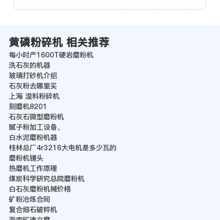
黄磷粉碎机 相关推荐
每小时产1600T硬岩磨粉机
洗石灰的机器
玻璃打砂机介绍
石灰粉去哪里买
上海 湿料粉碎机
刻磨机8201
石灰石微型磨粉机
腻子粉加工设备、
白水泥磨粉机器
桂林总厂4r3216大电机是多少瓦的
磨粉机锤头
热磨机工作原理
煤炭科学研究总院磨粉机
白石灰磨粉机械价格
矿粉冶炼合同
复合细石破粹机