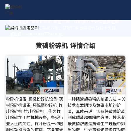
作为专业的 黄磷粉碎机 制造厂家，我们致力于为您量身定制
高价值的粉体加工系统方案。获取厂家直销报价及技术支持，
请拨打：+8618037793862
黄磷粉碎机 详情介绍
粉碎机设备_超微粉碎机设备_药
一种磷渣超微粉的制备方法 - X
材粉碎机设备_环辊磨粉碎机 竹
技术本发明涉及黄磷电炉的炉
叶粉碎机 竹叶粉碎机，作为竹
渣，具体来说，涉及将黄磷炉渣
叶粉碎加工的机械设备，备受行
制成磷渣超微粉的方法。技术背
业人士的关注，竹叶粉是一种吸
景黄磷炉渣是黄磷生产过程中排
湿性功能很强的植物，它含有天
出的渣。过去黄磷炉渣多作为废