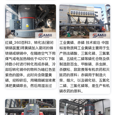
红磷_360百科3、转化法(密闭
工业黄磷、赤磷 技术前沿 中国
钢锅装置)将黄磷加入密闭的铸
标准物质网工业黄磷主要用于生
铁锅或钢锅中，在隔绝空气下用
产热法磷酸、三氯化磷、三氯氧
煤气或电加热稍低于420℃下保
磷、五硫化二磷等磷化合物及供
持数小时进行转化而成赤磷，冷
制造敌百虫、甲胺磷、杀虫眯、
却后转化锅中的物料为暗红色至
杀螟松、敌敌畏等有机农药和灭
紫色的固体，此时尚含微量黄
鼠药的原料；赤磷用于制造火
磷，经粉碎后，用稀烧碱溶液煮
柴、烟火，以及磷化铝、五氧化
沸把黄磷除去，然后用湿法过
二磷、三氯化磷等，是生产有机
磷农药的原料。