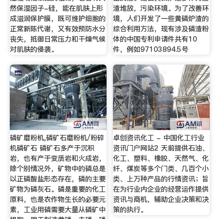
然保湿因子-硅，能在肌肤上形
渣堆放，污染环境。为了改善环
成滋润保护膜，既可维护细胞的
境，人们开发了一些黄磷炉渣的
正常新陈代谢，又有效预防水分
综合利用方法，现有涉及磷渣粉
丧失，抵御日常压力和干燥气候
体的中国专利申请件共有10
对肌肤的侵袭。
件，例如97103894.5号
磷矿磨粉机,磷矿石磨粉机/粉碎
卓创资讯化工 - 中国化工行业
机磷矿石 磷矿石多产于沉积
资讯门户网站2 天前提供石油、
岩，也有产于变质岩和火成岩，
化工、塑料、橡胶、天然气、化
除个别情况外，矿物中的磷总是
纤、煤炭等多个门类、几百个小
以正磷酸盐形态存在，磷的主要
类、上万种产品的行情资讯；旨
矿物为磷灰石。磷是重要的化工
在为行业内企业的经营运作提供
原料，也是农作物生长的必要元
资讯与商机，辅助企业决策和决
素，工业用磷需要大量从磷矿中
策的执行。