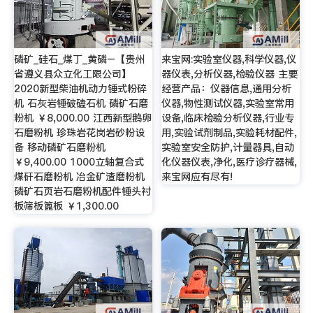
磷矿_硅石_煤丁_黄磷–【贵州
来宝网:实验室仪器,科学仪器,仪
省遵义县众立化工限公司】
器仪表,分析仪器,检验仪器 主要
2020新型柴油机动力锤式粉碎
经营产品：仪器信息,通用分析
机 石灰岩锤破磕石机 磷矿石磨
仪器,物性测试仪器,实验室常用
粉机 ￥8,000.00 江西新型鹅卵
设备,临床检验分析仪器,行业专
石磨粉机 珍珠岩花岗岩砂粉设
用,实验试剂制品,实验耗材配件,
备 移动磷矿石磨粉机
实验室安全防护,计量器具,自动
￥9,400.00 1000立轴复合式
化仪器仪表,净化,医疗诊疗器械,
煤矸石磨粉机 冶金矿渣磨粉机
来宝网应有尽有!
磷矿石页岩石磨粉机配件锤头衬
板筛板篦板 ￥1,300.00