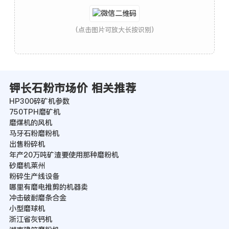
(点击图片可放大长按识别)
钾长石粉市场价 相关推荐
HP300碎矿机参数
750TPH磨矿机
磨煤机的风机
马牙石粉磨粉机
出售粉碎机
年产20万吨矿渣要使用那种磨粉机
砂磨机莱州
粉碎生产线设备
哪里有磨电推剪的机器卖
冲击破耐磨条合金
小型磨球机
浙江省灰钙机