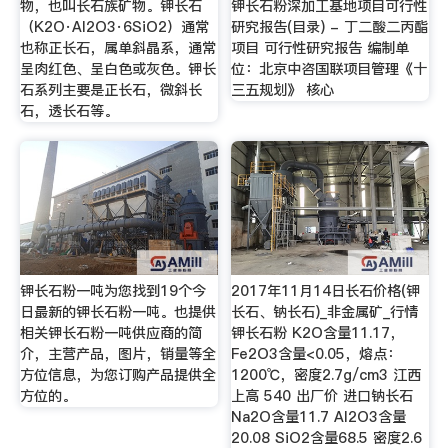
物，也叫长石族矿物。钾长石
钾长石粉深加工基地项目可行性
（K2O·Al2O3·6SiO2）通常
研究报告(目录) - 丁二酸二丙酯
也称正长石，属单斜晶系，通常
项目 可行性研究报告 编制单
呈肉红色、呈白色或灰色。钾长
位：北京中咨国联项目管理《十
石系列主要是正长石，微斜长
三五规划》 核心
石，透长石等。
钾长石粉一吨为您找到19个今
2017年11月14日长石价格(钾
日最新的钾长石粉一吨。也提供
长石、钠长石)_非金属矿_行情
相关钾长石粉一吨供应商的简
钾长石粉 K2O含量11.17，
介，主营产品，图片，销量等全
Fe2O3含量<0.05，熔点：
方位信息，为您订购产品提供全
1200℃，密度2.7g/cm3 江西
方位的。
上高 540 出厂价 进口钠长石
Na2O含量11.7 Al2O3含量
20.08 SiO2含量68.5 密度2.6