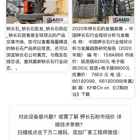
钠长石_钠长石批发_钠长石供应
2020年钾长石的发展前景 - 中
_钠长石贸易是全球顶尖的产品
国钾长石行业现状分析与发展
交易市场，您可以查看海量精选
名 称： 中国钾长石行业现状分
的钠长石产品供应信息，还可以
析与发展趋势研究报告（2020
浏览钠长石公司黄页，与商友在
年版） 编 号： 158A866 市场
线洽谈，查找最新钠长石行业动
价：纸质版8200元 电子版
态，。
8500元 纸质+电子版8800元
优惠价： 7650 元 电 话：、、
66182099、66183099(传真)
邮 箱：
KF@Cir.cn
《订购协
议》下载
对此设备感兴趣？或需了解 钾长石粉市场价 详
细技术参数？
扫描或点击下方二维码，添加厂家工程师微信：