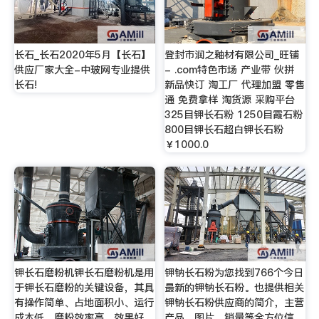
长石_长石2020年5月【长石】
登封市润之釉材有限公司_旺铺
供应厂家大全-中玻网专业提供
- .com特色市场 产业带 伙拼
长石!
新品快订 淘工厂 代理加盟 零售
通 免费拿样 淘货源 采购平台
325目钾长石粉 1250目霞石粉
800目钾长石超白钾长石粉
￥1000.0
钾长石磨粉机钾长石磨粉机是用
钾钠长石粉为您找到766个今日
于钾长石磨粉的关键设备，其具
最新的钾钠长石粉。也提供相关
有操作简单、占地面积小、运行
钾钠长石粉供应商的简介，主营
成本低、磨粉效率高、效果好、
产品，图片，销量等全方位信