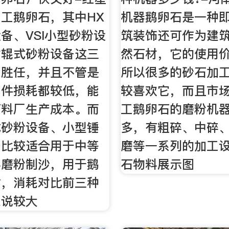
工鹅卵石，其中HX
机器鹅卵石是一种
备、VSI小型砂粉设
筑装饰还可作为建
对辊式砂粉设备这三
然石材，它的使用
能胜任，并且不管是
所以很多的砂石加
部件损耗都较低，能
较喜欢它，而且市
石料厂生产成本。而
工鹅卵石的磨粉机
式砂粉设备、小型锤
多，有粗碎、中碎
备比较适合用于中等
磨等一系列的加工设
料磨粉制沙，用于鹅
石物料展示图
时，消耗对比前三种
来说较大