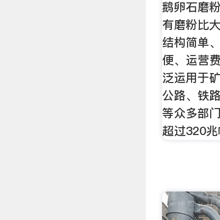
鹅卵石磨粉
有磨粉比
结构简单
便、运营
泛运用于
公路、铁
等众多部
超过320