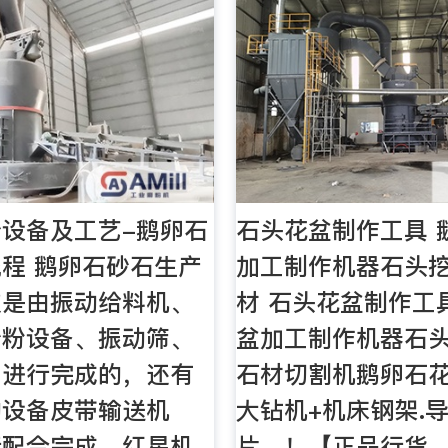
设备及工艺-鹅卵石
石头花盆制作工具 
程 鹅卵石砂石生产
加工制作机器石头
次是由振动给料机、
材 石头花盆制作工
砂粉设备、振动筛、
盆加工制作机器石
同进行完成的，还有
石材切割机鹅卵石
的设备皮带输送机
大钻机+机床钢架.导
行配合完成。红星机
片、！【正品行货