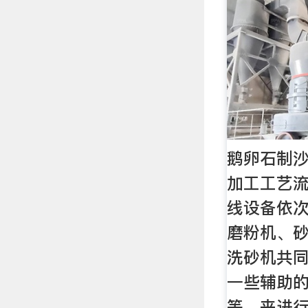
鹅卵石制沙
加工工艺流
线设备依
磨粉机、
洗砂机共
一些辅助
等，来进