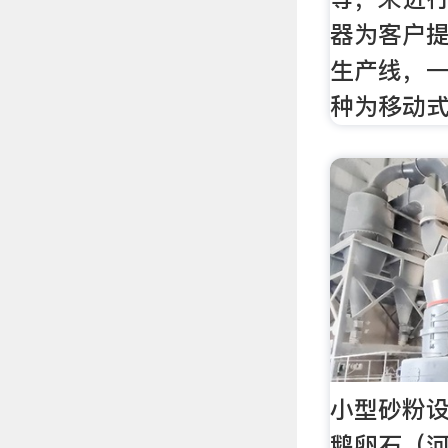
器为客户
生产线，
种为移动
小型砂粉
鹅卵石（河