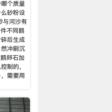
沙哪个质量
什么砂粉设
砂与河沙有
条件不同鹅
粉碎后生成
自然冲刷沉
量鹅卵石加
以控制的，
子，需要用