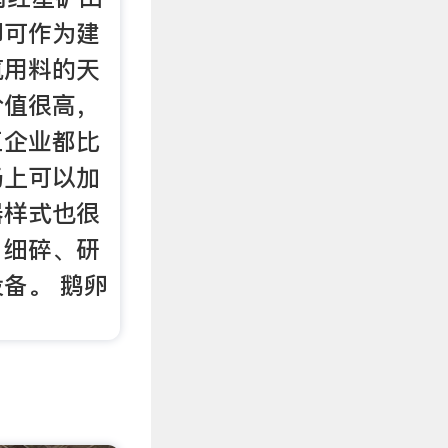
即可作为建
筑用料的天
价值很高，
工企业都比
场上可以加
器样式也很
、细碎、研
备。 鹅卵