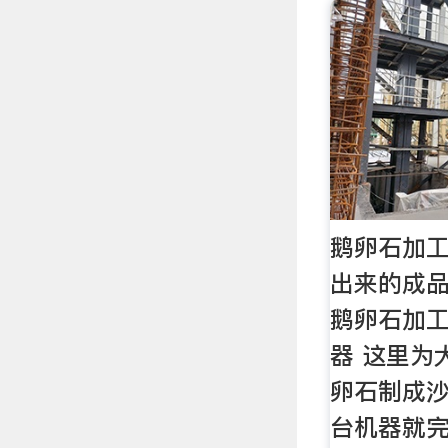
鹅卵石加
出来的成品
鹅卵石加
器 这里为
卵石制成
台机器就