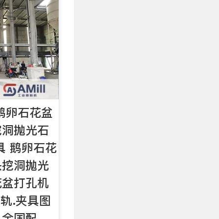
鹅卵石花盆
挖洞抛光石
具 鹅卵石花
头挖洞抛光
花盆打孔机
轨.夹具图
，全国配