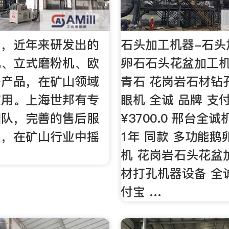
产，近年来研发出的
石头加工机器-石头
机、立式磨粉机、欧
卵石石头花盆加工
等产品，在矿山领域
青石 花岗岩石材钻
应用。上海世邦有专
眼机 全诚 品牌 支
团队，完善的售后服
¥3700.0 邢台全
队，在矿山行业中摇
1年 同款 多功能
机 花岗岩石头花盆
材打孔机器设备 全诚
付宝 …