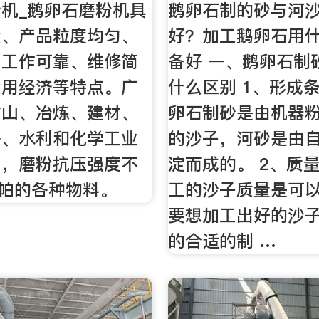
机_鹅卵石磨粉机具
鹅卵石制的砂与河
大、产品粒度均匀、
好？加工鹅卵石用
、工作可靠、维修简
备好 一、鹅卵石制
费用经济等特点。广
什么区别 1、形成
矿山、冶炼、建材、
卵石制砂是由机器
路、水利和化学工业
的沙子，河砂是由
门，磨粉抗压强度不
淀而成的。 2、质
兆帕的各种物料。
工的沙子质量是可
要想加工出好的沙
的合适的制 …