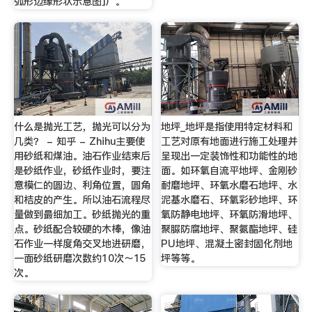
弧形边缘形状示意图]）。
什么是抛光工艺，抛光可以分为
地坪_地坪是指使用特定材料和
几类？ - 知乎 - Zhihu主要使
工艺对原有地面进行施工处理并
用砂纸和煤油。油石作业结束后
呈现出一定装饰性和功能性的地
是砂纸作业，砂纸作业时，要注
面。如环氧自流平地坪、金刚砂
意模仁的圆边、利角位置，圆角
耐磨地坪、环氧水磨石地坪、水
和桔皮的产生。所以油石流程尽
泥基水磨石、环氧彩砂地坪、环
量做到最细加工。砂纸抛光的重
氧防静电地坪、环氧防滑地坪、
点。砂纸配合较硬的木棒，像油
聚脲防腐地坪、聚氨酯地坪、硅
石作业一样度角交叉地进研磨，
PU地坪、混凝土密封固化剂地
一面砂纸研磨次数约10次～15
坪等等。
次。