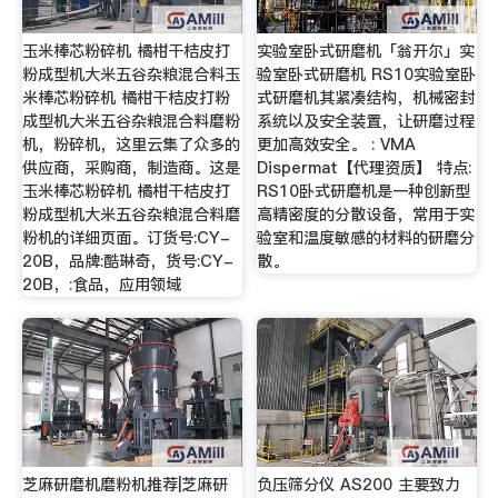
玉米棒芯粉碎机 橘柑干桔皮打
实验室卧式研磨机「翁开尔」实
粉成型机大米五谷杂粮混合料玉
验室卧式研磨机 RS10实验室卧
米棒芯粉碎机 橘柑干桔皮打粉
式研磨机其紧凑结构，机械密封
成型机大米五谷杂粮混合料磨粉
系统以及安全装置，让研磨过程
机，粉碎机，这里云集了众多的
更加高效安全。 : VMA
供应商，采购商，制造商。这是
Dispermat【代理资质】 特点:
玉米棒芯粉碎机 橘柑干桔皮打
RS10卧式研磨机是一种创新型
粉成型机大米五谷杂粮混合料磨
高精密度的分散设备，常用于实
粉机的详细页面。订货号:CY-
验室和温度敏感的材料的研磨分
20B，品牌:酷琳奇，货号:CY-
散。
20B，:食品，应用领域
芝麻研磨机磨粉机推荐|芝麻研
负压筛分仪 AS200 主要致力