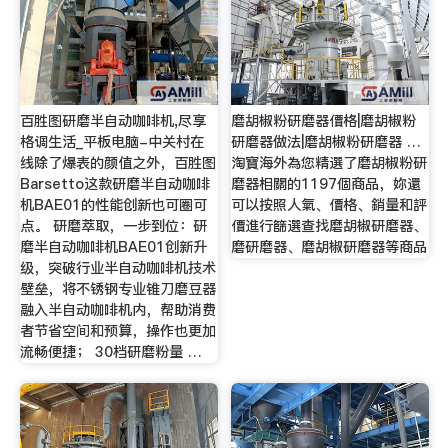
百胜图研磨半自动咖啡机,尽享
磨胡椒粉研磨器價格|磨胡椒粉
格调生活_平板电脑-中关村在
研磨器做法|磨胡椒粉研磨器 …
线除了爆表的颜值之外，百胜图
淘寶海外為您精選了磨胡椒粉研
Barsetto这款研磨半自动咖啡
磨器相關的1197個商品，妳還
机BAE01的性能创新也可圈可
可以按照人氣、價格、銷量和評
点。 研磨萃取，一步到位：研
價進行篩選查找磨胡椒研磨器、
磨半自动咖啡机BAE01创新升
磨研磨器、磨胡椒研磨器等商品
级，突破行业半自动咖啡机技术
壁垒，将不锈钢专业锥刀磨豆器
融入半自动咖啡机内，帮助消费
者节省空间和预算，操作也更加
流畅便捷； 30档研磨粉量 …