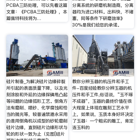
PCBA三防处理，可以先看这篇
分离系统的研磨机制造商，分离
文章：《PCBA三防处理》，本
器均为进口材料。出料快，不堵
篇佩特科技将为…
塞，同等条件下研磨效率》
30%是我们给您的承诺。
硅片制备_为解决硅片边缘碎裂
教你分辨玉器的机压件和手工
所引起的表面质量下降，以及光
件-百度经验教你分辨玉器的机
刻涂胶和外延的边缘探碑甩凸起
压件和手工件,俗话说，“玉不琢
等问题的边缘弧形工艺。倒角方
不成器”，玉器的最终价值在很
法有磨削、喷砂、化学腐蚀和恰
大程度上体现在雕刻工艺水平
当的抛光等，较普遍禁邀永采用
上，如果说，玉质本身好坏决定
的是用倒角机以成型的砂轮磨削
了玉器：一个粗劣的雕工，肯定
硅片边缘，直到硅片边缘形状与
连玉料的
轮的形状一致为止（见图[硅片