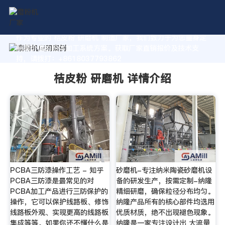
作为专业的 桔皮粉 研磨机 制造厂家，我们致力于为您量身定
制高价值的粉体加工系统方案。获取厂家直销报价及技术支
持，请拨打：+8618037793862
桔皮粉 研磨机 详情介绍
PCBA三防漆操作工艺 - 知乎
砂磨机-专注纳米陶瓷砂磨机设
PCBA三防漆是最常见的对
备的研发生产，按需定制-纳隆
PCBA加工产品进行三防保护的
精细研磨，确保粒径分布均匀。
操作，它可以保护线路板、修饰
纳隆产品所有的核心部件均选用
线路板外观、实现更高的线路板
优质材质，绝不出现褪色现象。
集成等等。如果你还不懂什么是
纳隆是一家专注设计出 大流量