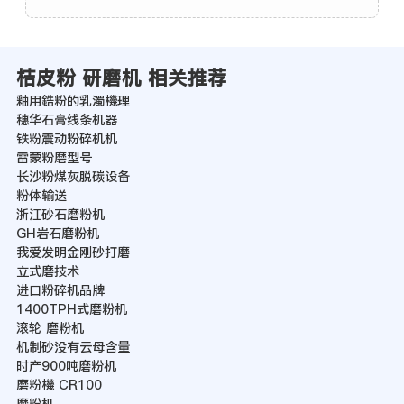
桔皮粉 研磨机 相关推荐
釉用鋯粉的乳濁機理
穗华石膏线条机器
铁粉震动粉碎机机
雷蒙粉磨型号
长沙粉煤灰脱碳设备
粉体输送
浙江砂石磨粉机
GH岩石磨粉机
我爱发明金刚砂打磨
立式磨技术
进口粉碎机品牌
1400TPH式磨粉机
滚轮 磨粉机
机制砂没有云母含量
时产900吨磨粉机
磨粉機 CR100