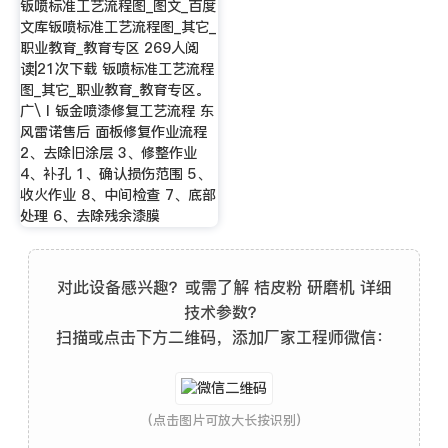
钣喷标准工艺流程图_图文_百度
文库钣喷标准工艺流程图_其它_
职业教育_教育专区 269人阅
读|21次下载 钣喷标准工艺流程
图_其它_职业教育_教育专区。
广\ I 钣金喷漆修复工艺流程 东
风雷诺售后 面板修复作业流程
2、去除旧涂层 3、修整作业
4、补孔 1、确认损伤范围 5、
收火作业 8、中间检查 7、底部
处理 6、去除残余漆膜
对此设备感兴趣？或需了解 桔皮粉 研磨机 详细
技术参数？
扫描或点击下方二维码，添加厂家工程师微信：
(点击图片可放大长按识别)