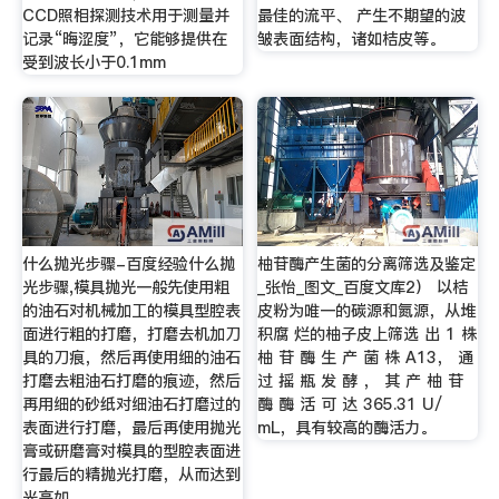
CCD照相探测技术用于测量并
最佳的流平、 产生不期望的波
记录“晦涩度”，它能够提供在
皱表面结构，诸如桔皮等。
受到波长小于0.1mm
什么抛光步骤-百度经验什么抛
柚苷酶产生菌的分离筛选及鉴定
光步骤,模具抛光一般先使用粗
_张怡_图文_百度文库2） 以桔
的油石对机械加工的模具型腔表
皮粉为唯一的碳源和氮源，从堆
面进行粗的打磨，打磨去机加刀
积腐 烂的柚子皮上筛选 出 1 株
具的刀痕，然后再使用细的油石
柚 苷 酶 生 产 菌 株 A13， 通
打磨去粗油石打磨的痕迹，然后
过 摇 瓶 发 酵 ， 其 产 柚 苷
再用细的砂纸对细油石打磨过的
酶 酶 活 可 达 365.31 U/
表面进行打磨，最后再使用抛光
mL，具有较高的酶活力。
膏或研磨膏对模具的型腔表面进
行最后的精抛光打磨，从而达到
光亮如