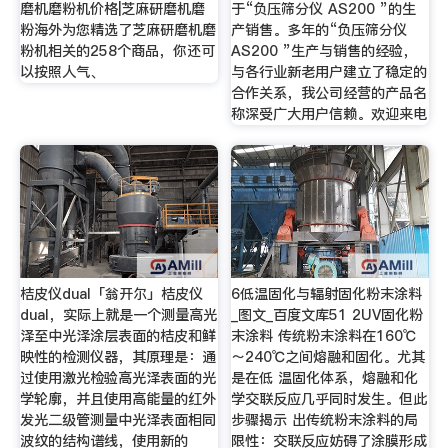
磨机磨粉机价格|芝麻研磨机磨
于“负压筛分仪 AS200 ”的生
粉海外为您精选了芝麻研磨机磨
产销售。多年的“负压筛分仪
粉机相关的258个商品，你还可
AS200 ”生产与销售的经验，
以按照人气、
与各行业新老用户建立了稳定的
合作关系，我公司经营的产品名
称深受广大用户信赖。欢迎来电
桔皮仪dual「翁开尔」桔皮仪
6低温固化与辐射固化粉末涂料
dual，实际上就是一个测量高光
_图文_百度文库51 2UV固化粉
泽至中光泽涂层表面的桔皮和鲜
末涂料 传统粉末涂料在160℃
映性的检测仪器，其原理是：通
～240℃之间熔融和固化。尤其
过使用激光检验高光泽表面的光
是在低 温固化体系，熔融和化
学轮廓，并且使用高能量的红外
学交联反应几乎同时发生。但此
发光二级管测量中光泽表面相同
步骤揭示 出传统粉末涂料的局
波纹的结构谱线，使用新的
限性：交联反应妨碍了涂膜形成