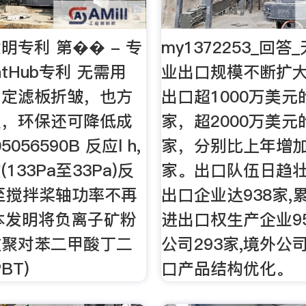
明专利 第�� - 专
my1372253_回
entHub专利 无需用
业出口规模不断扩大
固定滤板折皱，也方
出口超1000万美元
尘，环保还可降低成
家，超2000万美元
5056590B 反应l h,
家，分别比上年增加
133Pa至33Pa)反
家。出口队伍日趋
,直至搅拌桨轴功率不再
出口企业达938家,
本发明将负离子矿粉
进出口权生产企业9
在聚对苯二甲酸丁二
公司293家,境外公司
BT)
口产品结构优化。