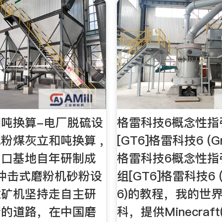
吨换算-电厂脱硫设
格雷科技6概念性指
粉煤灰立和吨换算 ,
[GT6]格雷科技6 (Gr
出口基地自年研制成
格雷科技6概念性指
*台冲击式磨粉机砂粉设
组[GT6]格雷科技6 (
意矿机坚持走自主研
6)的教程，我的世
新的道路，在中国磨
科，提供Minecraf