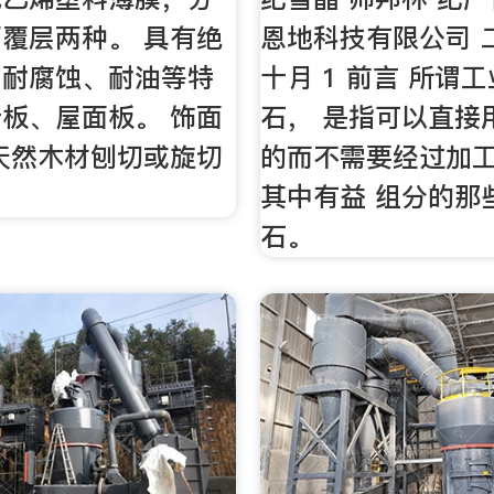
覆层两种。 具有绝
恩地科技有限公司 二
、耐腐蚀、耐油等特
十月 1 前言 所谓
板、屋面板。 饰面
石， 是指可以直接
天然木材刨切或旋切
的而不需要经过加工
其中有益 组分的那
石。