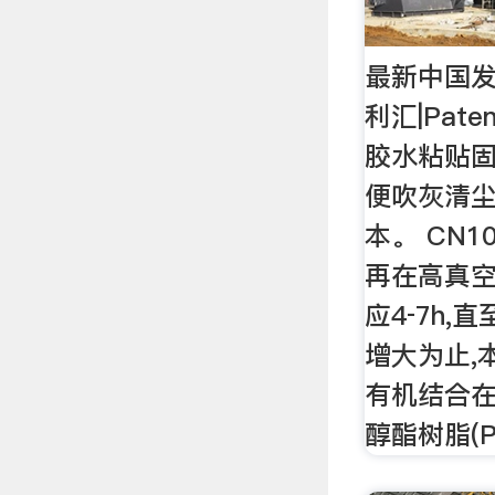
最新中国发
利汇|Pat
胶水粘贴
便吹灰清
本。 CN10
再在高真空(
应4‑7h
增大为止,
有机结合
醇酯树脂(P