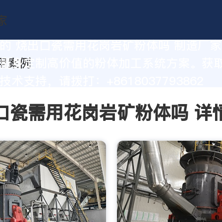
的 烧出口瓷需用花岗岩矿粉体吗 制造厂
量身定制高价值的粉体加工系统方案。获
术支持，请拨打：+8618037793862
口瓷需用花岗岩矿粉体吗 详