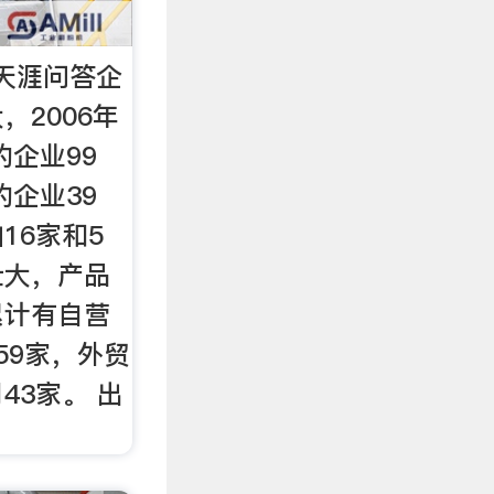
答_天涯问答企
，2006年
的企业99
的企业39
16家和5
壮大，产品
累计有自营
59家，外贸
43家。 出