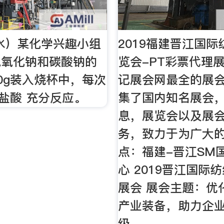
天水）某化学兴趣小组
2019福建晋江国
氢氧化钠和碳酸钠的
览会-PT彩票代理
0g装入烧杯中，每次
记展会网最全的展
稀盐酸 充分反应。
集了国内知名展会
息，展览会以及展
务，致力于为广大的
点：福建-晋江SM
心 2019晋江国际
展会 展会主题：优
产业装备，助力企
级