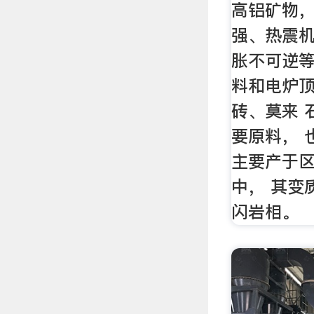
高铝矿物
强、热震机
胀不可逆
料和电炉顶
砖、莫来 
要原料， 
主要产于
中， 其变
闪岩相。