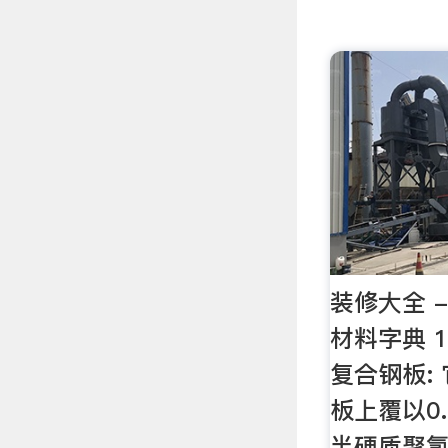
装修大全 -
材料字典 
复合钢板:
板上覆以0.
半硬质聚