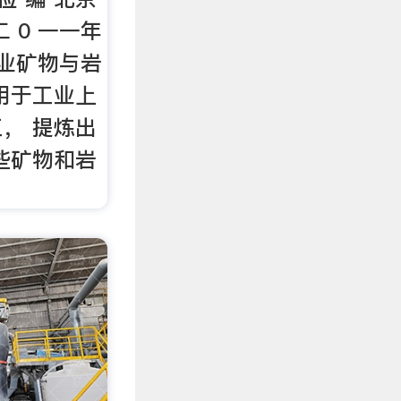
 0 一一年
工业矿物与岩
用于工业上
， 提炼出
些矿物和岩