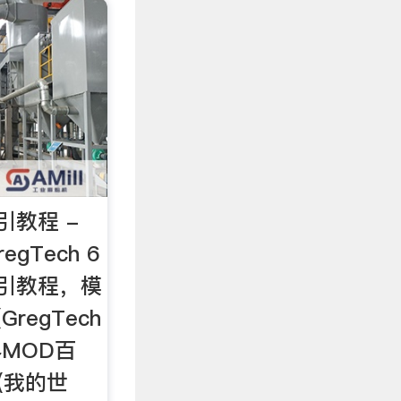
引教程 -
egTech 6
引教程，模
GregTech
界MOD百
t(我的世