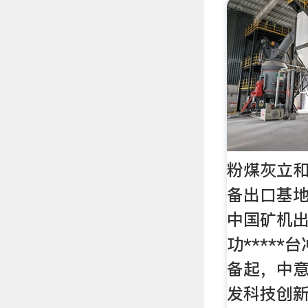
粉煤灰立和
备出口基地
中国矿机
功****
备起，中
发科技创