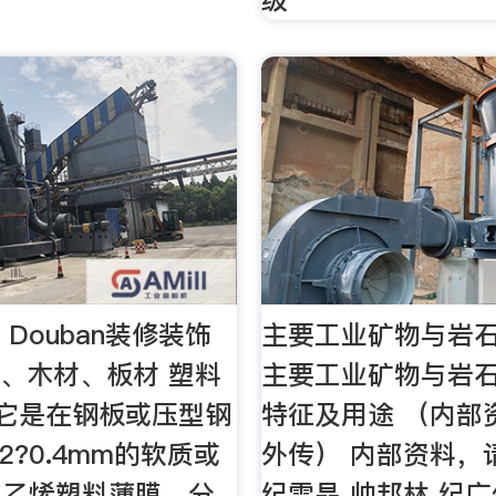
 Douban装修装饰
主要工业矿物与岩石
1、木材、板材 塑料
主要工业矿物与岩石
 它是在钢板或压型钢
特征及用途 （内部
2?0.4mm的软质或
外传） 内部资料，
氯乙烯塑料薄膜，分
纪雪晶 帅邦林 纪广