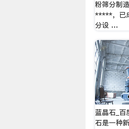
粉筛分制
*****
分设 …
蓝晶石_百
石是一种