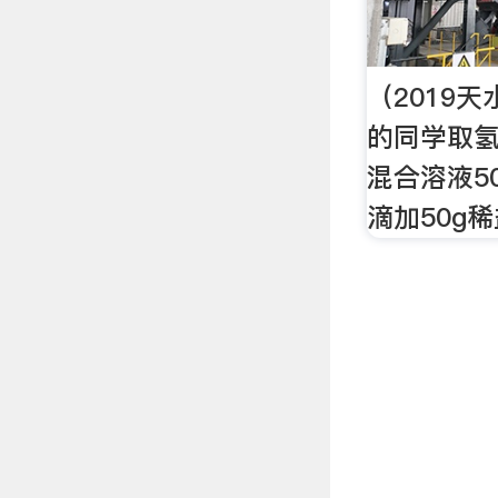
（2019
的同学取
混合溶液5
滴加50g