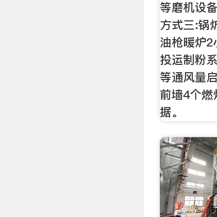
等磨机设备,
方式三:锅
油枪暖炉2
投运制粉系
等通风量启
前墙4个燃
据。