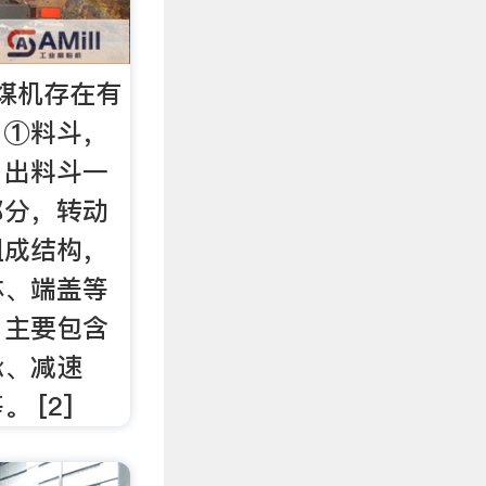
煤机存在有
：①料斗，
，出料斗一
部分，转动
组成结构，
体、端盖等
，主要包含
承、减速
 [2]