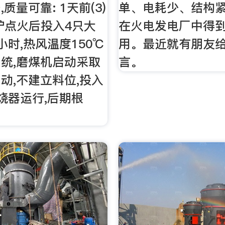
质量可靠: 1天前(3)
单、电耗少、结构
炉点火后投入4只大
在火电发电厂中得
小时,热风温度150℃
用。最近就有朋友
统,磨煤机启动采取
言。
动,不建立料位,投入
烧器运行,后期根