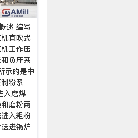
概述 编写_
煤机直吹式
煤机工作压
统和负压系
)中所示的是中
压制粉系
进入磨煤
燥和磨粉两
流进入粗粉
粉送进锅炉