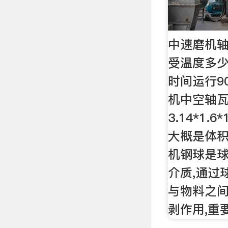
中速磨机
受温度多少
时间运行9
机中空轴瓦
3.14*1.6*
大概是体积
机钢球是
介质,通过
与物料之
剥作用,重