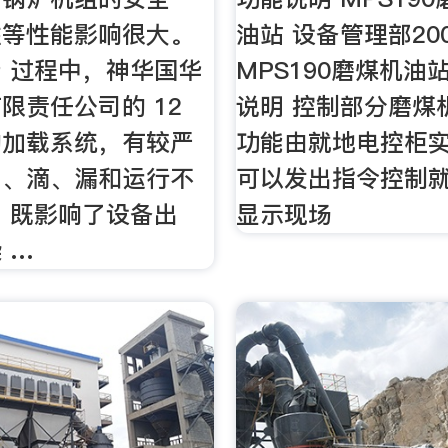
性等性能影响很大。
油站 设备管理部200
 过程中，神华国华
MPS190磨煤机油
限责任公司的 12
说明 控制部分磨煤
的加载系统，有较严
功能由就地电控柜实
冒、滴、漏和运行不
可以发出指令控制
 既影响了设备出
显示现场
 …