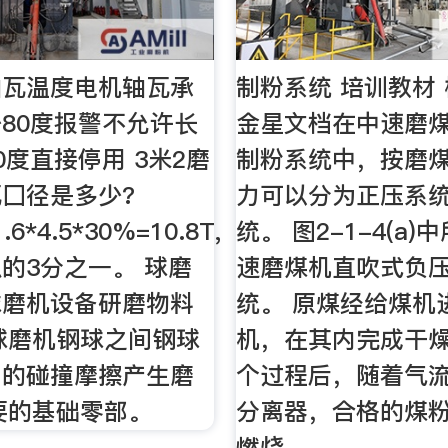
轴瓦温度电机轴瓦承
制粉系统 培训教材 
80度报警不允许长
金星文档在中速磨
0度直接停用 3米2磨
制粉系统中，按磨
囗径是多少?
力可以分为正压系
1.6*4.5*30%=10.8T,
统。 图2-1-4(a
的3分之一。 球磨
速磨煤机直吹式负
球磨机设备研磨物料
统。 原煤经给煤机
球磨机钢球之间钢球
机，在其内完成干
间的碰撞摩擦产生磨
个过程后，随着气
要的基础零部。
分离器，合格的煤
燃烧。