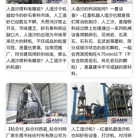
人造沙原料有哪些？人造沙子机
人造沙的利润如何？一套设
器如今的砂石骨料市场，人工造
备？-红星机器人造沙也就是我
砂已经数见不鲜，天然河沙禁止
们常说机制沙、人工沙，是指物
开采，市场匮乏，砂石骨料供应
料经过除土处理通过一系列机械
缺口大。人造沙的出现为市场带
设备将鹅卵石、花岗岩、石英
来巨大的转机，不仅成品的粒度
石、石灰石、玄武岩等磨粉、筛
可控，质量也更高，应用范围
分成细沙状态的岩石颗粒，一般
广，符合建筑用砂的标准，那么
会将其控制在4.75mm以下（不
人造沙原料有哪些？人工造沙子
包含软质岩石、风化岩石的颗
的机器？
粒），是基建中不可或缺的原材
料。
【粘合衬_粘合衬西装_粘合衬网
人工造沙机？-红星机器造沙机
厂家东莞市裕纺衬布有限公司为
也叫砂粉设备、打沙机，对河卵