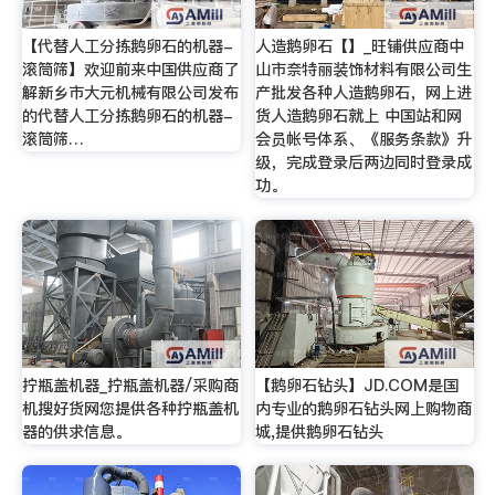
【代替人工分拣鹅卵石的机器-
人造鹅卵石【】_旺铺供应商中
滚筒筛】欢迎前来中国供应商了
山市奈特丽装饰材料有限公司生
解新乡市大元机械有限公司发布
产批发各种人造鹅卵石，网上进
的代替人工分拣鹅卵石的机器-
货人造鹅卵石就上 中国站和网
滚筒筛…
会员帐号体系、《服务条款》升
级，完成登录后两边同时登录成
功。
拧瓶盖机器_拧瓶盖机器/采购商
【鹅卵石钻头】JD.COM是国
机搜好货网您提供各种拧瓶盖机
内专业的鹅卵石钻头网上购物商
器的供求信息。
城,提供鹅卵石钻头