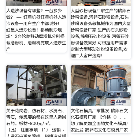
人造沙设备有哪些？一台多少
大型砂粉设备厂家生产的鹅卵石
钱？ -- 红星机器红星机器人造
砂粉设备,河卵石砂粉设备,石头
沙设备—用户生产中都说好！
砂粉设备弘毅机械作为国内大型
红星人造沙设备！移动制沙现
砂粉设备厂家,生产的石头砂粉
场：2台轮胎移动磨粉机分别搭
设备,鹅卵石砂粉设备,河卵石砂
载磨粉机、磨粉机完成人造沙生
粉设备效果好,可根据用户需求
产
定制大型移动砂粉设备设备,欢
迎广大客户选购!
关于花岗岩、仿石材、水洗石、
文化石模具厂家批发 鹅卵石文
青石，你想要的都在这里人造岗
化石模具厂家 【价格（），。
石的。板材~800元/㎡。
想了解更加全面的文化石模具厂
（此） 注意事项 （1） 运输 ：
家批发 鹅卵石文化石模具厂家
人造石应避免滚摔、碰撞造成板