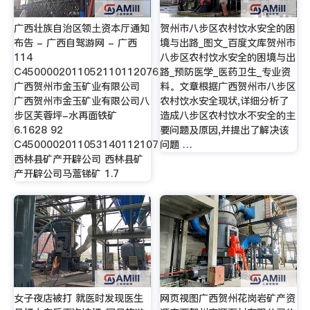
广西壮族自治区领土资本厅通知
贺州市八步区农村饮水安全的困
布告 - 广西自驾游网 - 广西
境与出路_图文_百度文库贺州市
114
八步区农村饮水安全的困境与出
C4500002011052110112076
路_预防医学_医药卫生_专业资
广西贺州市金玉矿业有限公司
料。文章根据广西贺州市八步区
广西贺州市金玉矿业有限公司八
农村饮水安全现状,详细分析了
步区芙蓉坪-水再面铁矿
造成八步区农村饮水不安全的主
6.1628 92
要问题及原因,并提出了解决该
C4500002011053140112107
问题 …
西林县矿产开辟公司 西林县矿
产开辟公司马蒿锑矿 1.7
女子夜店被打 就医时发现医生
网页视图广西贺州花岗岩矿产资