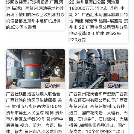
沙回收装置.打沙机设备.广西.河
22 兰州至海口公路 河池至
池 描述:广西贺州.河池等地的砂
180000万元 河池市 近期-中
石场所使用的细砂回收机和打沙
期 21 广西红水河国际旅游目的
机设备都是郑州中意矿机提供
地 新建 河池市 远期-展望期 贺
的.细沙回收装置
州市 22 广西电网公司贺州分局
电网改造项目 扩建 建设3座
220万变
广西壮族自治区残疾人联合会
广西贺州花岗岩矿产资源广西贺
广西壮族自治区卫生健康委 关
州安顺石材有限公司位于广西贺
于 贺州市八步区西约街150号
州贺州市广西贺州贺州市,各种
贺州市第五人民医院 精神 贺州
进口、国产花岗岩、大理石、石
市八步区龙华巷39号 贺州市中
雕、石材栏杆、石材板材、火烧
医医院 视力、听力、言语、肢
板等,,如需购买各种进口、国产
体、智力 贺州市八步区龙山路
花岗岩、10个亿!贺州3个项目