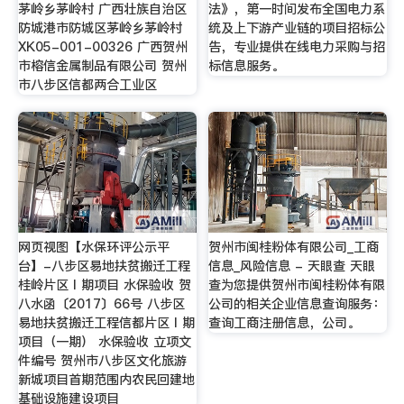
茅岭乡茅岭村 广西壮族自治区
法》，第一时间发布全国电力系
防城港市防城区茅岭乡茅岭村
统及上下游产业链的项目招标公
XK05-001-00326 广西贺州
告，专业提供在线电力采购与招
市榕信金属制品有限公司 贺州
标信息服务。
市八步区信都两合工业区
网页视图【水保环评公示平
贺州市闽桂粉体有限公司_工商
台】-八步区易地扶贫搬迁工程
信息_风险信息 - 天眼查 天眼
桂岭片区Ⅰ期项目 水保验收 贺
查为您提供贺州市闽桂粉体有限
八水函〔2017〕66号 八步区
公司的相关企业信息查询服务：
易地扶贫搬迁工程信都片区Ⅰ期
查询工商注册信息，公司。
项目（一期） 水保验收 立项文
件编号 贺州市八步区文化旅游
新城项目首期范围内农民回建地
基础设施建设项目