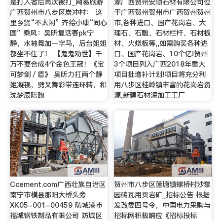
是打人者后再次被打_网易旅游
源广西贺州安顺石材有限公司位
广西贺州市八步区炭冲村： 这
于广西贺州贺州市广西贺州贺州
里乡贤“不太闲” 齐绘小康“同心
市,各种进口、国产花岗岩、大
圆” 乘风：吴昕复活赛pk宁
理石、石雕、石材栏杆、石材板
静，水袖舞加一字马，后台姐姐
材、火烧板等,,如需购买各种进
都坐不住了！ 【鬼鬼劝世】千
口、国产花岗岩、10个亿!贺州
万不要合成4个金色王冠！《宝
3个项目列入广西2018年重大
可梦剑／盾》 吴昕力扛两个静
项目批增补计划!项目将充分利
姐凝视，劈叉舞彩带连环转，和
用八步区桂岭镇丰富的花岗岩资
沈梦辰陪跑
源,新建石材深加工工厂
Ccement.com广西壮族自治区
贺州市八步区莲塘镇螺桥村沙黎
南宁市横县那阳大桥头旁
园砖瓦用页岩矿_招标公告 根据
XK05-001-00459 防城港市
发改委四号令，中国电力采购与
福城钢铁制品有限公司 防城区
招标网积极响应《招标投标