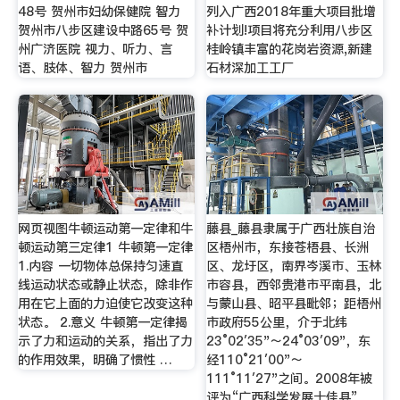
48号 贺州市妇幼保健院 智力
列入广西2018年重大项目批增
贺州市八步区建设中路65号 贺
补计划!项目将充分利用八步区
州广济医院 视力、听力、言
桂岭镇丰富的花岗岩资源,新建
语、肢体、智力 贺州市
石材深加工工厂
网页视图牛顿运动第一定律和牛
藤县_藤县隶属于广西壮族自治
顿运动第三定律1 牛顿第一定律
区梧州市，东接苍梧县、长洲
1.内容 一切物体总保持匀速直
区、龙圩区，南界岑溪市、玉林
线运动状态或静止状态，除非作
市容县，西邻贵港市平南县，北
用在它上面的力迫使它改变这种
与蒙山县、昭平县毗邻；距梧州
状态。 2.意义 牛顿第一定律揭
市政府55公里，介于北纬
示了力和运动的关系，指出了力
23°02′35"～24°03′09"，东
的作用效果，明确了惯性 …
经110°21′00"～
111°11′27"之间。2008年被
评为“广西科学发展十佳县”。