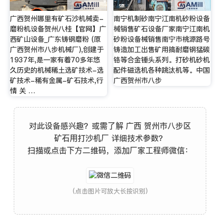
广西贺州哪里有矿石沙机械卖-
南宁机制砂南宁江南机砂粉设备
磨粉机设备贺州八桂【官网】广
械销售矿石设备厂家南宁江南机
西矿山设备_广东铸钢磨粉 (原
砂粉设备械销售南宁市桃源路号
广西贺州市八步机械厂),创建于
铸造加工出售矿用搞耐磨钢猛碳
1937年,是一家有着70多年悠
铬等合金锤头系列。打砂机砂机
久历史的机械稀土选矿技术-选
配件磁选机各种跳汰机等。中国
矿技术-稀有金属-矿石技术,行
广西贺州市八步
情 关 …
对此设备感兴趣？或需了解 广西 贺州市八步区
矿石用打沙机厂 详细技术参数？
扫描或点击下方二维码，添加厂家工程师微信：
(点击图片可放大长按识别)