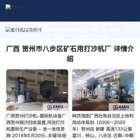
作为专业的 广西 贺州市八步区矿石用打沙机厂 制造厂家，我
们致力于为您量身定制高价值的粉体加工系统方案。获取厂家
直销报价及技术支持，请拨打：+8618037793862
广西 贺州市八步区矿石用打沙机厂 详情介
绍
广西贺州打沙机-磨粉机设备广
网页视图广西壮族自治区土地利
西贺州细沙回收装置,河池打沙
用总体规划（2006～2020
机磨粉生产设备 - 发一发信息
年）贺州段 新建 高速133公里
网 2016年5月20日-关键词:细
富川、钟山、八步区 近期-中期