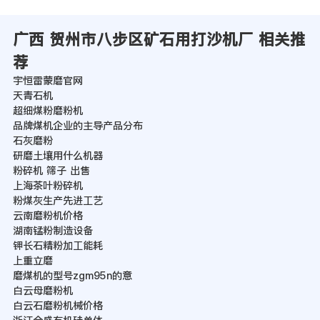
广西 贺州市八步区矿石用打沙机厂 相关推
荐
宇恒雷蒙磨官网
天青石机
超细煤粉磨粉机
品牌煤机企业的主导产品分布
石灰磨粉
研磨土壤用什么机器
粉碎机 筛子 出售
上海茶叶粉碎机
粉煤灰生产先进工艺
云南磨粉机价格
湖南锰粉制造设备
钾长石精粉加工能耗
上重立磨
磨煤机的型号zgm95n的意
白云母磨粉机
白云石磨粉机械价格