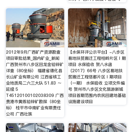
2012年9月广西矿产资源勘查
【水保环评公示平台】-八步区
项目审批结果_国内矿业_新闻
易地扶贫搬迁工程桂岭片区Ⅰ期
广西贺州市八步区回龙金铅锌矿
项目 水保验收 贺八水函
详查（80坐标） 福建省德化县
〔2017〕66号 八步区易地扶
长山矿业有限公司 江西省核工
贫搬迁工程信都片区Ⅰ期项目
业地质局二六三大队 51.83 ～
（一期） 水保验收 立项文件编
延续 5
号 贺州市八步区文化旅游新城
T45120100102038309 广西
项目首期范围内农民回建地基础
贵港市黄练铅锌矿勘探（80坐
设施建设项目
标） 桂平市中南矿业有限责任
公司 广西壮族