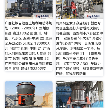
广西壮族自治区土地利用总体规
网页视图女子夜店被打 就医时
划（2006～2020年）贺州段
发现医生是打人者后再次被打_
新建 高速133公里 富川、钟
网易旅游广西贺州市八步区炭冲
山、八步区 近期-中期 22 兰州
村： 这里乡贤“不太闲” 齐绘小
至海口公路 河池至 180000万
康“同心圆” 乘风：吴昕复活赛
元 河池市 近期-中期 21 广西
pk宁静，水袖舞加一字马，后
红水河国际旅游目的地 新建 河
台姐姐都坐不住了！ 【鬼鬼劝
池市 远期-展望期 贺州市 22
世】千万不要合成4个金色王
广西电网公司贺州分局电网改造
冠！《宝可梦剑／盾》 吴昕力
项目 扩建 建设3座220万变
扛两个静姐凝视，劈叉舞彩带连
环转，和沈梦辰陪跑